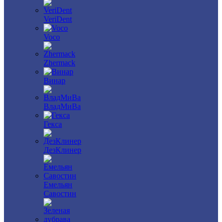
VeriDent
Voco
Zhermack
Винар
ВладМиВа
Гекса
ДезКлинер
Емельян
Савостин