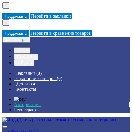
×
Перейти в закладки
Продолжить
×
Перейти в сравнение товаров
Продолжить
Валюта
р.
€ Euro
$ US Dollar
р. Рубль
Закладки (0)
Сравнение товаров (0)
Доставка
Контакты
Авторизация
Регистрация
+7(495)532-31-51