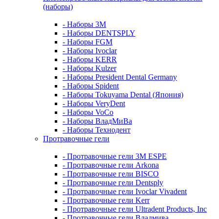
(наборы)
- Наборы 3М
- Наборы DENTSPLY
- Наборы FGM
- Наборы Ivoclar
- Наборы KERR
- Наборы Kulzer
- Наборы President Dental Germany
- Наборы Spident
- Наборы Tokuyama Dental (Япония)
- Наборы VeryDent
- Наборы VoCo
- Наборы ВладМиВа
- Наборы Технодент
Протравочные гели
- Протравочные гели 3М ESPE
- Протравочные гели Arkona
- Протравочные гели BISCO
- Протравочные гели Dentsply
- Протравочные гели Ivoclar Vivadent
- Протравочные гели Kerr
- Протравочные гели Ultradent Products, Inc
- Протравочные гели Владмива