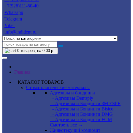
+7(926)111-50-40
Whatsapp
Telegram
Viber
info@indident.ru
0
товаров, на 0.00 р.
Главная
КАТАЛОГ ТОВАРОВ
Стоматологические материалы
Адгезивы и бондинги
- Адгезивы Dentsply
- Адгезивы и Бондинги 3M ESPE
- Адгезивы и Бондинги Bisico
- Адгезивы и Бондинги DMG
- Адгезивы и Бондинги FGM
Смотреть все →
Жидкотекучий композит