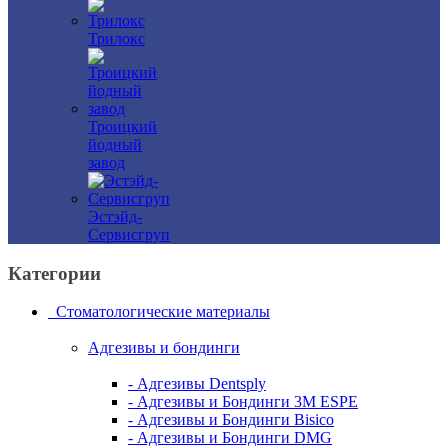
Трилокс
Троицкий
йодный
завод
Эстэйд-
Сервисгруп
Категории
Стоматологические материалы
Адгезивы и бондинги
- Адгезивы Dentsply
- Адгезивы и Бондинги 3M ESPE
- Адгезивы и Бондинги Bisico
- Адгезивы и Бондинги DMG