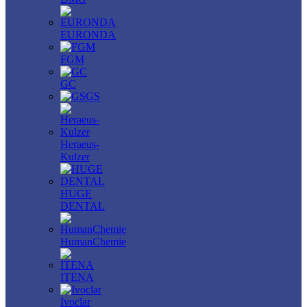
EURONDA
FGM
GC
GS
Heraeus-
Kulzer
HUGE
DENTAL
HumanChemie
ITENA
Ivoclar