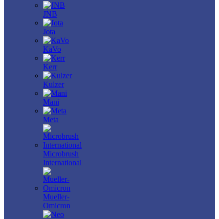
JNB
Jota
KaVo
Kerr
Kulzer
Mani
Meta
Microbrush
International
Mueller-
Omicron