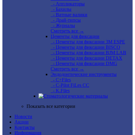
- Аппликаторы
- Бахилы
- Ватные валики
- Драй-типсы
- Журналы
Смотреть все →
Цементы для фиксации
- Цементы для фиксации 3M ESPE
- Цементы для фиксации BISCO
- Цементы для фиксации BJM LAB
- Цементы для фиксации DETAX
- Цементы для фиксации DMG
Смотреть все →
Эндодонтические инструменты
- C+Files
- C-Pilot FiLes CC
- K.Files
Показать все категории
Новости
Акции
Контакты
Информация