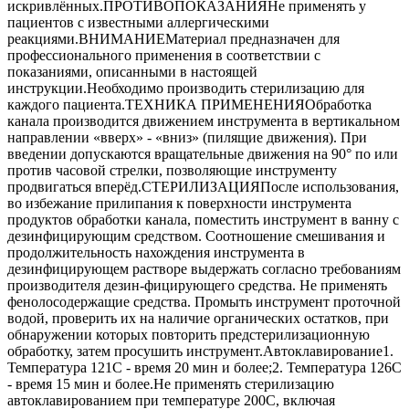
искривлённых.ПРОТИВОПОКАЗАНИЯНе применять у
пациентов с известными аллергическими
реакциями.ВНИМАНИЕМатериал предназначен для
профессионального применения в соответствии с
показаниями, описанными в настоящей
инструкции.Необходимо производить стерилизацию для
каждого пациента.ТЕХНИКА ПРИМЕНЕНИЯОбработка
канала производится движением инструмента в вертикальном
направлении «вверх» - «вниз» (пилящие движения). При
введении допускаются вращательные движения на 90° по или
против часовой стрелки, позволяющие инструменту
продвигаться вперёд.СТЕРИЛИЗАЦИЯПосле использования,
во избежание прилипания к поверхности инструмента
продуктов обработки канала, поместить инструмент в ванну с
дезинфицирующим средством. Соотношение смешивания и
продолжительность нахождения инструмента в
дезинфицирующем растворе выдержать согласно требованиям
производителя дезин-фицирующего средства. Не применять
фенолосодержащие средства. Промыть инструмент проточной
водой, проверить их на наличие органических остатков, при
обнаружении которых повторить предстерилизационную
обработку, затем просушить инструмент.Автоклавирование1.
Температура 121С - время 20 мин и более;2. Температура 126С
- время 15 мин и более.Не применять стерилизацию
автоклавированием при температуре 200С, включая