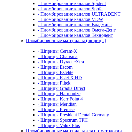
- Пломбирование каналов Spident
- Пломбирование каналов Spofa
- Пломбирование каналов ULTRADENT
- Пломбирование каналов VDW
- Пломбирование каналов Владмива
- Пломбирование каналов Омега-Дент
- Пломбирование каналов Технодент
Пломбировочные материалы (шприцы)
- Шприцы Ceram-X
- Шприцы Charisma
- Шприцы Dyract eXtra
- Шприцы Escom
- Шприцы Estelite
- Шприцы Estet X HD
- Шприцы Filtek
- Шприцы Gradia Direct
- Шприцы Harmonize
- Шприцы Kerr Point 4
- Шприцы Meridian
- Шприцы Premise
- Шприцы President Dental Germany
- Шприцы Spectrum TPH
- Шприцы Valux Plus
Пломбировочные материалы для стоматологии