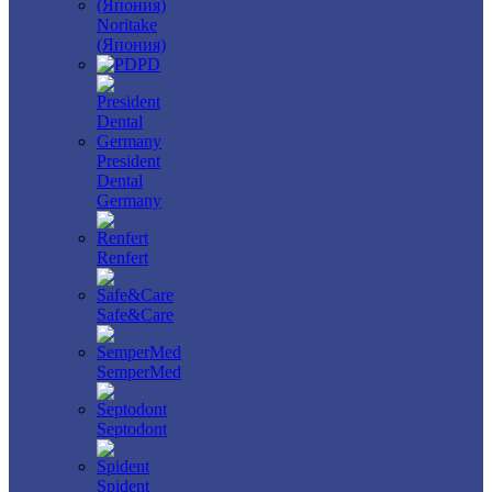
Noritake
(Япония)
PD
President
Dental
Germany
Renfert
Safe&Care
SemperMed
Septodont
Spident