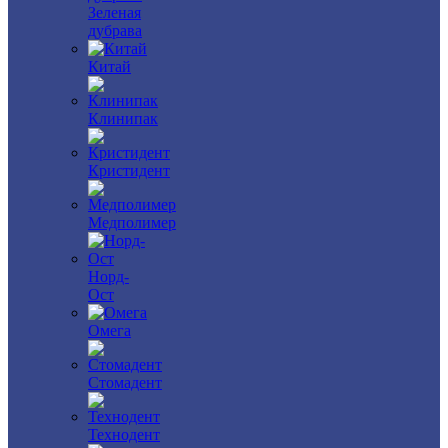
Зеленая
дубрава
Китай
Клинипак
Кристидент
Медполимер
Норд-
Ост
Омега
Стомадент
Технодент