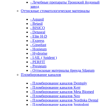
- Лечебные препараты Троицкий йодоный
завод
Оттискные стоматологические материалы
- Aquasil
- Betasil
- BISICO
- Detaseal
- Elite H-D
- Express
- Gingifast
- Honigum
- Hydrorise
- I-SIL ( Spident )
- PERFIT
- Presigum
- Оттискные материалы бренда Silagum
Пломбирование каналов
- Пломбирование каналов Dentsply
- Пломбирование каналов Kerr
- Пломбирование каналов Meta Biomed
- Пломбирование каналов Neo
- Пломбирование каналов Nordiska Dental
- Пломбирование каналов Septodont