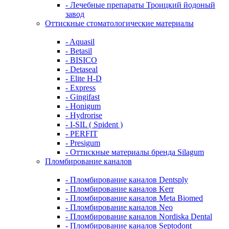
- Лечебные препараты Троицкий йодоный
завод
Оттискные стоматологические материалы
- Aquasil
- Betasil
- BISICO
- Detaseal
- Elite H-D
- Express
- Gingifast
- Honigum
- Hydrorise
- I-SIL ( Spident )
- PERFIT
- Presigum
- Оттискные материалы бренда Silagum
Пломбирование каналов
- Пломбирование каналов Dentsply
- Пломбирование каналов Kerr
- Пломбирование каналов Meta Biomed
- Пломбирование каналов Neo
- Пломбирование каналов Nordiska Dental
- Пломбирование каналов Septodont