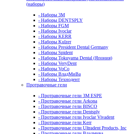
(наборы)
- Наборы 3М
- Наборы DENTSPLY
- Наборы FGM
- Наборы Ivoclar
- Наборы KERR
- Наборы Kulzer
- Наборы President Dental Germany
- Наборы Spident
- Наборы Tokuyama Dental (Япония)
- Наборы VeryDent
- Наборы VoCo
- Наборы ВладМиВа
- Наборы Технодент
Протравочные гели
- Протравочные гели 3М ESPE
- Протравочные гели Arkona
- Протравочные гели BISCO
- Протравочные гели Dentsply
- Протравочные гели Ivoclar Vivadent
- Протравочные гели Kerr
- Протравочные гели Ultradent Products, Inc
- Протравочные гели Владмива