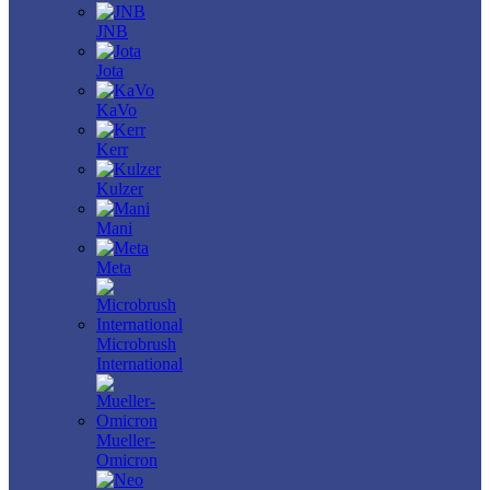
JNB
Jota
KaVo
Kerr
Kulzer
Mani
Meta
Microbrush
International
Mueller-
Omicron