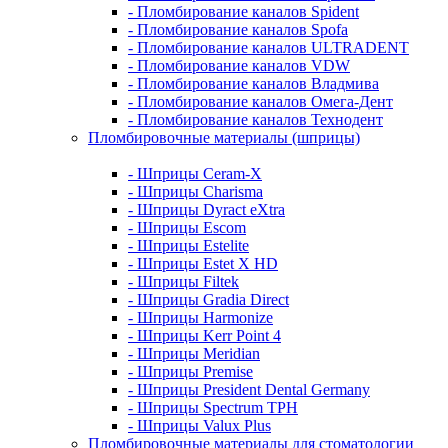
- Пломбирование каналов Spident
- Пломбирование каналов Spofa
- Пломбирование каналов ULTRADENT
- Пломбирование каналов VDW
- Пломбирование каналов Владмива
- Пломбирование каналов Омега-Дент
- Пломбирование каналов Технодент
Пломбировочные материалы (шприцы)
- Шприцы Ceram-X
- Шприцы Charisma
- Шприцы Dyract eXtra
- Шприцы Escom
- Шприцы Estelite
- Шприцы Estet X HD
- Шприцы Filtek
- Шприцы Gradia Direct
- Шприцы Harmonize
- Шприцы Kerr Point 4
- Шприцы Meridian
- Шприцы Premise
- Шприцы President Dental Germany
- Шприцы Spectrum TPH
- Шприцы Valux Plus
Пломбировочные материалы для стоматологии