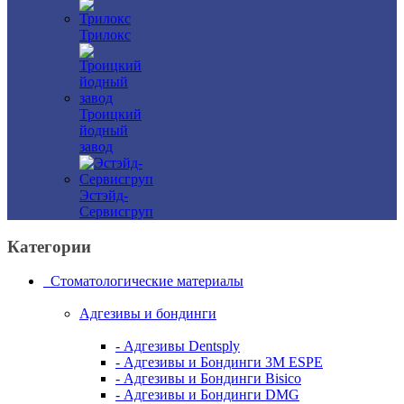
Трилокс
Троицкий
йодный
завод
Эстэйд-
Сервисгруп
Категории
Стоматологические материалы
Адгезивы и бондинги
- Адгезивы Dentsply
- Адгезивы и Бондинги 3M ESPE
- Адгезивы и Бондинги Bisico
- Адгезивы и Бондинги DMG