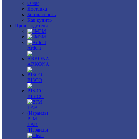
О нас
Доставка
Безопасность
Как купить
Производители
3M
3М
Ardent
ARKONA
BISCO
BISICO
BJM
LAB
(Израиль)