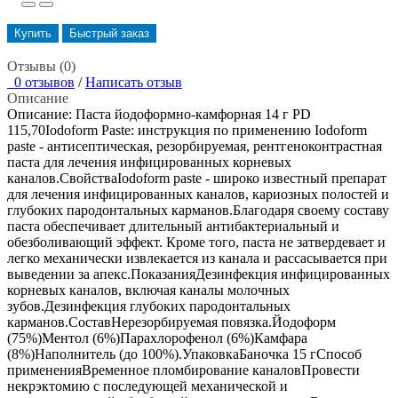
Купить
Быстрый заказ
Отзывы (0)
0 отзывов
/
Написать отзыв
Описание
Описание: Паста йодоформно-камфорная 14 г PD
115,70Iodoform Paste: инструкция по применению Iodoform
paste - антисептическая, резорбируемая, рентгеноконтрастная
паста для лечения инфицированных корневых
каналов.СвойстваIodoform paste - широко известный препарат
для лечения инфицированных каналов, кариозных полостей и
глубоких пародонтальных карманов.Благодаря своему составу
паста обеспечивает длительный антибактериальный и
обезболивающий эффект. Кроме того, паста не затвердевает и
легко механически извлекается из канала и рассасывается при
выведении за апекс.ПоказанияДезинфекция инфицированных
корневых каналов, включая каналы молочных
зубов.Дезинфекция глубоких пародонтальных
карманов.СоставНерезорбируемая повязка.Йодоформ
(75%)Ментол (6%)Парахлорофенол (6%)Камфара
(8%)Наполнитель (до 100%).УпаковкаБаночка 15 гСпособ
примененияВременное пломбирование каналовПровести
некрэктомию с последующей механической и