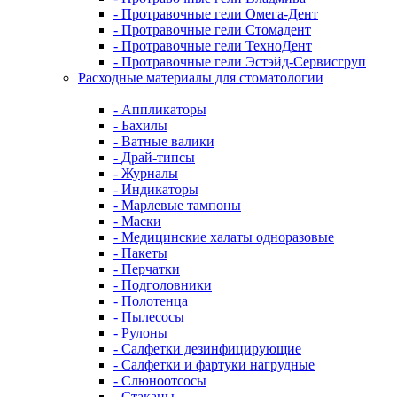
- Протравочные гели Омега-Дент
- Протравочные гели Стомадент
- Протравочные гели ТехноДент
- Протравочные гели Эстэйд-Сервисгруп
Расходные материалы для стоматологии
- Аппликаторы
- Бахилы
- Ватные валики
- Драй-типсы
- Журналы
- Индикаторы
- Марлевые тампоны
- Маски
- Медицинские халаты одноразовые
- Пакеты
- Перчатки
- Подголовники
- Полотенца
- Пылесосы
- Рулоны
- Салфетки дезинфицирующие
- Салфетки и фартуки нагрудные
- Слюноотсосы
- Стаканы