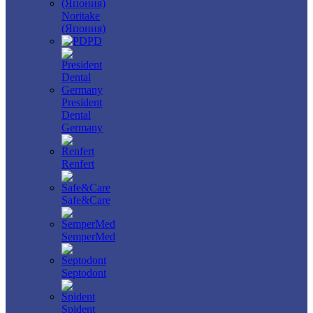
Noritake
(Япония)
PD
President
Dental
Germany
Renfert
Safe&Care
SemperMed
Septodont
Spident