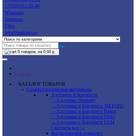
+7(926)111-50-40
Whatsapp
Telegram
Viber
info@indident.ru
0
товаров, на 0.00 р.
Главная
КАТАЛОГ ТОВАРОВ
Стоматологические материалы
Адгезивы и бондинги
- Адгезивы Dentsply
- Адгезивы и Бондинги 3M ESPE
- Адгезивы и Бондинги Bisico
- Адгезивы и Бондинги DMG
- Адгезивы и Бондинги FGM
Смотреть все →
Жидкотекучий композит