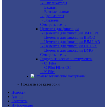
- Аппликаторы
- Бахилы
- Ватные валики
- Драй-типсы
- Журналы
Смотреть все →
Цементы для фиксации
- Цементы для фиксации 3M ESPE
- Цементы для фиксации BISCO
- Цементы для фиксации BJM LAB
- Цементы для фиксации DETAX
- Цементы для фиксации DMG
Смотреть все →
Эндодонтические инструменты
- C+Files
- C-Pilot FiLes CC
- K.Files
Показать все категории
Новости
Акции
Контакты
Информация