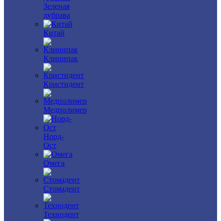
Зеленая
дубрава
Китай
Клинипак
Кристидент
Медполимер
Норд-
Ост
Омега
Стомадент
Технодент