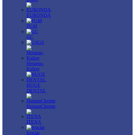
EURONDA
FGM
GC
GS
Heraeus-
Kulzer
HUGE
DENTAL
HumanChemie
ITENA
Ivoclar