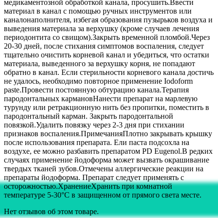
медикаментозной обработкой канала, просушить.Ввести
материал в канал с помощью ручных инструментов или
каналонаполнителя, избегая образования пузырьков воздуха и
выведения материала за верхушку (кроме случаев лечения
периодонтита со свищом).Закрыть временной пломбой.Через
20-30 дней, после стихания симптомов воспаления, следует
тщательно очистить корневой канал и убедиться, что остатки
материала, выведенного за верхушку корня, не попадают
обратно в канал. Если стерильности корневого канала достичь
не удалось, необходимо повторное применение Iodoform
paste.Провести постоянную обтурацию канала.Терапия
пародонтальных кармановНанести препарат на марлевую
турунду или ретракционную нить без пропитки, поместить в
пародонтальный карман. Закрыть пародонтальной
повязкой.Удалить повязку через 2-3 дня при стихании
признаков воспаления.ПримечанияПлотно закрывать крышку
после использования препарата. Ели паста подсохла на
воздухе, ее можно разбавить препаратом PD Eugenol.В редких
случаях применение йодоформа может вызвать окрашивание
твердых тканей зубов.Отмечены аллергические реакции на
препараты йодоформа. Препарат следует применять с
осторожностью.ХранениеХранить при комнатной
температуре 5-30°С в защищенном от прямого света месте.
Нет отзывов об этом товаре.