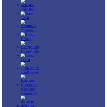
VeriDent
Voco
Zhermack
Винар
ВладМиВа
Гекса
ДезКлинер
Емельян
Савостин