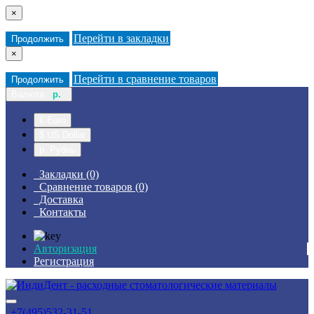
×
Перейти в закладки
Продолжить
×
Перейти в сравнение товаров
Продолжить
Валюта
р.
€ Euro
$ US Dollar
р. Рубль
Закладки (0)
Сравнение товаров (0)
Доставка
Контакты
Авторизация
Регистрация
+7(495)532-31-51