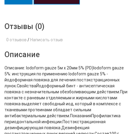
Отзывы (0)
0 отзывов
/
Написать отзыв
Описание
Описание: Iodoform gauze 5м х 20мм 5% (PD)Iodoform gauze
5%: инструкция по применению Iodoform gauze 5% -
йодоформная повязка для лечения постэкстракционных
лунок.СвойстваЙодоформный бинт - антисептическая
повязка с незначительным обезболивающим действием.При
контакте с раневым отделяемым и жирными кислотами
повязка выделяет свободный иод, который в комплексе с
тканевыми протеинами обладает сильным
антибактериальным действием.ПоказанияПрофилактика
периодонтальной инфекции.Постэкстракционная
дезинфицирующая повязка.Дезинфекция
постэкстрационных лунок верхней челюсти.Состав100 г