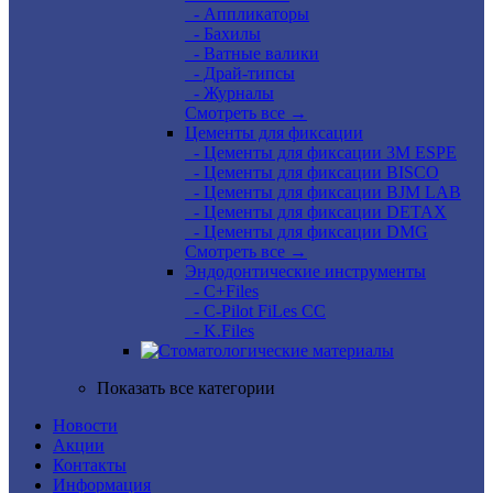
- Аппликаторы
- Бахилы
- Ватные валики
- Драй-типсы
- Журналы
Смотреть все →
Цементы для фиксации
- Цементы для фиксации 3M ESPE
- Цементы для фиксации BISCO
- Цементы для фиксации BJM LAB
- Цементы для фиксации DETAX
- Цементы для фиксации DMG
Смотреть все →
Эндодонтические инструменты
- C+Files
- C-Pilot FiLes CC
- K.Files
Показать все категории
Новости
Акции
Контакты
Информация