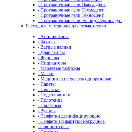
- Протравочные гели Омега-Дент
- Протравочные гели Стомадент
- Протравочные гели ТехноДент
- Протравочные гели Эстэйд-Сервисгруп
Расходные материалы для стоматологии
- Аппликаторы
- Бахилы
- Ватные валики
- Драй-типсы
- Журналы
- Индикаторы
- Марлевые тампоны
- Маски
- Медицинские халаты одноразовые
- Пакеты
- Перчатки
- Подголовники
- Полотенца
- Пылесосы
- Рулоны
- Салфетки дезинфицирующие
- Салфетки и фартуки нагрудные
- Слюноотсосы
- Стаканы