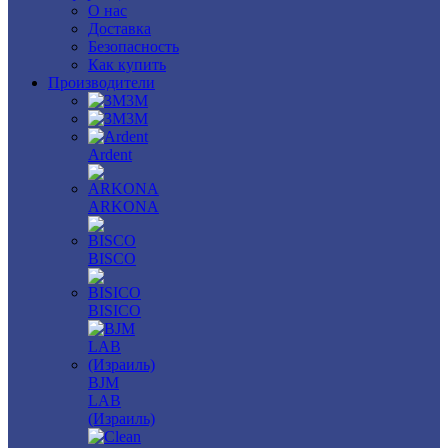
О нас
Доставка
Безопасность
Как купить
Производители
3M
3М
Ardent
ARKONA
BISCO
BISICO
BJM
LAB
(Израиль)