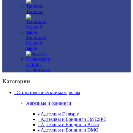
Трилокс
Троицкий
йодный
завод
Эстэйд-
Сервисгруп
Категории
Стоматологические материалы
Адгезивы и бондинги
- Адгезивы Dentsply
- Адгезивы и Бондинги 3M ESPE
- Адгезивы и Бондинги Bisico
- Адгезивы и Бондинги DMG