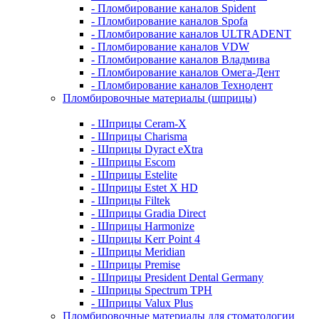
- Пломбирование каналов Spident
- Пломбирование каналов Spofa
- Пломбирование каналов ULTRADENT
- Пломбирование каналов VDW
- Пломбирование каналов Владмива
- Пломбирование каналов Омега-Дент
- Пломбирование каналов Технодент
Пломбировочные материалы (шприцы)
- Шприцы Ceram-X
- Шприцы Charisma
- Шприцы Dyract eXtra
- Шприцы Escom
- Шприцы Estelite
- Шприцы Estet X HD
- Шприцы Filtek
- Шприцы Gradia Direct
- Шприцы Harmonize
- Шприцы Kerr Point 4
- Шприцы Meridian
- Шприцы Premise
- Шприцы President Dental Germany
- Шприцы Spectrum TPH
- Шприцы Valux Plus
Пломбировочные материалы для стоматологии