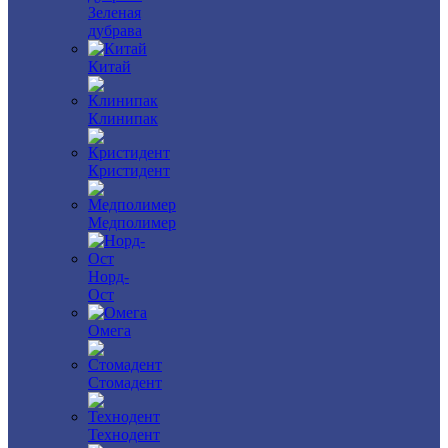
Зеленая
дубрава
Китай
Клинипак
Кристидент
Медполимер
Норд-
Ост
Омега
Стомадент
Технодент