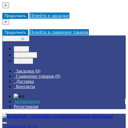
×
Перейти в закладки
Продолжить
×
Перейти в сравнение товаров
Продолжить
Валюта
р.
€ Euro
$ US Dollar
р. Рубль
Закладки (0)
Сравнение товаров (0)
Доставка
Контакты
Авторизация
Регистрация
+7(495)532-31-51