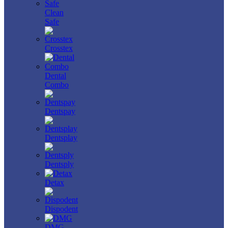
Clean
Safe
Crosstex
Dental
Combo
Dentspay
Dentsplay
Dentsply
Detax
Dispodent
DMG