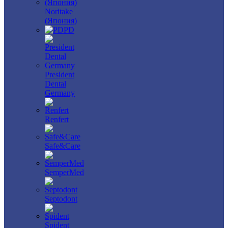
Noritake
(Япония)
PD
President
Dental
Germany
Renfert
Safe&Care
SemperMed
Septodont
Spident