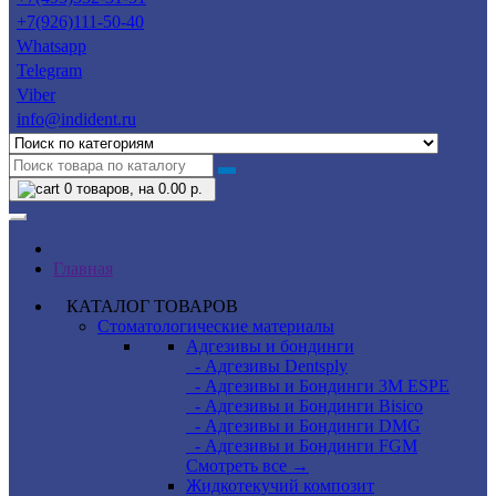
+7(926)111-50-40
Whatsapp
Telegram
Viber
info@indident.ru
0
товаров, на 0.00 р.
Главная
КАТАЛОГ ТОВАРОВ
Стоматологические материалы
Адгезивы и бондинги
- Адгезивы Dentsply
- Адгезивы и Бондинги 3M ESPE
- Адгезивы и Бондинги Bisico
- Адгезивы и Бондинги DMG
- Адгезивы и Бондинги FGM
Смотреть все →
Жидкотекучий композит