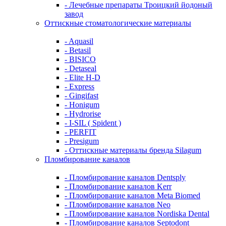
- Лечебные препараты Троицкий йодоный
завод
Оттискные стоматологические материалы
- Aquasil
- Betasil
- BISICO
- Detaseal
- Elite H-D
- Express
- Gingifast
- Honigum
- Hydrorise
- I-SIL ( Spident )
- PERFIT
- Presigum
- Оттискные материалы бренда Silagum
Пломбирование каналов
- Пломбирование каналов Dentsply
- Пломбирование каналов Kerr
- Пломбирование каналов Meta Biomed
- Пломбирование каналов Neo
- Пломбирование каналов Nordiska Dental
- Пломбирование каналов Septodont