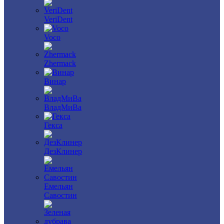
VeriDent
Voco
Zhermack
Винар
ВладМиВа
Гекса
ДезКлинер
Емельян
Савостин