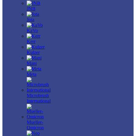
JNB
Jota
KaVo
Kerr
Kulzer
Mani
Meta
Microbrush
International
Mueller-
Omicron