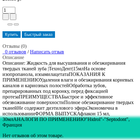
Купить
Быстрый заказ
Отзывы (0)
0 отзывов
/
Написать отзыв
Описание
Описание: Жидкость для высушивания и обезжиривания
твердых тканей зуба |ТехноДент|15млНа основе
изопропанола, изоамилацетатаПОКАЗАНИЯ К
ПРИМЕНЕНИЮУдаления влаги и обезжиривания корневых
каналов и кариозных полостейОбработка зубов,
препарированных под коронку, перед фиксацией
протезаПРЕИМУЩЕСТВАБыстрое и эффективное
обезвоживание поверхностиПолное обезжиривание твердых
тканейНе содержит диэтилового эфираЭкономична в
использованииФОРМА ВЫПУСКАфлакон 15 мл,
30млАНАЛОГИ ПО ПРИМЕНЕНИЮ"Hidrol"-"Septodont",
Франция
Нет отзывов об этом товаре.