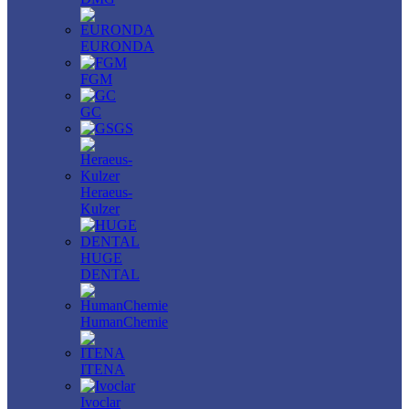
EURONDA
FGM
GC
GS
Heraeus-
Kulzer
HUGE
DENTAL
HumanChemie
ITENA
Ivoclar