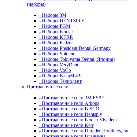
(наборы)
- Наборы 3М
- Наборы DENTSPLY
- Наборы FGM
- Наборы Ivoclar
- Наборы KERR
- Наборы Kulzer
- Наборы President Dental Germany
- Наборы Spident
- Наборы Tokuyama Dental (Япония)
- Наборы VeryDent
- Наборы VoCo
- Наборы ВладМиВа
- Наборы Технодент
Протравочные гели
- Протравочные гели 3М ESPE
- Протравочные гели Arkona
- Протравочные гели BISCO
- Протравочные гели Dentsply
- Протравочные гели Ivoclar Vivadent
- Протравочные гели Kerr
- Протравочные гели Ultradent Products, Inc
- Протравочные гели Владмива