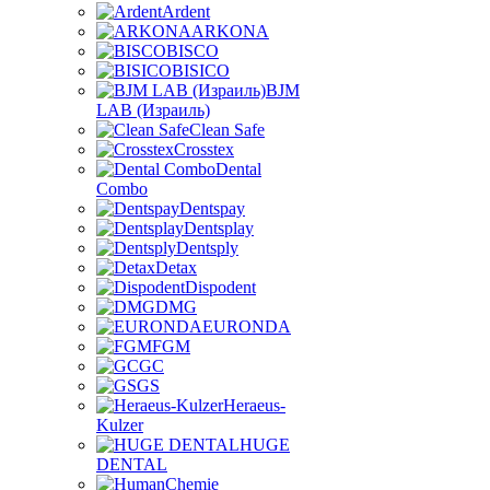
Ardent
ARKONA
BISCO
BISICO
BJM
LAB (Израиль)
Clean Safe
Crosstex
Dental
Combo
Dentspay
Dentsplay
Dentsply
Detax
Dispodent
DMG
EURONDA
FGM
GC
GS
Heraeus-
Kulzer
HUGE
DENTAL