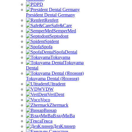
PD
President Dental Germany
Renfert
Safe&Care
SemperMed
Septodont
Spident
Spofa
SpofaDental
Tokuyama
Tokuyama
Dental
Tokuyama Dental (Япония)
Ultradent
VDW
VeriDent
Voco
Zhermack
Винар
ВладМиВа
Гекса
ДезКлинер