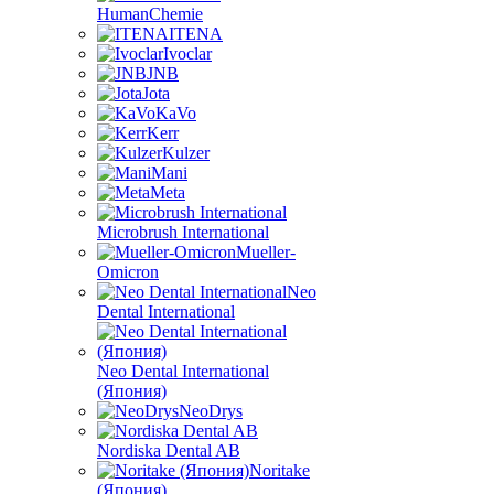
HumanChemie
ITENA
Ivoclar
JNB
Jota
KaVo
Kerr
Kulzer
Mani
Meta
Microbrush International
Mueller-
Omicron
Neo
Dental International
Neo Dental International
(Япония)
NeoDrys
Nordiska Dental AB
Noritake
(Япония)