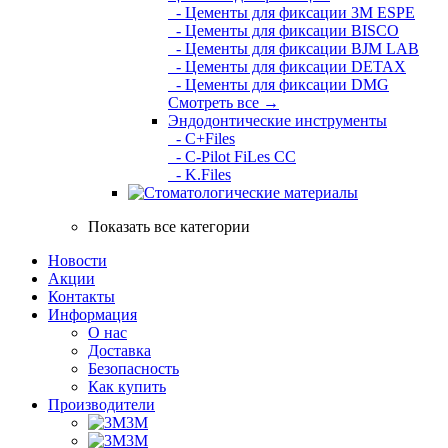
- Цементы для фиксации 3M ESPE
- Цементы для фиксации BISCO
- Цементы для фиксации BJM LAB
- Цементы для фиксации DETAX
- Цементы для фиксации DMG
Смотреть все →
Эндодонтические инструменты
- C+Files
- C-Pilot FiLes CC
- K.Files
Показать все категории
Новости
Акции
Контакты
Информация
О нас
Доставка
Безопасность
Как купить
Производители
3M
3М