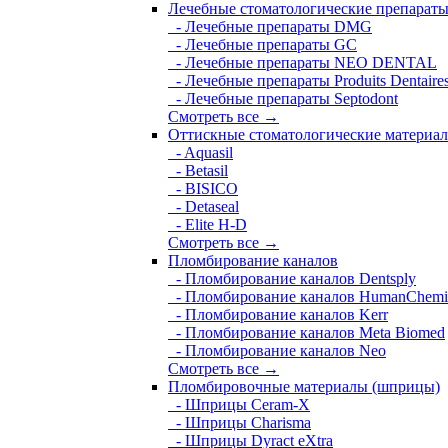
Лечебные стоматологические препарат
- Лечебные препараты DMG
- Лечебные препараты GC
- Лечебные препараты NEO DENTAL
- Лечебные препараты Produits Dentaire
- Лечебные препараты Septodont
Смотреть все →
Оттискные стоматологические материа
- Aquasil
- Betasil
- BISICO
- Detaseal
- Elite H-D
Смотреть все →
Пломбирование каналов
- Пломбирование каналов Dentsply
- Пломбирование каналов HumanChemi
- Пломбирование каналов Kerr
- Пломбирование каналов Meta Biomed
- Пломбирование каналов Neo
Смотреть все →
Пломбировочные материалы (шприцы)
- Шприцы Ceram-X
- Шприцы Charisma
- Шприцы Dyract eXtra