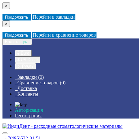
×
Перейти в закладки
Продолжить
×
Перейти в сравнение товаров
Продолжить
Валюта
р.
€ Euro
$ US Dollar
р. Рубль
Закладки (0)
Сравнение товаров (0)
Доставка
Контакты
Авторизация
Регистрация
+7(495)532-31-51