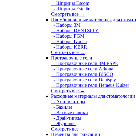
- Шприцы Escom
- Шприцы Estelite
Смотреть все →
Пломбировочные материалы для стомат
- Наборы 3М
- Наборы DENTSPLY
- Наборы FGM
- Наборы Ivoclar
- Наборы KERR
Смотреть все →
Протравочные гели
- Протравочные гели 3М ESPE
- Протравочные гели Arkona
- Протравочные гели BISCO
- Протравочные гели Dentsply
- Протравочные гели Heraeus-Kulzer
Смотреть все →
Расходные материалы для стоматологии
- Аппликаторы
- Бахилы
- Ватные валики
- Драй-типсы
- Журналы
Смотреть все →
Цементы для фиксации