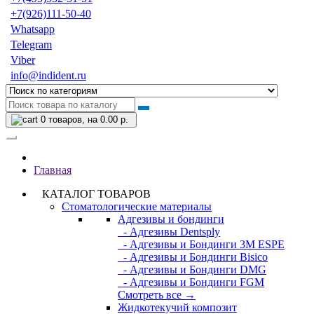
+7(926)111-50-40
Whatsapp
Telegram
Viber
info@indident.ru
0
товаров, на 0.00 р.
Главная
КАТАЛОГ ТОВАРОВ
Стоматологические материалы
Адгезивы и бондинги
- Адгезивы Dentsply
- Адгезивы и Бондинги 3M ESPE
- Адгезивы и Бондинги Bisico
- Адгезивы и Бондинги DMG
- Адгезивы и Бондинги FGM
Смотреть все →
Жидкотекучий композит