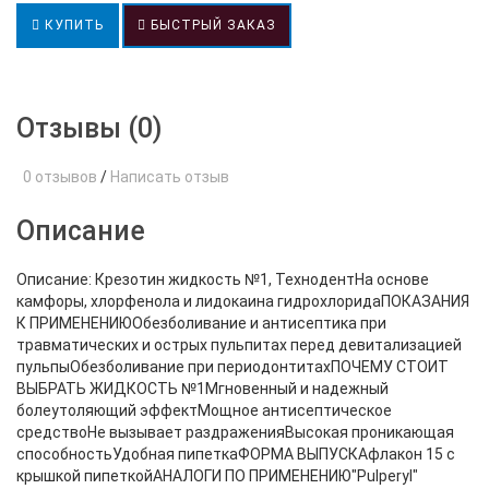
КУПИТЬ
БЫСТРЫЙ ЗАКАЗ
Отзывы (0)
0 отзывов
/
Написать отзыв
Описание
Описание: Крезотин жидкость №1, ТехнодентНа основе
камфоры, хлорфенола и лидокаина гидрохлоридаПОКАЗАНИЯ
К ПРИМЕНЕНИЮОбезболивание и антисептика при
травматических и острых пульпитах перед девитализацией
пульпыОбезболивание при периодонтитахПОЧЕМУ СТОИТ
ВЫБРАТЬ ЖИДКОСТЬ №1Мгновенный и надежный
болеутоляющий эффектМощное антисептическое
средствоНе вызывает раздраженияВысокая проникающая
способностьУдобная пипеткаФОРМА ВЫПУСКАфлакон 15 с
крышкой пипеткойАНАЛОГИ ПО ПРИМЕНЕНИЮ"Pulperyl"