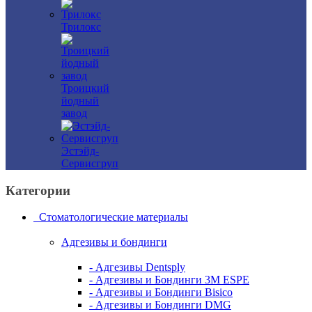
Трилокс
Троицкий
йодный
завод
Эстэйд-
Сервисгруп
Категории
Стоматологические материалы
Адгезивы и бондинги
- Адгезивы Dentsply
- Адгезивы и Бондинги 3M ESPE
- Адгезивы и Бондинги Bisico
- Адгезивы и Бондинги DMG