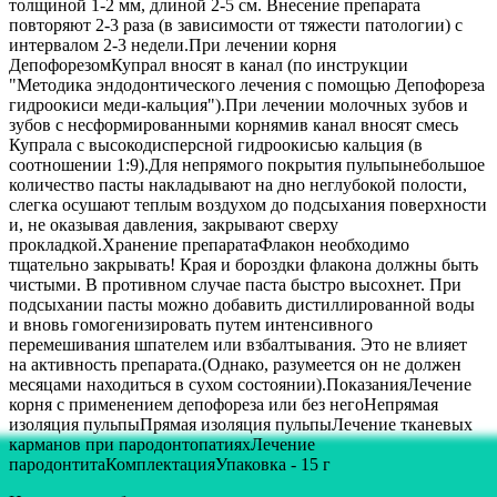
толщиной 1-2 мм, длиной 2-5 см. Внесение препарата
повторяют 2-3 раза (в зависимости от тяжести патологии) с
интервалом 2-3 недели.При лечении корня
ДепофорезомКупрал вносят в канал (по инструкции
"Методика эндодонтического лечения с помощью Депофореза
гидроокиси меди-кальция").При лечении молочных зубов и
зубов с несформированными корнямив канал вносят смесь
Купрала с высокодисперсной гидроокисью кальция (в
соотношении 1:9).Для непрямого покрытия пульпынебольшое
количество пасты накладывают на дно неглубокой полости,
слегка осушают теплым воздухом до подсыхания поверхности
и, не оказывая давления, закрывают сверху
прокладкой.Хранение препаратаФлакон необходимо
тщательно закрывать! Края и бороздки флакона должны быть
чистыми. В противном случае паста быстро высохнет. При
подсыхании пасты можно добавить дистиллированной воды
и вновь гомогенизировать путем интенсивного
перемешивания шпателем или взбалтывания. Это не влияет
на активность препарата.(Однако, разумеется он не должен
месяцами находиться в сухом состоянии).ПоказанияЛечение
корня с применением депофореза или без негоНепрямая
изоляция пульпыПрямая изоляция пульпыЛечение тканевых
карманов при пародонтопатияхЛечение
пародонтитаКомплектацияУпаковка - 15 г