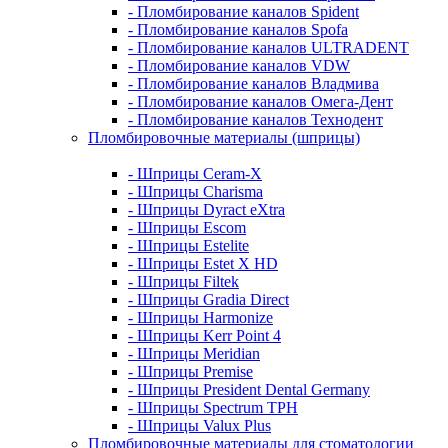
- Пломбирование каналов Spident
- Пломбирование каналов Spofa
- Пломбирование каналов ULTRADENT
- Пломбирование каналов VDW
- Пломбирование каналов Владмива
- Пломбирование каналов Омега-Дент
- Пломбирование каналов Технодент
Пломбировочные материалы (шприцы)
- Шприцы Ceram-X
- Шприцы Charisma
- Шприцы Dyract eXtra
- Шприцы Escom
- Шприцы Estelite
- Шприцы Estet X HD
- Шприцы Filtek
- Шприцы Gradia Direct
- Шприцы Harmonize
- Шприцы Kerr Point 4
- Шприцы Meridian
- Шприцы Premise
- Шприцы President Dental Germany
- Шприцы Spectrum TPH
- Шприцы Valux Plus
Пломбировочные материалы для стоматологии