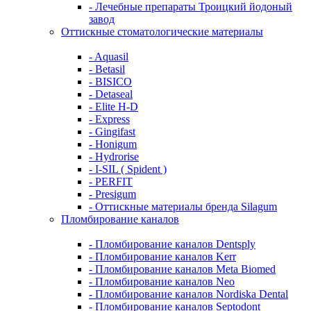
- Лечебные препараты Троицкий йодоный
завод
Оттискные стоматологические материалы
- Aquasil
- Betasil
- BISICO
- Detaseal
- Elite H-D
- Express
- Gingifast
- Honigum
- Hydrorise
- I-SIL ( Spident )
- PERFIT
- Presigum
- Оттискные материалы бренда Silagum
Пломбирование каналов
- Пломбирование каналов Dentsply
- Пломбирование каналов Kerr
- Пломбирование каналов Meta Biomed
- Пломбирование каналов Neo
- Пломбирование каналов Nordiska Dental
- Пломбирование каналов Septodont