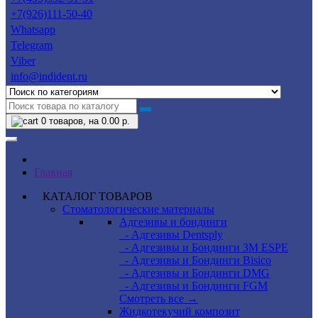
+7(926)111-50-40
Whatsapp
Telegram
Viber
info@indident.ru
0
товаров, на 0.00 р.
Главная
КАТАЛОГ ТОВАРОВ
Стоматологические материалы
Адгезивы и бондинги
- Адгезивы Dentsply
- Адгезивы и Бондинги 3M ESPE
- Адгезивы и Бондинги Bisico
- Адгезивы и Бондинги DMG
- Адгезивы и Бондинги FGM
Смотреть все →
Жидкотекучий композит