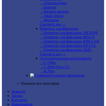
- Аппликаторы
- Бахилы
- Ватные валики
- Драй-типсы
- Журналы
Смотреть все →
Цементы для фиксации
- Цементы для фиксации 3M ESPE
- Цементы для фиксации BISCO
- Цементы для фиксации BJM LAB
- Цементы для фиксации DETAX
- Цементы для фиксации DMG
Смотреть все →
Эндодонтические инструменты
- C+Files
- C-Pilot FiLes CC
- K.Files
Показать все категории
Новости
Акции
Контакты
Информация