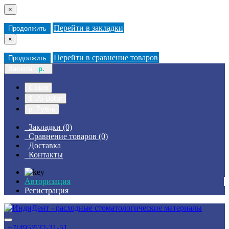
×
Перейти в закладки
Продолжить
×
Перейти в сравнение товаров
Продолжить
Валюта
р.
€ Euro
$ US Dollar
р. Рубль
Закладки (0)
Сравнение товаров (0)
Доставка
Контакты
Авторизация
Регистрация
+7(495)532-31-51