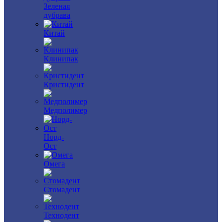
Зеленая
дубрава
Китай
Клинипак
Кристидент
Медполимер
Норд-
Ост
Омега
Стомадент
Технодент