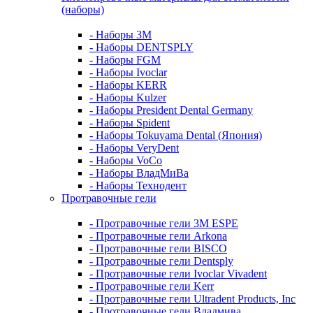
(наборы)
- Наборы 3М
- Наборы DENTSPLY
- Наборы FGM
- Наборы Ivoclar
- Наборы KERR
- Наборы Kulzer
- Наборы President Dental Germany
- Наборы Spident
- Наборы Tokuyama Dental (Япония)
- Наборы VeryDent
- Наборы VoCo
- Наборы ВладМиВа
- Наборы Технодент
Протравочные гели
- Протравочные гели 3М ESPE
- Протравочные гели Arkona
- Протравочные гели BISCO
- Протравочные гели Dentsply
- Протравочные гели Ivoclar Vivadent
- Протравочные гели Kerr
- Протравочные гели Ultradent Products, Inc
- Протравочные гели Владмива