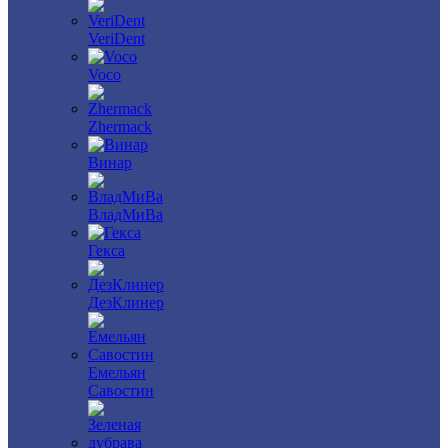
VeriDent
Voco
Zhermack
Винар
ВладМиВа
Гекса
ДезКлинер
Емельян
Савостин