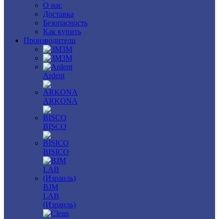
О нас
Доставка
Безопасность
Как купить
Производители
3M
3М
Ardent
ARKONA
BISCO
BISICO
BJM
LAB
(Израиль)