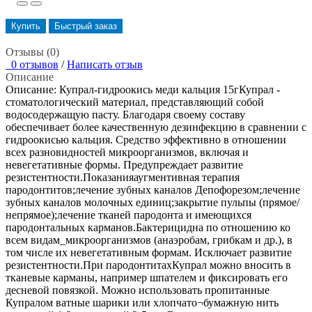
Купить
Быстрый заказ
Отзывы (0)
0 отзывов
/
Написать отзыв
Описание
Описание: Купрал-гидроокись меди кальция 15гКупрал -
стоматологический материал, представляющий собой
водосодержащую пасту. Благодаря своему составу
обеспечивает более качественную дезинфекцию в сравнении с
гидроокисью кальция. Средство эффективно в отношении
всех разновидностей микроорганизмов, включая и
невегетативные формы. Предупреждает развитие
резистентности.Показанияаугментивная терапия
пародонтитов;лечение зубных каналов Депофорезом;лечение
зубных каналов молочных единиц;закрытие пульпы (прямое/
непрямое);лечение тканей пародонта и имеющихся
пародонтальных карманов.Бактерицидна по отношению ко
всем видам_микроорганизмов (анаэробам, грибкам и др.), в
том числе их невегетативным формам. Исключает развитие
резистентности.При пародонтитахКупрал можно вносить в
тканевые карманы, например шпателем и фиксировать его
десневой повязкой. Можно использовать пропитанные
Купралом ватные шарики или хлопчато¬бумажную нить