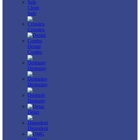
Clean
Safe
Crosstex
Dental
Combo
Dentspay
Dentsplay
Dentsply
Detax
Dispodent
DMG