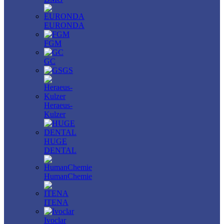
EURONDA
FGM
GC
GS
Heraeus-
Kulzer
HUGE
DENTAL
HumanChemie
ITENA
Ivoclar