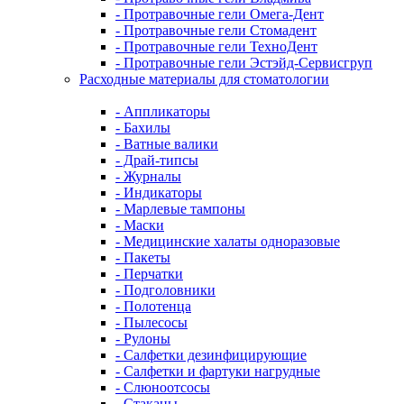
- Протравочные гели Омега-Дент
- Протравочные гели Стомадент
- Протравочные гели ТехноДент
- Протравочные гели Эстэйд-Сервисгруп
Расходные материалы для стоматологии
- Аппликаторы
- Бахилы
- Ватные валики
- Драй-типсы
- Журналы
- Индикаторы
- Марлевые тампоны
- Маски
- Медицинские халаты одноразовые
- Пакеты
- Перчатки
- Подголовники
- Полотенца
- Пылесосы
- Рулоны
- Салфетки дезинфицирующие
- Салфетки и фартуки нагрудные
- Слюноотсосы
- Стаканы