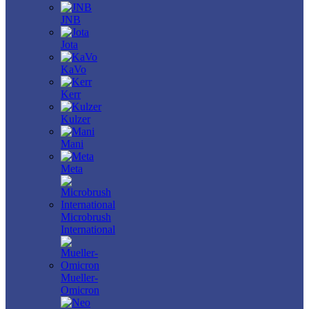
JNB
Jota
KaVo
Kerr
Kulzer
Mani
Meta
Microbrush
International
Mueller-
Omicron