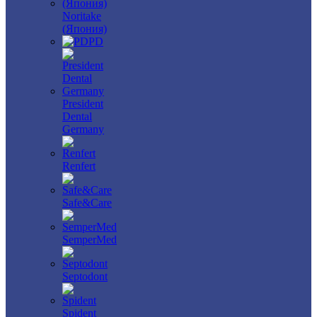
Noritake
(Япония)
PD
President
Dental
Germany
Renfert
Safe&Care
SemperMed
Septodont
Spident