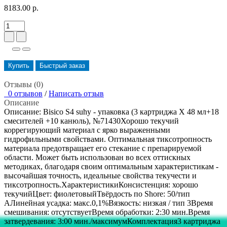
8183.00 р.
Купить
Быстрый заказ
Отзывы (0)
0 отзывов
/
Написать отзыв
Описание
Описание: Bisico S4 suhy - упаковка (3 картриджа Х 48 мл+18
смесителей +10 канюль), №71430Хорошо текучий
коррегирующий материал с ярко выраженными
гидрофильными свойствами. Оптимальная тиксотропность
материала предотвращает его стекание с препарируемой
области. Может быть использован во всех оттискных
методиках, благодаря своим оптимальным характеристикам -
высочайшая точность, идеальные свойства текучести и
тиксотропность.ХарактеристикиКонсистенция: хорошо
текучийЦвет: фиолетовыйТвёрдость по Shore: 50/тип
АЛинейная усадка: макс.0,1%Вязкость: низкая / тип 3Время
смешивания: отсутствуетВремя обработки: 2:30 мин.Время
затвердевания: 3:00 мин./максимумКомплектация3 картриджа