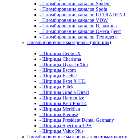
- Пломбирование каналов Spident
- Пломбирование каналов Spofa
- Пломбирование каналов ULTRADENT
- Пломбирование каналов VDW
- Пломбирование каналов Владмива
- Пломбирование каналов Омега-Дент
- Пломбирование каналов Технодент
Пломбировочные материалы (шприцы)
- Шприцы Ceram-X
- Шприцы Charisma
- Шприцы Dyract eXtra
- Шприцы Escom
- Шприцы Estelite
- Шприцы Estet X HD
- Шприцы Filtek
- Шприцы Gradia Direct
- Шприцы Harmonize
- Шприцы Kerr Point 4
- Шприцы Meridian
- Шприцы Premise
- Шприцы President Dental Germany
- Шприцы Spectrum TPH
- Шприцы Valux Plus
Пломбировочные материалы для стоматологии