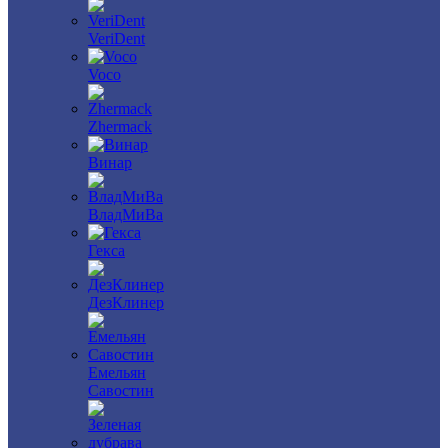
VeriDent
Voco
Zhermack
Винар
ВладМиВа
Гекса
ДезКлинер
Емельян
Савостин