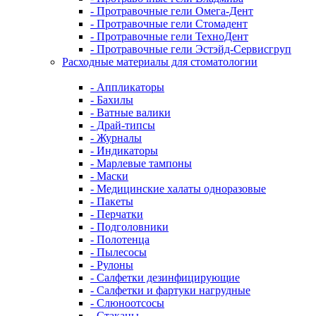
- Протравочные гели Омега-Дент
- Протравочные гели Стомадент
- Протравочные гели ТехноДент
- Протравочные гели Эстэйд-Сервисгруп
Расходные материалы для стоматологии
- Аппликаторы
- Бахилы
- Ватные валики
- Драй-типсы
- Журналы
- Индикаторы
- Марлевые тампоны
- Маски
- Медицинские халаты одноразовые
- Пакеты
- Перчатки
- Подголовники
- Полотенца
- Пылесосы
- Рулоны
- Салфетки дезинфицирующие
- Салфетки и фартуки нагрудные
- Слюноотсосы
- Стаканы