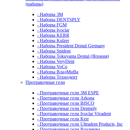
(наборы)
- Наборы 3М
- Наборы DENTSPLY
- Наборы FGM
- Наборы Ivoclar
- Наборы KERR
- Наборы Kulzer
- Наборы President Dental Germany
- Наборы Spident
- Наборы Tokuyama Dental (Япония)
- Наборы VeryDent
- Наборы VoCo
- Наборы ВладМиВа
- Наборы Технодент
Протравочные гели
- Протравочные гели 3М ESPE
- Протравочные гели Arkona
- Протравочные гели BISCO
- Протравочные гели Dentsply
- Протравочные гели Ivoclar Vivadent
- Протравочные гели Kerr
- Протравочные гели Ultradent Products, Inc
- Протравочные гели Владмива