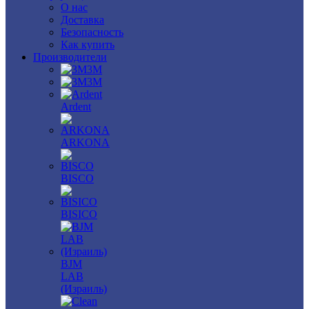
О нас
Доставка
Безопасность
Как купить
Производители
3M
3М
Ardent
ARKONA
BISCO
BISICO
BJM
LAB
(Израиль)