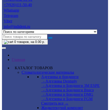
+7(926)111-50-40
Whatsapp
Telegram
Viber
info@indident.ru
0
товаров, на 0.00 р.
Главная
КАТАЛОГ ТОВАРОВ
Стоматологические материалы
Адгезивы и бондинги
- Адгезивы Dentsply
- Адгезивы и Бондинги 3M ESPE
- Адгезивы и Бондинги Bisico
- Адгезивы и Бондинги DMG
- Адгезивы и Бондинги FGM
Смотреть все →
Жидкотекучий композит