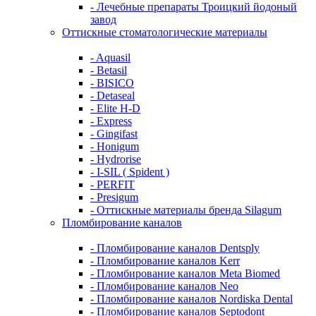
- Лечебные препараты Троицкий йодоный
завод
Оттискные стоматологические материалы
- Aquasil
- Betasil
- BISICO
- Detaseal
- Elite H-D
- Express
- Gingifast
- Honigum
- Hydrorise
- I-SIL ( Spident )
- PERFIT
- Presigum
- Оттискные материалы бренда Silagum
Пломбирование каналов
- Пломбирование каналов Dentsply
- Пломбирование каналов Kerr
- Пломбирование каналов Meta Biomed
- Пломбирование каналов Neo
- Пломбирование каналов Nordiska Dental
- Пломбирование каналов Septodont