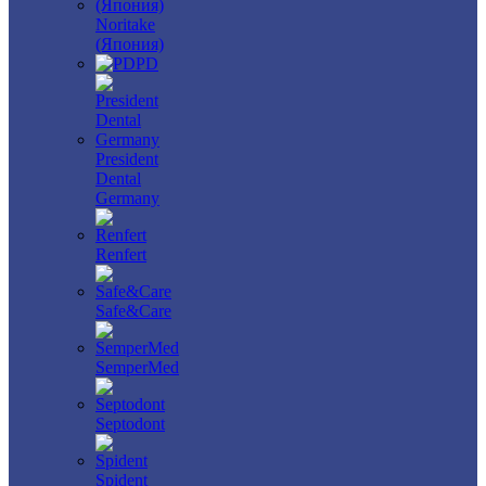
Noritake
(Япония)
PD
President
Dental
Germany
Renfert
Safe&Care
SemperMed
Septodont
Spident