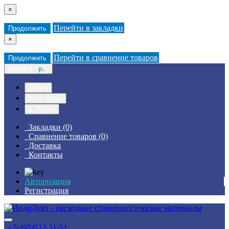
×
Перейти в закладки
Продолжить
×
Перейти в сравнение товаров
Продолжить
Валюта
р.
€ Euro
$ US Dollar
р. Рубль
Закладки (0)
Сравнение товаров (0)
Доставка
Контакты
Авторизация
Регистрация
+7(495)532-31-51