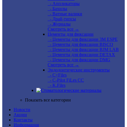
- Аппликаторы
- Бахилы
- Ватные валики
- Драй-типсы
- Журналы
Смотреть все →
Цементы для фиксации
- Цементы для фиксации 3M ESPE
- Цементы для фиксации BISCO
- Цементы для фиксации BJM LAB
- Цементы для фиксации DETAX
- Цементы для фиксации DMG
Смотреть все →
Эндодонтические инструменты
- C+Files
- C-Pilot FiLes CC
- K.Files
Показать все категории
Новости
Акции
Контакты
Информация