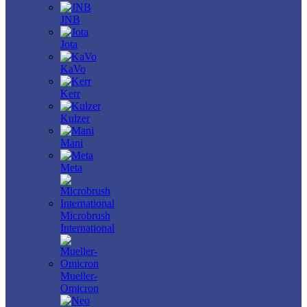
JNB
Jota
KaVo
Kerr
Kulzer
Mani
Meta
Microbrush
International
Mueller-
Omicron