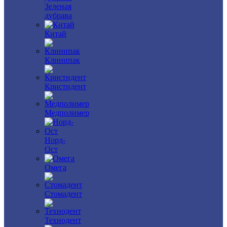
Зеленая
дубрава
Китай
Клинипак
Кристидент
Медполимер
Норд-
Ост
Омега
Стомадент
Технодент