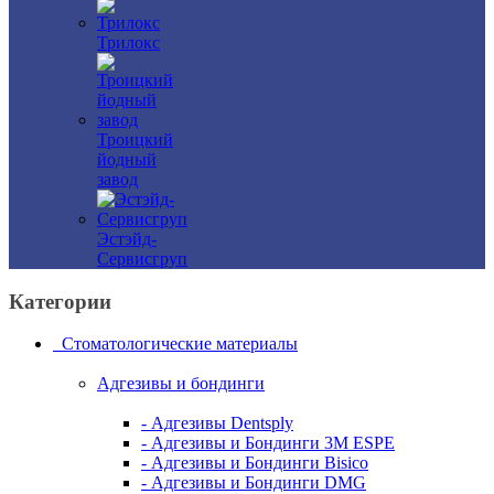
Трилокс
Троицкий
йодный
завод
Эстэйд-
Сервисгруп
Категории
Стоматологические материалы
Адгезивы и бондинги
- Адгезивы Dentsply
- Адгезивы и Бондинги 3M ESPE
- Адгезивы и Бондинги Bisico
- Адгезивы и Бондинги DMG