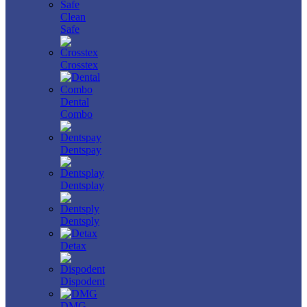
Clean
Safe
Crosstex
Dental
Combo
Dentspay
Dentsplay
Dentsply
Detax
Dispodent
DMG