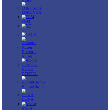
EURONDA
FGM
GC
GS
Heraeus-
Kulzer
HUGE
DENTAL
HumanChemie
ITENA
Ivoclar