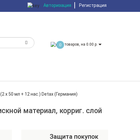
Авторизация
Регистрация
товаров, на 0.00 р.
0
2 х 50 мл + 12 нас.) Detax (Германия)
тискной материал, корриг. слой
Защита покупок