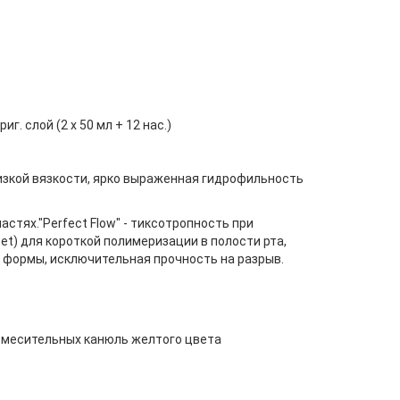
г. слой (2 х 50 мл + 12 нас.)
 низкой вязкости, ярко выраженная гидрофильность
стях."Perfect Flow" - тиксотропность при
t) для короткой полимеризации в полости рта,
 формы, исключительная прочность на разрыв.
12 смесительных канюль желтого цвета