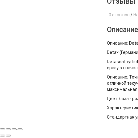
Отзывы 
0 отзывов
/
Н
Описани
Описание: Deta
Detax (Германи
Detaseal hydro
сразу от начал
Описание: Точ
отличной теку
максимальная 
Цвет: база - р
Характеристик
Стандартная уп