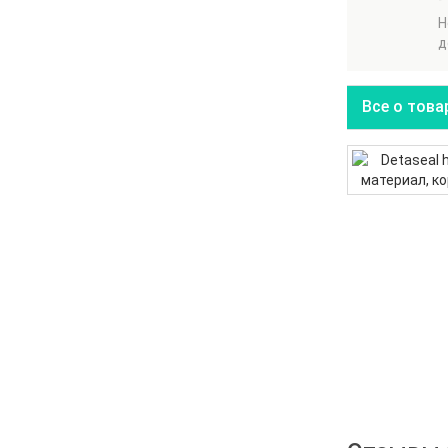
Н
д
Все о това