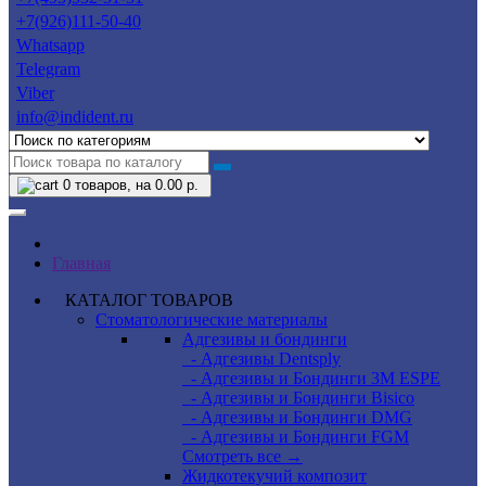
+7(926)111-50-40
Whatsapp
Telegram
Viber
info@indident.ru
0
товаров, на 0.00 р.
Главная
КАТАЛОГ ТОВАРОВ
Стоматологические материалы
Адгезивы и бондинги
- Адгезивы Dentsply
- Адгезивы и Бондинги 3M ESPE
- Адгезивы и Бондинги Bisico
- Адгезивы и Бондинги DMG
- Адгезивы и Бондинги FGM
Смотреть все →
Жидкотекучий композит