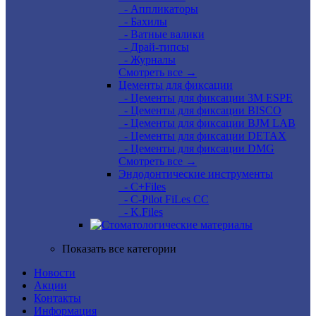
- Аппликаторы
- Бахилы
- Ватные валики
- Драй-типсы
- Журналы
Смотреть все →
Цементы для фиксации
- Цементы для фиксации 3M ESPE
- Цементы для фиксации BISCO
- Цементы для фиксации BJM LAB
- Цементы для фиксации DETAX
- Цементы для фиксации DMG
Смотреть все →
Эндодонтические инструменты
- C+Files
- C-Pilot FiLes CC
- K.Files
Показать все категории
Новости
Акции
Контакты
Информация