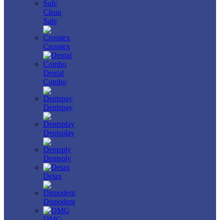
Clean
Safe
Crosstex
Dental
Combo
Dentspay
Dentsplay
Dentsply
Detax
Dispodent
DMG