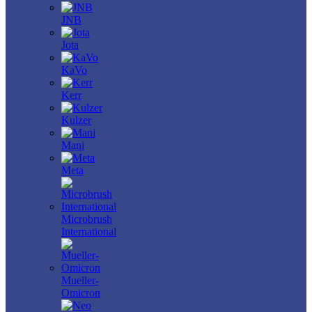
JNB
Jota
KaVo
Kerr
Kulzer
Mani
Meta
Microbrush
International
Mueller-
Omicron