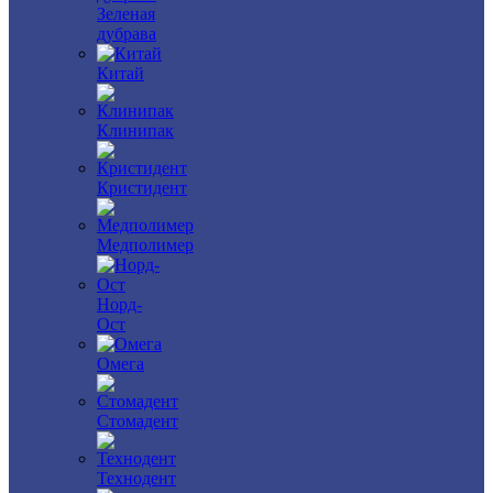
Зеленая
дубрава
Китай
Клинипак
Кристидент
Медполимер
Норд-
Ост
Омега
Стомадент
Технодент