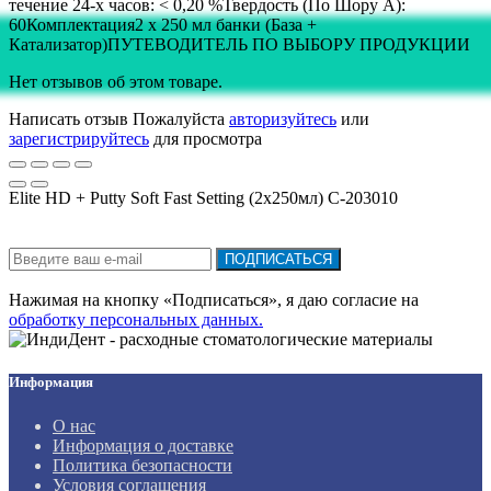
течение 24-х часов: < 0,20 %Твердость (По Шору А):
60Комплектация2 x 250 мл банки (База +
Катализатор)ПУТЕВОДИТЕЛЬ ПО ВЫБОРУ ПРОДУКЦИИ
Нет отзывов об этом товаре.
Написать отзыв
Пожалуйста
авторизуйтесь
или
зарегистрируйтесь
для просмотра
Elite НD + Putty Soft Fast Setting (2х250мл) С-203010
Подписка на новости:
ПОДПИСАТЬСЯ
Нажимая на кнопку «Подписаться», я даю cогласие на
обработку персональных данных.
Информация
О нас
Информация о доставке
Политика безопасности
Условия соглашения