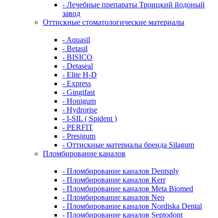
- Лечебные препараты Троицкий йодоный
завод
Оттискные стоматологические материалы
- Aquasil
- Betasil
- BISICO
- Detaseal
- Elite H-D
- Express
- Gingifast
- Honigum
- Hydrorise
- I-SIL ( Spident )
- PERFIT
- Presigum
- Оттискные материалы бренда Silagum
Пломбирование каналов
- Пломбирование каналов Dentsply
- Пломбирование каналов Kerr
- Пломбирование каналов Meta Biomed
- Пломбирование каналов Neo
- Пломбирование каналов Nordiska Dental
- Пломбирование каналов Septodont