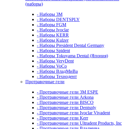
(наборы)
- Наборы 3М
- Наборы DENTSPLY
- Наборы FGM
- Наборы Ivoclar
- Наборы KERR
- Наборы Kulzer
- Наборы President Dental Germany
- Наборы Spident
- Наборы Tokuyama Dental (Япония)
- Наборы VeryDent
- Наборы VoCo
- Наборы ВладМиВа
- Наборы Технодент
Протравочные гели
- Протравочные гели 3М ESPE
- Протравочные гели Arkona
- Протравочные гели BISCO
- Протравочные гели Dentsply
- Протравочные гели Ivoclar Vivadent
- Протравочные гели Kerr
- Протравочные гели Ultradent Products, Inc
- Протравочные гели Владмива