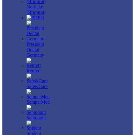
Noritake
(Япония)
PD
President
Dental
Germany
Renfert
Safe&Care
SemperMed
Septodont
Spident