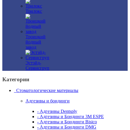
Трилокс
Троицкий
йодный
завод
Эстэйд-
Сервисгруп
Категории
Стоматологические материалы
Адгезивы и бондинги
- Адгезивы Dentsply
- Адгезивы и Бондинги 3M ESPE
- Адгезивы и Бондинги Bisico
- Адгезивы и Бондинги DMG