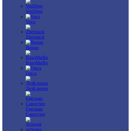
VeriDent
Voco
Zhermack
Винар
ВладМиВа
Гекса
ДезКлинер
Емельян
Савостин