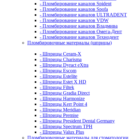
- Пломбирование каналов Spident
- Пломбирование каналов Spofa
- Пломбирование каналов ULTRADENT
- Пломбирование каналов VDW
- Пломбирование каналов Владмива
- Пломбирование каналов Омега-Дент
- Пломбирование каналов Технодент
Пломбировочные материалы (шприцы)
- Шприцы Ceram-X
- Шприцы Charisma
- Шприцы Dyract eXtra
- Шприцы Escom
- Шприцы Estelite
- Шприцы Estet X HD
- Шприцы Filtek
- Шприцы Gradia Direct
- Шприцы Harmonize
- Шприцы Kerr Point 4
- Шприцы Meridian
- Шприцы Premise
- Шприцы President Dental Germany
- Шприцы Spectrum TPH
- Шприцы Valux Plus
Пломбировочные материалы для стоматологии