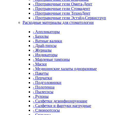
- Протравочные гели Омега-Дент
- Протравочные гели Стомадент
- Протравочные гели ТехноДент
- Протравочные гели Эстэйд-Сервисгруп
Расходные материалы для стоматологии
- Аппликаторы
- Бахилы
- Ватные валики
- Драй-типсы
- Журналы
- Индикаторы
- Марлевые тампоны
- Маски
- Медицинские халаты одноразовые
- Пакеты
- Перчатки
- Подголовники
- Полотенца
- Пылесосы
- Рулоны
- Салфетки дезинфицирующие
- Салфетки и фартуки нагрудные
- Слюноотсосы
- Стаканы