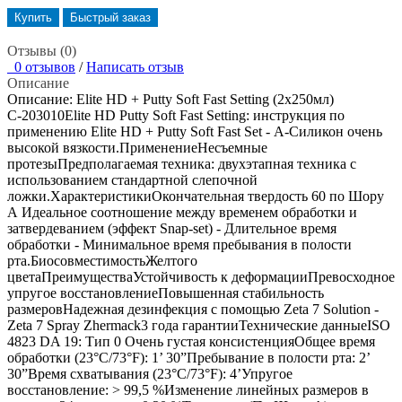
Купить
Быстрый заказ
Отзывы (0)
0 отзывов
/
Написать отзыв
Описание
Описание: Elite НD + Putty Soft Fast Setting (2х250мл)
С-203010Elite НD Putty Soft Fast Setting: инструкция по
применению Elite HD + Putty Soft Fast Set - А-Силикон очень
высокой вязкости.ПрименениеНесъемные
протезыПредполагаемая техника: двухэтапная техника с
использованием стандартной слепочной
ложки.ХарактеристикиОкончательная твердость 60 по Шору
А Идеальное соотношение между временем обработки и
затвердеванием (эффект Snap-set) - Длительное время
обработки - Минимальное время пребывания в полости
рта.БиосовместимостьЖелтого
цветаПреимуществаУстойчивость к деформацииПревосходное
упругое восстановлениеПовышенная стабильность
размеровНадежная дезинфекция с помощью Zeta 7 Solution -
Zeta 7 Spray Zhermack3 года гарантииТехнические данныеISO
4823 DA 19: Тип 0 Очень густая консистенцияОбщее время
обработки (23°C/73°F): 1’ 30”Пребывание в полости рта: 2’
30”Время схватывания (23°C/73°F): 4’Упругое
восстановление: > 99,5 %Изменение линейных размеров в