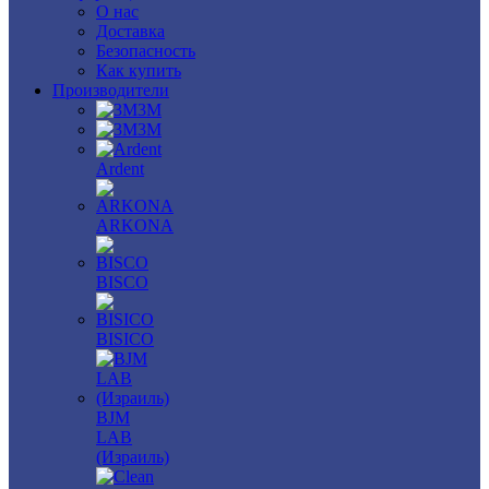
О нас
Доставка
Безопасность
Как купить
Производители
3M
3М
Ardent
ARKONA
BISCO
BISICO
BJM
LAB
(Израиль)