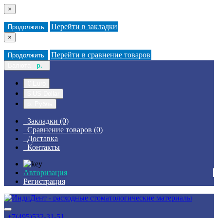
×
Перейти в закладки
Продолжить
×
Перейти в сравнение товаров
Продолжить
Валюта
р.
€ Euro
$ US Dollar
р. Рубль
Закладки (0)
Сравнение товаров (0)
Доставка
Контакты
Авторизация
Регистрация
+7(495)532-31-51