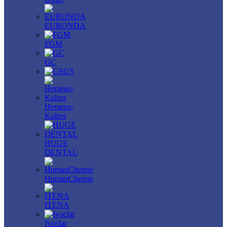
EURONDA
FGM
GC
GS
Heraeus-
Kulzer
HUGE
DENTAL
HumanChemie
ITENA
Ivoclar