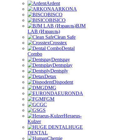
Ardent
ARKONA
BISCO
BISICO
BJM
LAB (Израиль)
Clean Safe
Crosstex
Dental
Combo
Dentspay
Dentsplay
Dentsply
Detax
Dispodent
DMG
EURONDA
FGM
GC
GS
Heraeus-
Kulzer
HUGE
DENTAL