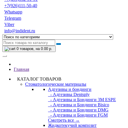
+7(926)111-50-40
Whatsapp
Telegram
Viber
info@indident.ru
0
товаров, на 0.00 р.
Главная
КАТАЛОГ ТОВАРОВ
Стоматологические материалы
Адгезивы и бондинги
- Адгезивы Dentsply
- Адгезивы и Бондинги 3M ESPE
- Адгезивы и Бондинги Bisico
- Адгезивы и Бондинги DMG
- Адгезивы и Бондинги FGM
Смотреть все →
Жидкотекучий композит