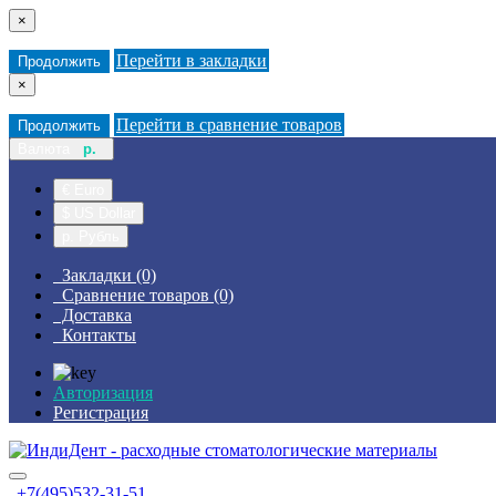
×
Перейти в закладки
Продолжить
×
Перейти в сравнение товаров
Продолжить
Валюта
р.
€ Euro
$ US Dollar
р. Рубль
Закладки (0)
Сравнение товаров (0)
Доставка
Контакты
Авторизация
Регистрация
+7(495)532-31-51