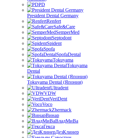
PD
President Dental Germany
Renfert
Safe&Care
SemperMed
Septodont
Spident
Spofa
SpofaDental
Tokuyama
Tokuyama
Dental
Tokuyama Dental (Япония)
Ultradent
VDW
VeriDent
Voco
Zhermack
Винар
ВладМиВа
Гекса
ДезКлинер