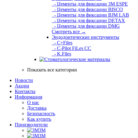
- Цементы для фиксации 3M ESPE
- Цементы для фиксации BISCO
- Цементы для фиксации BJM LAB
- Цементы для фиксации DETAX
- Цементы для фиксации DMG
Смотреть все →
Эндодонтические инструменты
- C+Files
- C-Pilot FiLes CC
- K.Files
Показать все категории
Новости
Акции
Контакты
Информация
О нас
Доставка
Безопасность
Как купить
Производители
3M
3М