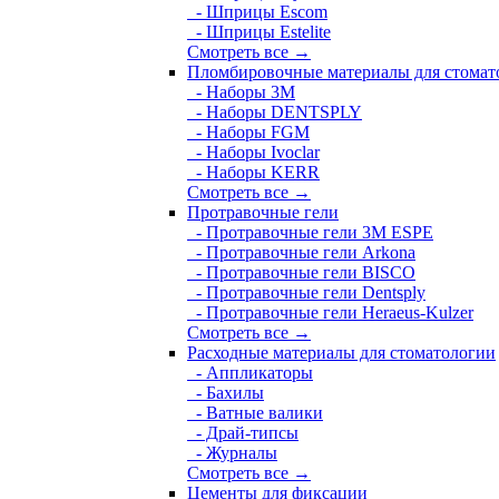
- Шприцы Escom
- Шприцы Estelite
Смотреть все →
Пломбировочные материалы для стомат
- Наборы 3М
- Наборы DENTSPLY
- Наборы FGM
- Наборы Ivoclar
- Наборы KERR
Смотреть все →
Протравочные гели
- Протравочные гели 3М ESPE
- Протравочные гели Arkona
- Протравочные гели BISCO
- Протравочные гели Dentsply
- Протравочные гели Heraeus-Kulzer
Смотреть все →
Расходные материалы для стоматологии
- Аппликаторы
- Бахилы
- Ватные валики
- Драй-типсы
- Журналы
Смотреть все →
Цементы для фиксации