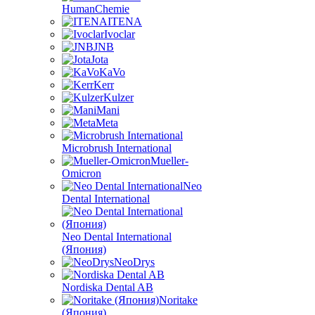
HumanChemie
ITENA
Ivoclar
JNB
Jota
KaVo
Kerr
Kulzer
Mani
Meta
Microbrush International
Mueller-
Omicron
Neo
Dental International
Neo Dental International
(Япония)
NeoDrys
Nordiska Dental AB
Noritake
(Япония)