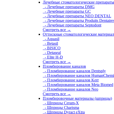
Лечебные стоматологические препарат
- Лечебные препараты DMG
- Лечебные препараты GC
- Лечебные препараты NEO DENTAL
- Лечебные препараты Produits Dentaire
- Лечебные препараты Septodont
Смотреть все →
Оттискные стоматологические материа
- Aquasil
- Betasil
- BISICO
- Detaseal
- Elite H-D
Смотреть все →
Пломбирование каналов
- Пломбирование каналов Dentsply
- Пломбирование каналов HumanChemi
- Пломбирование каналов Kerr
- Пломбирование каналов Meta Biomed
- Пломбирование каналов Neo
Смотреть все →
Пломбировочные материалы (шприцы)
- Шприцы Ceram-X
- Шприцы Charisma
- Шприцы Dyract eXtra