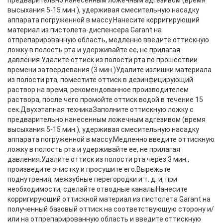
предварительно нанесенным ложечным адгезивом (время
высыхания 5-15 мин.), удерживая смесительную насадку
аппарата погруженной в массу.Нанесите корригирующий
материал из пистолета-диспенсера Garant на
отпрепарированную область, медленно введите оттискную
ложку в полость рта и удерживайте ее, не прилагая
давления.Удалите оттиск из полости рта по прошествии
времени затвердевания (3 мин.)Удалите излишки материала
из полости рта, поместите оттиск в дезинфицирующий
раствор на время, рекомендованное производителем
раствора, после чего промойте оттиск водой в течение 15
сек.Двухэтапная техникаЗаполните оттискную ложку с
предварительно нанесенным ложечным адгезивом (время
высыхания 5-15 мин.), удерживая смесительную насадку
аппарата погруженной в массу.Медленно введите оттискную
ложку в полость рта и удерживайте ее, не прилагая
давления.Удалите оттиск из полости рта через 3 мин.,
произведите очистку и просушите его.Вырежьте
поднутрения, межзубные перегородки и т. д. и, при
необходимости, сделайте отводные каналыНанесите
корригирующий оттискной материал из пистолета Garant на
полученный базовый оттиск на соответствующую сторону и/
или на отпрепарированную область и введите оттискную