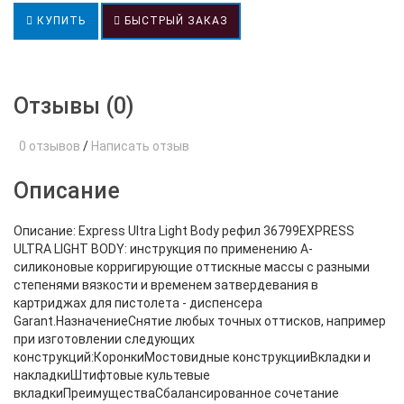
КУПИТЬ
БЫСТРЫЙ ЗАКАЗ
Отзывы (0)
0 отзывов
/
Написать отзыв
Описание
Описание: Express Ultra Light Body рефил 36799EXPRESS
ULTRA LIGHT BODY: инструкция по применению А-
силиконовые корригирующие оттискные массы с разными
степенями вязкости и временем затвердевания в
картриджах для пистолета - диспенсера
Garant.НазначениеСнятие любых точных оттисков, например
при изготовлении следующих
конструкций:КоронкиМостовидные конструкцииВкладки и
накладкиШтифтовые культевые
вкладкиПреимуществаCбалансированное сочетание