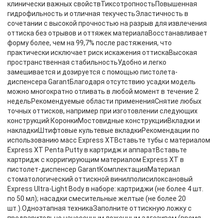
клинически важных свойствТиксотропностьПовышенная
гидрофильность и отличная текучестьЭластичность в
сочетании с высокой прочностью на разрыв для извлечения
оттиска без отрывов и оттяжек материалаВосстанавливает
форму более, чем на 99,7% после растяжения, что
практически исключает риск искажения оттискаВысокая
пространственная стабильностьУдобно и легко
замешивается и дозируется с помощью пистолета-
диспенсера GarantБлагодаря отсутствию усадки модель
можно многократно отливать в любой момент в течение 2
недельРекомендуемые области примененияСнятие любых
точных оттисков, например при изготовлении следующих
конструкций:КоронкиМостовидные конструкцииВкладки и
накладкиШтифтовые культевые вкладкиРекомендации по
использованию масс Express XTВставьте тубы с материалом
Express XT Penta Putty в картридж и аппаратВставьте
картридж с корригирующим материалом Express XT в
пистолет-диспенсер GarantКомплектацияМатериал
стоматологический оттискной винилполисилоксановый
Express Ultra-Light Body в наборе: картриджи (не более 4 шт.
по 50 мл); насадки смесительные желтые (не более 20
шт.).Одноэтапная техникаЗаполните оттискную ложку с