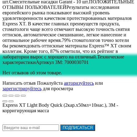
шт.Смесительные насадки Garant - 10 шт.ПОЛОЖИТЕЛЬНЫЕ
ОТЗЫВЫ ПОЛЬЗОВАТЕЛЕЙРезультаты исследования
европейского рынка показывают высокий уровень
удовлетворенности качеством протестированных материалов
Express XT. В качестве главных преимуществ продукта,
стоматологи чаще всего отмечают высокую точность снятия
оттисков, автоматическое смешивание, легкое нанесение и
оптимальное рабочее время.79% стоматологов точно хотели
бы рекомендовать оттискные материалы Express™ XT своим
коллегам. Кроме того, 87% отметили, что их рейтинг в
лаборатории вырос с хорошего на отличный.Технические
характеристикиАртикул 3M: 7000030701
Нет отзывов об этом товаре.
Написать отзыв
Пожалуйста
авторизуйтесь
или
зарегистрируйтесь
для просмотра
Express XT Light Bodу Quick (2кар.х50мл+10нас.), 3М -
корригирующая масса
Подписка на новости:
ПОДПИСАТЬСЯ