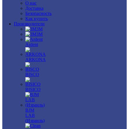
О нас
Доставка
Безопасность
Как купить
Производители
3M
3М
Ardent
ARKONA
BISCO
BISICO
BJM
LAB
(Израиль)