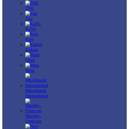
JNB
Jota
KaVo
Kerr
Kulzer
Mani
Meta
Microbrush
International
Mueller-
Omicron