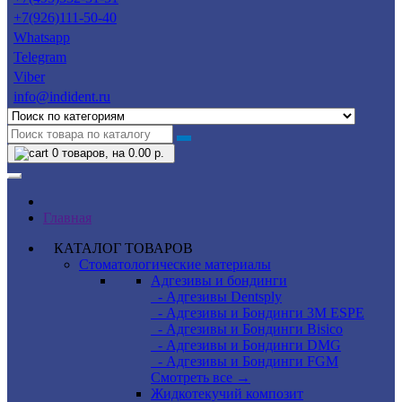
+7(926)111-50-40
Whatsapp
Telegram
Viber
info@indident.ru
0
товаров, на 0.00 р.
Главная
КАТАЛОГ ТОВАРОВ
Стоматологические материалы
Адгезивы и бондинги
- Адгезивы Dentsply
- Адгезивы и Бондинги 3M ESPE
- Адгезивы и Бондинги Bisico
- Адгезивы и Бондинги DMG
- Адгезивы и Бондинги FGM
Смотреть все →
Жидкотекучий композит