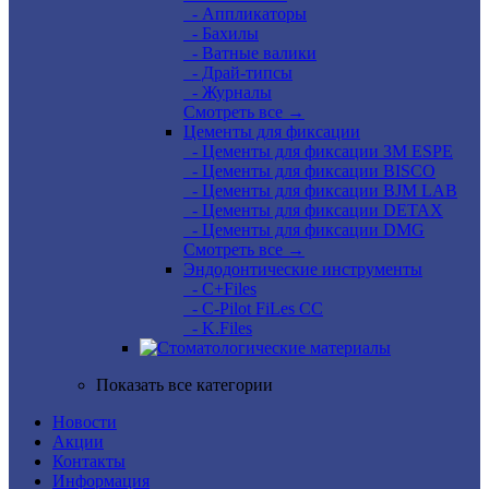
- Аппликаторы
- Бахилы
- Ватные валики
- Драй-типсы
- Журналы
Смотреть все →
Цементы для фиксации
- Цементы для фиксации 3M ESPE
- Цементы для фиксации BISCO
- Цементы для фиксации BJM LAB
- Цементы для фиксации DETAX
- Цементы для фиксации DMG
Смотреть все →
Эндодонтические инструменты
- C+Files
- C-Pilot FiLes CC
- K.Files
Показать все категории
Новости
Акции
Контакты
Информация