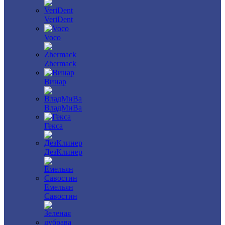
VeriDent
Voco
Zhermack
Винар
ВладМиВа
Гекса
ДезКлинер
Емельян
Савостин