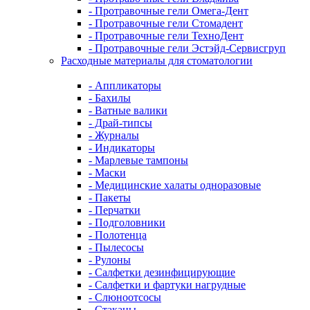
- Протравочные гели Омега-Дент
- Протравочные гели Стомадент
- Протравочные гели ТехноДент
- Протравочные гели Эстэйд-Сервисгруп
Расходные материалы для стоматологии
- Аппликаторы
- Бахилы
- Ватные валики
- Драй-типсы
- Журналы
- Индикаторы
- Марлевые тампоны
- Маски
- Медицинские халаты одноразовые
- Пакеты
- Перчатки
- Подголовники
- Полотенца
- Пылесосы
- Рулоны
- Салфетки дезинфицирующие
- Салфетки и фартуки нагрудные
- Слюноотсосы
- Стаканы