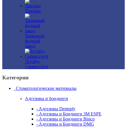
Трилокс
Троицкий
йодный
завод
Эстэйд-
Сервисгруп
Категории
Стоматологические материалы
Адгезивы и бондинги
- Адгезивы Dentsply
- Адгезивы и Бондинги 3M ESPE
- Адгезивы и Бондинги Bisico
- Адгезивы и Бондинги DMG