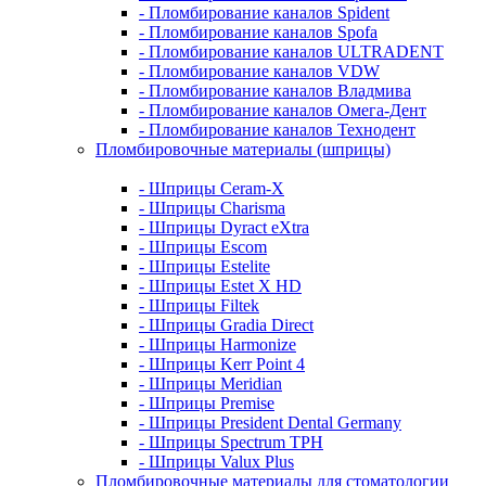
- Пломбирование каналов Spident
- Пломбирование каналов Spofa
- Пломбирование каналов ULTRADENT
- Пломбирование каналов VDW
- Пломбирование каналов Владмива
- Пломбирование каналов Омега-Дент
- Пломбирование каналов Технодент
Пломбировочные материалы (шприцы)
- Шприцы Ceram-X
- Шприцы Charisma
- Шприцы Dyract eXtra
- Шприцы Escom
- Шприцы Estelite
- Шприцы Estet X HD
- Шприцы Filtek
- Шприцы Gradia Direct
- Шприцы Harmonize
- Шприцы Kerr Point 4
- Шприцы Meridian
- Шприцы Premise
- Шприцы President Dental Germany
- Шприцы Spectrum TPH
- Шприцы Valux Plus
Пломбировочные материалы для стоматологии