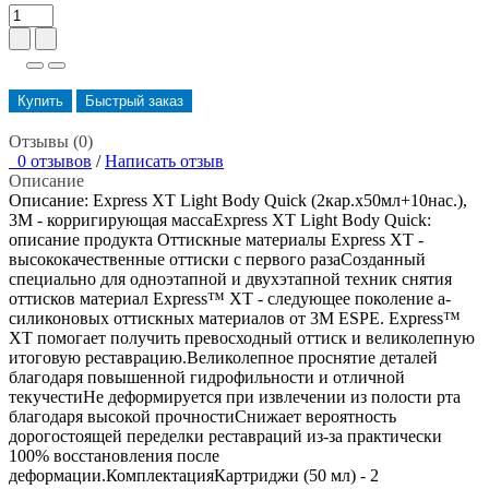
Купить
Быстрый заказ
Отзывы (0)
0 отзывов
/
Написать отзыв
Описание
Описание: Express XT Light Bodу Quick (2кар.х50мл+10нас.),
3М - корригирующая массаExpress XT Light Body Quick:
описание продукта Оттискные материалы Express XT -
высококачественные оттиски с первого разаСозданный
специально для одноэтапной и двухэтапной техник снятия
оттисков материал Express™ XT - следующее поколение а-
силиконовых оттискных материалов от 3M ESPE. Express™
XT помогает получить превосходный оттиск и великолепную
итоговую реставрацию.Великолепное проснятие деталей
благодаря повышенной гидрофильноcти и отличной
текучестиНе деформируется при извлечении из полости рта
благодаря высокой прочностиСнижает вероятность
дорогостоящей переделки реставраций из-за практически
100% восстановления после
деформации.КомплектацияКартриджи (50 мл) - 2