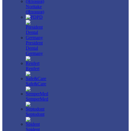
Noritake
(Япония)
PD
President
Dental
Germany
Renfert
Safe&Care
SemperMed
Septodont
Spident