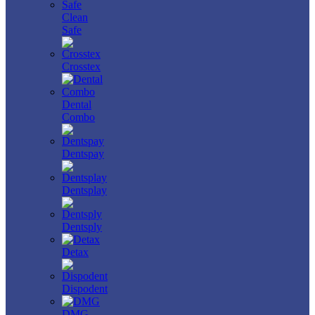
Clean
Safe
Crosstex
Dental
Combo
Dentspay
Dentsplay
Dentsply
Detax
Dispodent
DMG