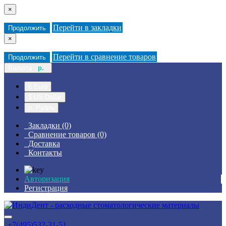
×
Перейти в закладки
Продолжить
×
Перейти в сравнение товаров
Продолжить
Валюта
р.
€ Euro
$ US Dollar
р. Рубль
Закладки (0)
Сравнение товаров (0)
Доставка
Контакты
Авторизация
Регистрация
+7(495)532-31-51