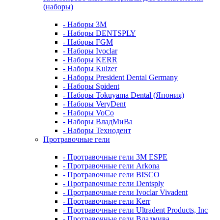
(наборы)
- Наборы 3М
- Наборы DENTSPLY
- Наборы FGM
- Наборы Ivoclar
- Наборы KERR
- Наборы Kulzer
- Наборы President Dental Germany
- Наборы Spident
- Наборы Tokuyama Dental (Япония)
- Наборы VeryDent
- Наборы VoCo
- Наборы ВладМиВа
- Наборы Технодент
Протравочные гели
- Протравочные гели 3М ESPE
- Протравочные гели Arkona
- Протравочные гели BISCO
- Протравочные гели Dentsply
- Протравочные гели Ivoclar Vivadent
- Протравочные гели Kerr
- Протравочные гели Ultradent Products, Inc
- Протравочные гели Владмива