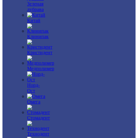
Зеленая
дубрава
Китай
Клинипак
Кристидент
Медполимер
Норд-
Ост
Омега
Стомадент
Технодент