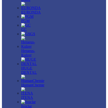
EURONDA
FGM
GC
GS
Heraeus-
Kulzer
HUGE
DENTAL
HumanChemie
ITENA
Ivoclar