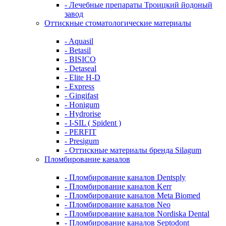
- Лечебные препараты Троицкий йодоный
завод
Оттискные стоматологические материалы
- Aquasil
- Betasil
- BISICO
- Detaseal
- Elite H-D
- Express
- Gingifast
- Honigum
- Hydrorise
- I-SIL ( Spident )
- PERFIT
- Presigum
- Оттискные материалы бренда Silagum
Пломбирование каналов
- Пломбирование каналов Dentsply
- Пломбирование каналов Kerr
- Пломбирование каналов Meta Biomed
- Пломбирование каналов Neo
- Пломбирование каналов Nordiska Dental
- Пломбирование каналов Septodont