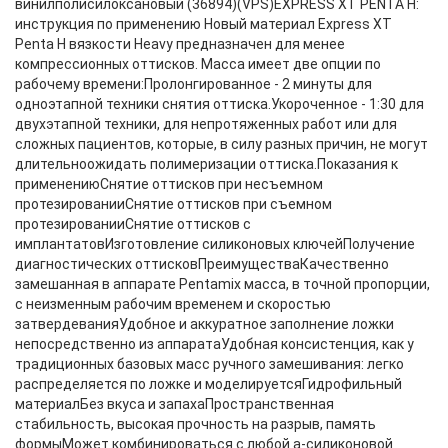
винилполисилоксановый (36894)(VPS)EXPRESS XT PENTA H:
инструкция по применению Новый материал Express XT
Penta H вязкости Heavy предназначен для менее
компрессионных оттисков. Масса имеет две опции по
рабочему времени:Пролонгированное - 2 минуты для
одноэтапной техники снятия оттиска.Укороченное - 1:30 для
двухэтапной техники, для непротяженных работ или для
сложных пациентов, которые, в силу разных причин, не могут
длительноожидать полимеризации оттиска.Показания к
применениюСнятие оттисков при несъемном
протезированииСнятие оттисков при съемном
протезированииСнятие оттисков с
имплантатовИзготовление силиконовых ключейПолучение
диагностических оттисковПреимуществаКачественно
замешанная в аппарате Pentamix масса, в точной пропорции,
с неизменным рабочим временем и скоростью
затвердеванияУдобное и аккуратное заполнение ложки
непосредственно из аппаратаУдобная консистенция, как у
традиционных базовых масс ручного замешивания: легко
распределяется по ложке и моделируетсяГидрофильный
материалБез вкуса и запахаПространственная
стабильность, высокая прочность на разрыв, память
формыМожет комбинироваться с любой а-силиконовой