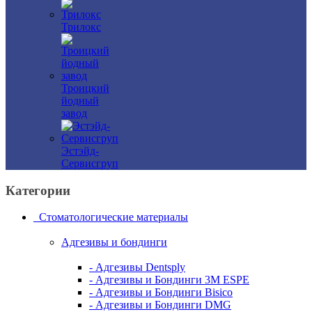
Трилокс
Троицкий
йодный
завод
Эстэйд-
Сервисгруп
Категории
Стоматологические материалы
Адгезивы и бондинги
- Адгезивы Dentsply
- Адгезивы и Бондинги 3M ESPE
- Адгезивы и Бондинги Bisico
- Адгезивы и Бондинги DMG