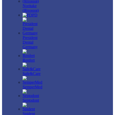
Noritake
(Япония)
PD
President
Dental
Germany
Renfert
Safe&Care
SemperMed
Septodont
Spident