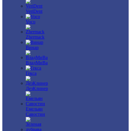
VeriDent
Voco
Zhermack
Винар
ВладМиВа
Гекса
ДезКлинер
Емельян
Савостин