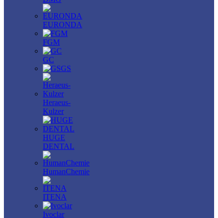
EURONDA
FGM
GC
GS
Heraeus-
Kulzer
HUGE
DENTAL
HumanChemie
ITENA
Ivoclar