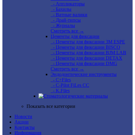
- Аппликаторы
- Бахилы
- Ватные валики
- Драй-типсы
- Журналы
Смотреть все →
Цементы для фиксации
- Цементы для фиксации 3M ESPE
- Цементы для фиксации BISCO
- Цементы для фиксации BJM LAB
- Цементы для фиксации DETAX
- Цементы для фиксации DMG
Смотреть все →
Эндодонтические инструменты
- C+Files
- C-Pilot FiLes CC
- K.Files
Показать все категории
Новости
Акции
Контакты
Информация