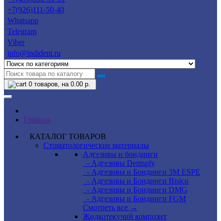
+7(926)111-50-40
Whatsapp
Telegram
Viber
info@indident.ru
0
товаров, на 0.00 р.
Главная
КАТАЛОГ ТОВАРОВ
Стоматологические материалы
Адгезивы и бондинги
- Адгезивы Dentsply
- Адгезивы и Бондинги 3M ESPE
- Адгезивы и Бондинги Bisico
- Адгезивы и Бондинги DMG
- Адгезивы и Бондинги FGM
Смотреть все →
Жидкотекучий композит