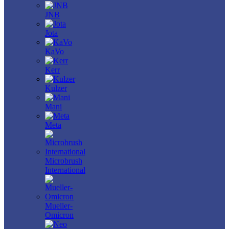
JNB
Jota
KaVo
Kerr
Kulzer
Mani
Meta
Microbrush
International
Mueller-
Omicron