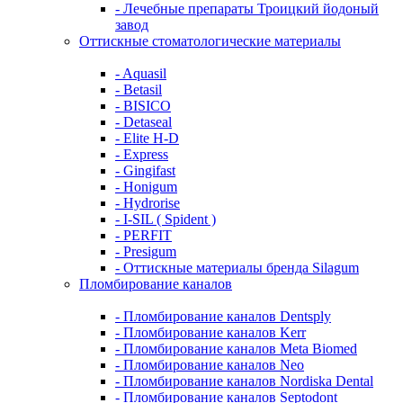
- Лечебные препараты Троицкий йодоный
завод
Оттискные стоматологические материалы
- Aquasil
- Betasil
- BISICO
- Detaseal
- Elite H-D
- Express
- Gingifast
- Honigum
- Hydrorise
- I-SIL ( Spident )
- PERFIT
- Presigum
- Оттискные материалы бренда Silagum
Пломбирование каналов
- Пломбирование каналов Dentsply
- Пломбирование каналов Kerr
- Пломбирование каналов Meta Biomed
- Пломбирование каналов Neo
- Пломбирование каналов Nordiska Dental
- Пломбирование каналов Septodont