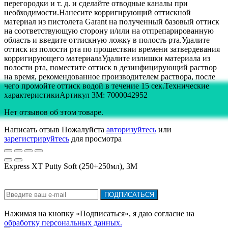
перегородки и т. д. и сделайте отводные каналы при
необходимости.Нанесите корригирующий оттискной
материал из пистолета Garant на полученный базовый оттиск
на соответствующую сторону и/или на отпрепарированную
область и введите оттискную ложку в полость рта.Удалите
оттиск из полости рта по прошествии времени затвердевания
корригирующего материалаУдалите излишки материала из
полости рта, поместите оттиск в дезинфицирующий раствор
на время, рекомендованное производителем раствора, после
чего промойте оттиск водой в течение 15 сек.Технические
характеристикиАртикул 3M: 7000042952
Нет отзывов об этом товаре.
Написать отзыв
Пожалуйста
авторизуйтесь
или
зарегистрируйтесь
для просмотра
Express XT Putty Soft (250+250мл), 3М
Подписка на новости:
ПОДПИСАТЬСЯ
Нажимая на кнопку «Подписаться», я даю cогласие на
обработку персональных данных.