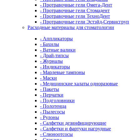
- Протравочные гели Омега-Дент
- Протравочные гели Стомадент
- Протравочные гели ТехноДент
- Протравочные гели Эстэйд-Сервисгруп
Расходные материалы для стоматологии
- Аппликаторы
- Бахилы
- Ватные валики
- Драй-типсы
- Журналы
- Индикаторы
- Марлевые тампоны
- Маски
- Медицинские халаты одноразовые
- Пакеты
- Перчатки
- Подголовники
- Полотенца
- Пылесосы
- Рулоны
- Салфетки дезинфицирующие
- Салфетки и фартуки нагрудные
- Слюноотсосы
- Стаканы