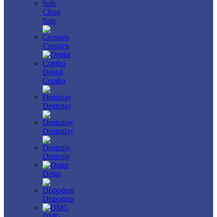
Clean
Safe
Crosstex
Dental
Combo
Dentspay
Dentsplay
Dentsply
Detax
Dispodent
DMG