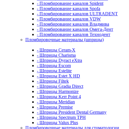
- Пломбирование каналов Spident
- Пломбирование каналов Spofa
- Пломбирование каналов ULTRADENT
- Пломбирование каналов VDW
- Пломбирование каналов Владмива
- Пломбирование каналов Омега-Дент
- Пломбирование каналов Технодент
Пломбировочные материалы (шприцы)
- Шприцы Ceram-X
- Шприцы Charisma
- Шприцы Dyract eXtra
- Шприцы Escom
- Шприцы Estelite
- Шприцы Estet X HD
- Шприцы Filtek
- Шприцы Gradia Direct
- Шприцы Harmonize
- Шприцы Kerr Point 4
- Шприцы Meridian
- Шприцы Premise
- Шприцы President Dental Germany
- Шприцы Spectrum TPH
- Шприцы Valux Plus
Пломбировочные материалы для стоматологии