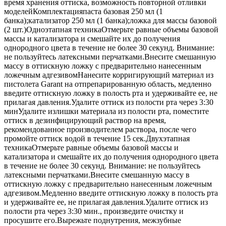
время хранения оттиска, возможность повторной отливки
моделейКомплектацияпаста базовая 250 мл (1
банка);катализатор 250 мл (1 банка);ложка для массы базовой
(2 шт.)Одноэтапная техникаОтмерьте равные объемы базовой
массы и катализатора и смешайте их до получения
однородного цвета в течение не более 30 секунд. Внимание:
не пользуйтесь латексными перчатками.Внесите смешанную
массу в оттискную ложку с предварительно нанесенным
ложечным адгезивомНанесите корригирующий материал из
пистолета Garant на отпрепарированную область, медленно
введите оттискную ложку в полость рта и удерживайте ее, не
прилагая давления.Удалите оттиск из полости рта через 3:30
минУдалите излишки материала из полости рта, поместите
оттиск в дезинфицирующий раствор на время,
рекомендованное производителем раствора, после чего
промойте оттиск водой в течение 15 сек.Двухэтапная
техникаОтмерьте равные объемы базовой массы и
катализатора и смешайте их до получения однородного цвета
в течение не более 30 секунд. Внимание: не пользуйтесь
латексными перчатками.Внесите смешанную массу в
оттискную ложку с предварительно нанесенным ложечным
адгезивом.Медленно введите оттискную ложку в полость рта
и удерживайте ее, не прилагая давления.Удалите оттиск из
полости рта через 3:30 мин., произведите очистку и
просушите его.Вырежьте поднутрения, межзубные