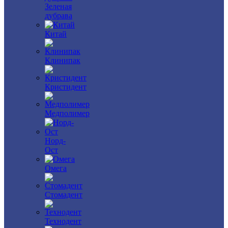
Зеленая
дубрава
Китай
Клинипак
Кристидент
Медполимер
Норд-
Ост
Омега
Стомадент
Технодент