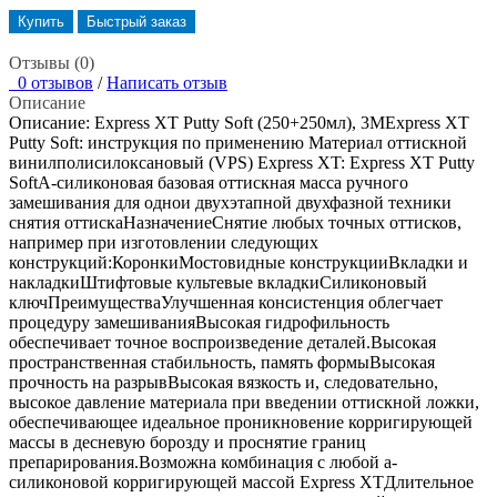
Купить
Быстрый заказ
Отзывы (0)
0 отзывов
/
Написать отзыв
Описание
Описание: Express XT Putty Soft (250+250мл), 3МExpress XT
Putty Soft: инструкция по применению Материал оттискной
винилполисилоксановый (VPS) Express XT: Express XT Putty
SoftА-силиконовая базовая оттискная масса ручного
замешивания для однои двухэтапной двухфазной техники
снятия оттискаНазначениеСнятие любых точных оттисков,
например при изготовлении следующих
конструкций:КоронкиМостовидные конструкцииВкладки и
накладкиШтифтовые культевые вкладкиСиликоновый
ключПреимуществаУлучшенная консистенция облегчает
процедуру замешиванияВысокая гидрофильность
обеспечивает точное воспроизведение деталей.Высокая
пространственная стабильность, память формыВысокая
прочность на разрывВысокая вязкость и, следовательно,
высокое давление материала при введении оттискной ложки,
обеспечивающее идеальное проникновение корригирующей
массы в десневую борозду и проснятие границ
препарирования.Возможна комбинация с любой а-
силиконовой корригирующей массой Express XTДлительное