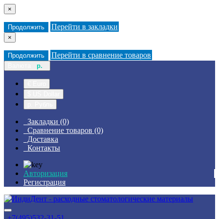
×
Перейти в закладки
Продолжить
×
Перейти в сравнение товаров
Продолжить
Валюта
р.
€ Euro
$ US Dollar
р. Рубль
Закладки (0)
Сравнение товаров (0)
Доставка
Контакты
Авторизация
Регистрация
+7(495)532-31-51