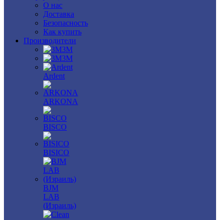
О нас
Доставка
Безопасность
Как купить
Производители
3M
3М
Ardent
ARKONA
BISCO
BISICO
BJM
LAB
(Израиль)