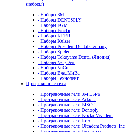
(наборы)
- Наборы 3М
- Наборы DENTSPLY
- Наборы FGM
- Наборы Ivoclar
- Наборы KERR
- Наборы Kulzer
- Наборы President Dental Germany
- Наборы Spident
- Наборы Tokuyama Dental (Япония)
- Наборы VeryDent
- Наборы VoCo
- Наборы ВладМиВа
- Наборы Технодент
Протравочные гели
- Протравочные гели 3М ESPE
- Протравочные гели Arkona
- Протравочные гели BISCO
- Протравочные гели Dentsply
- Протравочные гели Ivoclar Vivadent
- Протравочные гели Kerr
- Протравочные гели Ultradent Products, Inc
- Протравочные гели Владмива