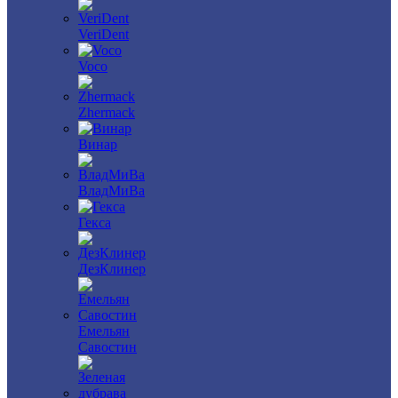
VeriDent
Voco
Zhermack
Винар
ВладМиВа
Гекса
ДезКлинер
Емельян
Савостин