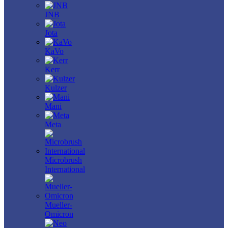
JNB
Jota
KaVo
Kerr
Kulzer
Mani
Meta
Microbrush
International
Mueller-
Omicron