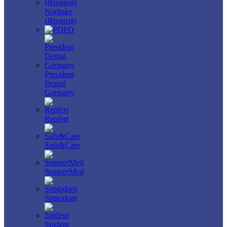
Noritake
(Япония)
PD
President
Dental
Germany
Renfert
Safe&Care
SemperMed
Septodont
Spident