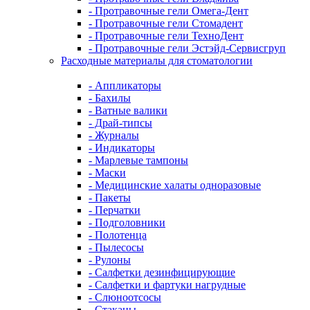
- Протравочные гели Омега-Дент
- Протравочные гели Стомадент
- Протравочные гели ТехноДент
- Протравочные гели Эстэйд-Сервисгруп
Расходные материалы для стоматологии
- Аппликаторы
- Бахилы
- Ватные валики
- Драй-типсы
- Журналы
- Индикаторы
- Марлевые тампоны
- Маски
- Медицинские халаты одноразовые
- Пакеты
- Перчатки
- Подголовники
- Полотенца
- Пылесосы
- Рулоны
- Салфетки дезинфицирующие
- Салфетки и фартуки нагрудные
- Слюноотсосы
- Стаканы