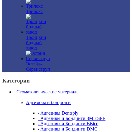
Трилокс
Троицкий
йодный
завод
Эстэйд-
Сервисгруп
Категории
Стоматологические материалы
Адгезивы и бондинги
- Адгезивы Dentsply
- Адгезивы и Бондинги 3M ESPE
- Адгезивы и Бондинги Bisico
- Адгезивы и Бондинги DMG