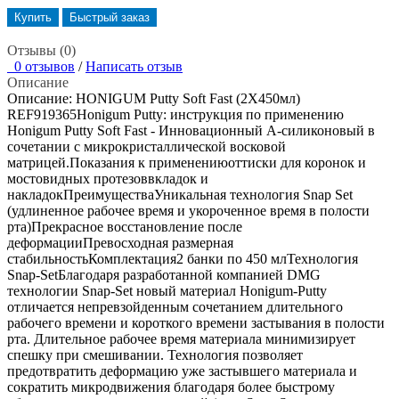
Купить
Быстрый заказ
Отзывы (0)
0 отзывов
/
Написать отзыв
Описание
Описание: HONIGUM Putty Soft Fast (2Х450мл)
REF919365Honigum Putty: инструкция по применению
Honigum Putty Soft Fast - Инновационный А-силиконовый в
сочетании с микрокристаллической восковой
матрицей.Показания к применениюоттиски для коронок и
мостовидных протезоввкладок и
накладокПреимуществаУникальная технология Snap Set
(удлиненное рабочее время и укороченное время в полости
рта)Прекрасное восстановление после
деформацииПревосходная размерная
стабильностьКомплектация2 банки по 450 млТехнология
Snap-SetБлагодаря разработанной компанией DMG
технологии Snap-Set новый материал Honigum-Putty
отличается непревзойденным сочетанием длительного
рабочего времени и короткого времени застывания в полости
рта. Длительное рабочее время материала минимизирует
спешку при смешивании. Технология позволяет
предотвратить деформацию уже застывшего материала и
сократить микродвижения благодаря более быстрому