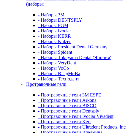
(наборы)
- Наборы 3М
- Наборы DENTSPLY
- Наборы FGM
- Наборы Ivoclar
- Наборы KERR
- Наборы Kulzer
- Наборы President Dental Germany
- Наборы Spident
- Наборы Tokuyama Dental (Япония)
- Наборы VeryDent
- Наборы VoCo
- Наборы ВладМиВа
- Наборы Технодент
Протравочные гели
- Протравочные гели 3М ESPE
- Протравочные гели Arkona
- Протравочные гели BISCO
- Протравочные гели Dentsply
- Протравочные гели Ivoclar Vivadent
- Протравочные гели Kerr
- Протравочные гели Ultradent Products, Inc
- Протравочные гели Владмива