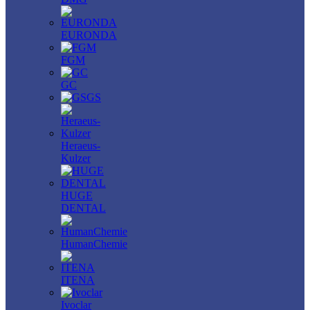
EURONDA
FGM
GC
GS
Heraeus-
Kulzer
HUGE
DENTAL
HumanChemie
ITENA
Ivoclar