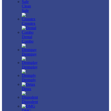
Clean
Safe
Crosstex
Dental
Combo
Dentspay
Dentsplay
Dentsply
Detax
Dispodent
DMG