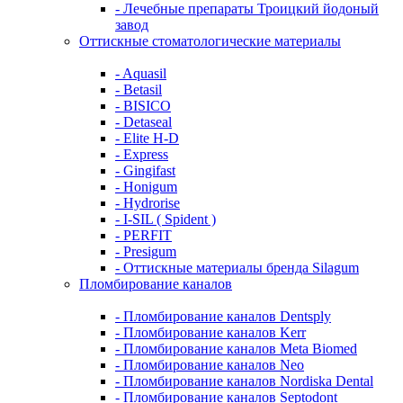
- Лечебные препараты Троицкий йодоный
завод
Оттискные стоматологические материалы
- Aquasil
- Betasil
- BISICO
- Detaseal
- Elite H-D
- Express
- Gingifast
- Honigum
- Hydrorise
- I-SIL ( Spident )
- PERFIT
- Presigum
- Оттискные материалы бренда Silagum
Пломбирование каналов
- Пломбирование каналов Dentsply
- Пломбирование каналов Kerr
- Пломбирование каналов Meta Biomed
- Пломбирование каналов Neo
- Пломбирование каналов Nordiska Dental
- Пломбирование каналов Septodont