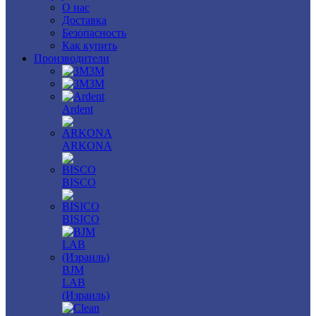
О нас
Доставка
Безопасность
Как купить
Производители
3M
3М
Ardent
ARKONA
BISCO
BISICO
BJM
LAB
(Израиль)