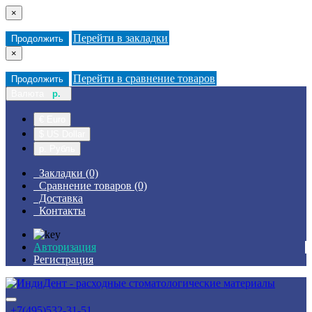
×
Перейти в закладки
Продолжить
×
Перейти в сравнение товаров
Продолжить
Валюта
р.
€ Euro
$ US Dollar
р. Рубль
Закладки (0)
Сравнение товаров (0)
Доставка
Контакты
Авторизация
Регистрация
+7(495)532-31-51