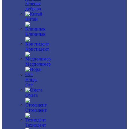
Зеленая
дубрава
Китай
Клинипак
Кристидент
Медполимер
Норд-
Ост
Омега
Стомадент
Технодент