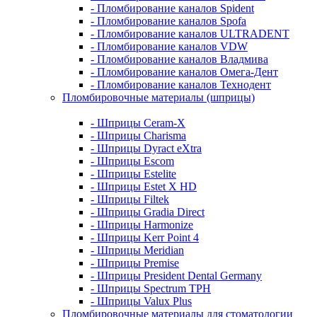
- Пломбирование каналов Spident
- Пломбирование каналов Spofa
- Пломбирование каналов ULTRADENT
- Пломбирование каналов VDW
- Пломбирование каналов Владмива
- Пломбирование каналов Омега-Дент
- Пломбирование каналов Технодент
Пломбировочные материалы (шприцы)
- Шприцы Ceram-X
- Шприцы Charisma
- Шприцы Dyract eXtra
- Шприцы Escom
- Шприцы Estelite
- Шприцы Estet X HD
- Шприцы Filtek
- Шприцы Gradia Direct
- Шприцы Harmonize
- Шприцы Kerr Point 4
- Шприцы Meridian
- Шприцы Premise
- Шприцы President Dental Germany
- Шприцы Spectrum TPH
- Шприцы Valux Plus
Пломбировочные материалы для стоматологии