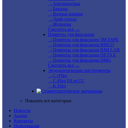
- Аппликаторы
- Бахилы
- Ватные валики
- Драй-типсы
- Журналы
Смотреть все →
Цементы для фиксации
- Цементы для фиксации 3M ESPE
- Цементы для фиксации BISCO
- Цементы для фиксации BJM LAB
- Цементы для фиксации DETAX
- Цементы для фиксации DMG
Смотреть все →
Эндодонтические инструменты
- C+Files
- C-Pilot FiLes CC
- K.Files
Показать все категории
Новости
Акции
Контакты
Информация