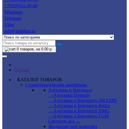
+7(926)111-50-40
Whatsapp
Telegram
Viber
info@indident.ru
0
товаров, на 0.00 р.
Главная
КАТАЛОГ ТОВАРОВ
Стоматологические материалы
Адгезивы и бондинги
- Адгезивы Dentsply
- Адгезивы и Бондинги 3M ESPE
- Адгезивы и Бондинги Bisico
- Адгезивы и Бондинги DMG
- Адгезивы и Бондинги FGM
Смотреть все →
Жидкотекучий композит