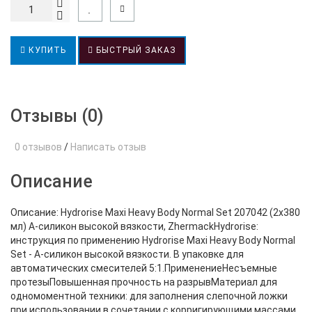
КУПИТЬ
БЫСТРЫЙ ЗАКАЗ
Отзывы (0)
0 отзывов
/
Написать отзыв
Описание
Описание: Hydrorise Maxi Heavy Body Normal Set 207042 (2х380
мл) А-силикон высокой вязкоcти, ZhermackHydrorise:
инструкция по применению Hydrorise Maxi Heavy Body Normal
Set - А-силикон высокой вязкости. В упаковке для
автоматических смесителей 5:1.ПрименениеНесъемные
протезыПовышенная прочность на разрывМатериал для
одномоментной техники: для заполнения слепочной ложки
при использовании в сочетании с корригирующими массами