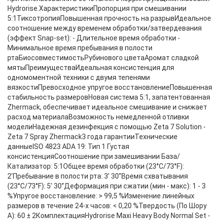
Hydrorise.ХарактеристикиПропорция при смешивании
5:1ТиксотропияПовышенная прочность на разрывИдеальное
соотношение между временем обработки/затвердевания
(эффект Snap-set): - Длительное время обработки -
Минимальное время пребывания в полости
ртаБиосовместимостьРубинового цветаАромат сладкой
мятыПреимуществаИдеальная консистенция для
одномоментной техники с двумя тепенями
вязкостиПревосходное упругое восстановлениеПовышенная
стабильность размеровНовая система 5:1, запатентованная
Zhermack, обеспечивает идеальное смешивание и снижает
расход материалаВозможность немедленной отливки
моделиНадежная дезинфекция с помощью Zeta 7 Solution -
Zeta 7 Spray Zhermack3 года гарантииТехнические
данныеISO 4823 ADA 19: Тип 1 Густая
консистенцияСоотношение при замешивании База/
Катализатор: 5:1Общее время обработки (23°C/73°F):
2’Пребывание в полости рта: 3’ 30’’Время схватывания
(23°C/73°F): 5’ 30’’Деформация при сжатии (мин - макс): 1 - 3
%Упругое восстановление: > 99,5 %Изменение линейных
размеров в течение 24-х часов: < 0,20 %Твердость (По Шору
А): 60 ± 2КомплектацияHydrorise Maxi Heavy Body Normal Set -