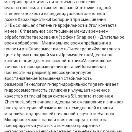
материал для съемных и несъемных протезов,
имплантологии, а также монофазной техники с одной
степенью вязкости на индивидуальной слепочной
ложке.ХарактеристикиПропорция при смешивании
5:1Высочайшая степень гидрофильности. Угол контакта
менее 10°Идеальное соотношение между временем
обработки/затвердевания (эффект Snap-set): - Длительное
время обработки - Минимальное время пребывания в
полости ртаБиосовместимостьТиксотропияФиолетового
цветаАромат сладкой мятыПреимуществаИдеальная
консистенция для монофазной техникиМаксимальная
точность в воспроизведении деталейПовышенная
прочность на разрывПревосходное упругое
восстановлениеПовышенная стабильность
размеровТехнология гипергидрофильности увеличивает
гидросовместимость силикона и улучшает конечное
качество оттискаНовая система 5:1, запатентованная
Zhermack, обеспечивает идеальное смешивание и снижает
расход материалаВозможность немедленной отливки
моделиБлагодаря своей начальной текучести Hydrorise
Monophase может наноситься непосредственно на
препарируемый участок с помощью прозрачных
интраоральных канюльНадежная дезинфекция с помощью