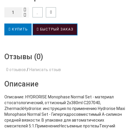
КУПИТЬ
БЫСТРЫЙ ЗАКАЗ
Отзывы (0)
0 отзывов
/
Написать отзыв
Описание
Описание: HYDRORISE Monophase Normal Set - материал
стосатологический, оттискный 2x380ml C207040,
ZhermackHydrorise: инструкция по применению Hydrorise Maxi
Monophase Normal Set - Гипергидросовместимый А-силикон
средней вязкости. В упаковке для автоматических
смесителей 5:1.ПрименениеНесъемные протезыТекучий