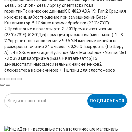
Zeta 7 Solution - Zeta 7 Spray Zhermack3 года
гарантииТехнические данныеISO 4823 ADA 19: Тип 2 Средняя
консистенцияСоотношение при замешивании База/
Катализатор: 5:1Общее время обработки (23°C/73°F):
2’Пребывание в полости рта: 3’ 30’’Время схватывания
(23°C/73°F): 5’ 30’’Деформация при сжатии (мин - макс): 1 - 3
%Упругое восстановление: > 99,5 %Изменение линейных
размеров в течение 24-х часов: < 0,20 %Твердость (По Шору
А): 54 ± 2КомплектацияHydrorise Maxi Monophase - Normal Set
- 2 x 380 мл картриджа (База + Катализатор)15
динамостатичных смесительных наконечников2
блокиратора наконечников + 1 шприц для эластомеров
ПОДПИСАТЬСЯ
Нажимая на кнопку «Подписаться», я даю cогласие на
обработку персональных данных.