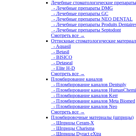
Лечебные стоматологические препарат
- Лечебные препараты DMG
- Лечебные препараты GC
- Лечебные препараты NEO DENTAL
- Лечебные препараты Produits Dentaire
- Лечебные препараты Septodont
Смотреть все →
Оттискные стоматологические материа
- Aquasil
- Betasil
- BISICO
- Detaseal
- Elite H-D
Смотреть все →
Пломбирование каналов
- Пломбирование каналов Dentsply
- Пломбирование каналов HumanChemi
- Пломбирование каналов Kerr
- Пломбирование каналов Meta Biomed
- Пломбирование каналов Neo
Смотреть все →
Пломбировочные материалы (шприцы)
- Шприцы Ceram-X
- Шприцы Charisma
- Шприцы Dyract eXtra