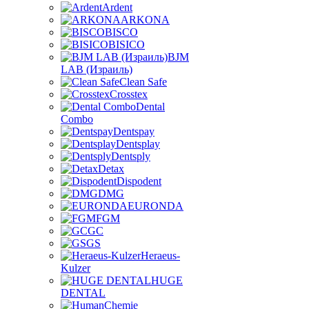
Ardent
ARKONA
BISCO
BISICO
BJM
LAB (Израиль)
Clean Safe
Crosstex
Dental
Combo
Dentspay
Dentsplay
Dentsply
Detax
Dispodent
DMG
EURONDA
FGM
GC
GS
Heraeus-
Kulzer
HUGE
DENTAL