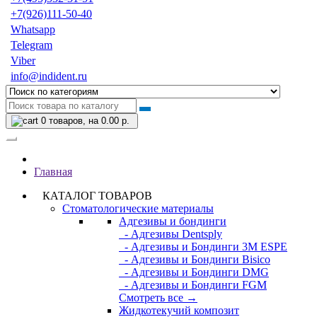
+7(926)111-50-40
Whatsapp
Telegram
Viber
info@indident.ru
0
товаров, на 0.00 р.
Главная
КАТАЛОГ ТОВАРОВ
Стоматологические материалы
Адгезивы и бондинги
- Адгезивы Dentsply
- Адгезивы и Бондинги 3M ESPE
- Адгезивы и Бондинги Bisico
- Адгезивы и Бондинги DMG
- Адгезивы и Бондинги FGM
Смотреть все →
Жидкотекучий композит