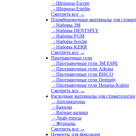
- Шприцы Escom
- Шприцы Estelite
Смотреть все →
Пломбировочные материалы для стомат
- Наборы 3М
- Наборы DENTSPLY
- Наборы FGM
- Наборы Ivoclar
- Наборы KERR
Смотреть все →
Протравочные гели
- Протравочные гели 3М ESPE
- Протравочные гели Arkona
- Протравочные гели BISCO
- Протравочные гели Dentsply
- Протравочные гели Heraeus-Kulzer
Смотреть все →
Расходные материалы для стоматологии
- Аппликаторы
- Бахилы
- Ватные валики
- Драй-типсы
- Журналы
Смотреть все →
Цементы для фиксации