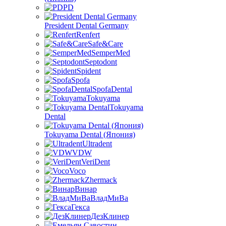
PD
President Dental Germany
Renfert
Safe&Care
SemperMed
Septodont
Spident
Spofa
SpofaDental
Tokuyama
Tokuyama
Dental
Tokuyama Dental (Япония)
Ultradent
VDW
VeriDent
Voco
Zhermack
Винар
ВладМиВа
Гекса
ДезКлинер