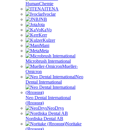
HumanChemie
ITENA
Ivoclar
JNB
Jota
KaVo
Kerr
Kulzer
Mani
Meta
Microbrush International
Mueller-
Omicron
Neo
Dental International
Neo Dental International
(Япония)
NeoDrys
Nordiska Dental AB
Noritake
(Япония)