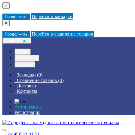
×
Перейти в закладки
Продолжить
×
Перейти в сравнение товаров
Продолжить
Валюта
р.
€ Euro
$ US Dollar
р. Рубль
Закладки (0)
Сравнение товаров (0)
Доставка
Контакты
Авторизация
Регистрация
+7(495)532-31-51