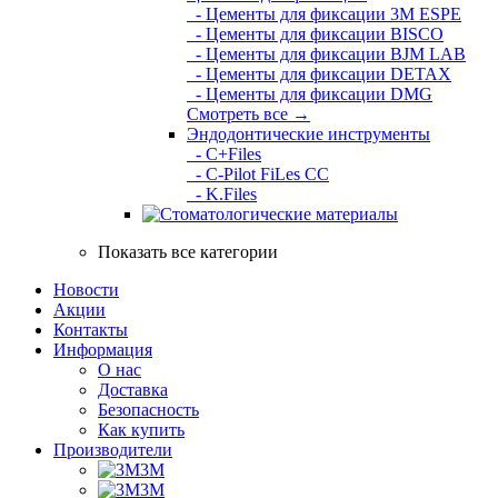
- Цементы для фиксации 3M ESPE
- Цементы для фиксации BISCO
- Цементы для фиксации BJM LAB
- Цементы для фиксации DETAX
- Цементы для фиксации DMG
Смотреть все →
Эндодонтические инструменты
- C+Files
- C-Pilot FiLes CC
- K.Files
Показать все категории
Новости
Акции
Контакты
Информация
О нас
Доставка
Безопасность
Как купить
Производители
3M
3М