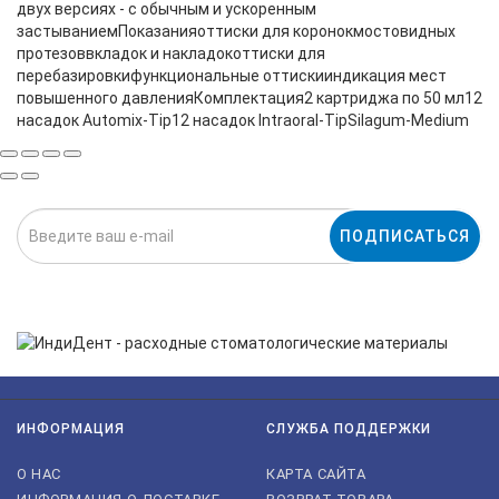
двух версиях - с обычным и ускоренным
застываниемПоказанияоттиски для коронокмостовидных
протезоввкладок и накладокоттиски для
перебазировкифункциональные оттискииндикация мест
повышенного давленияКомплектация2 картриджа по 50 мл12
насадок Automix-Tip12 насадок Intraoral-TipSilagum-Medium
ПОДПИСАТЬСЯ
Нажимая на кнопку «Подписаться», я даю cогласие на
обработку персональных данных.
ИНФОРМАЦИЯ
СЛУЖБА ПОДДЕРЖКИ
О НАС
КАРТА САЙТА