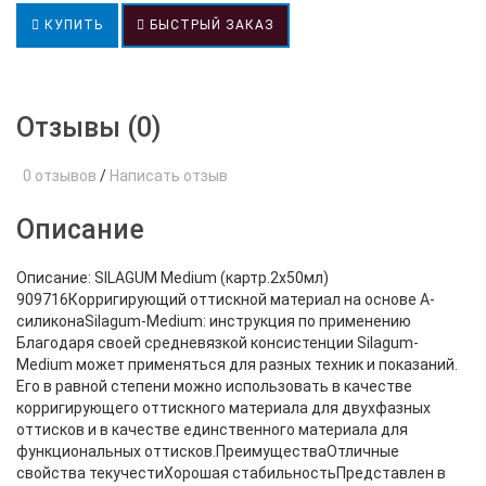
КУПИТЬ
БЫСТРЫЙ ЗАКАЗ
Отзывы (0)
0 отзывов
/
Написать отзыв
Описание
Описание: SILAGUM Medium (картр.2х50мл)
909716Корригирующий оттискной материал на основе А-
силиконаSilagum-Medium: инструкция по применению
Благодаря своей средневязкой консистенции Silagum-
Medium может применяться для разных техник и показаний.
Его в равной степени можно использовать в качестве
корригирующего оттискного материала для двухфазных
оттисков и в качестве единственного материала для
функциональных оттисков.ПреимуществаОтличные
свойства текучестиХорошая стабильностьПредставлен в