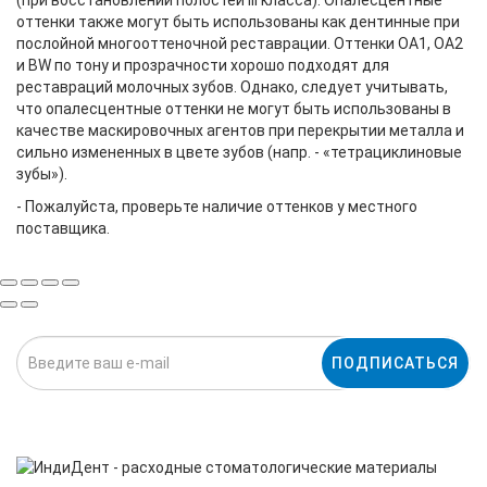
(при восстановлении полостей III класса). Опалесцентные
оттенки также могут быть использованы как дентинные при
послойной многооттеночной реставрации. Оттенки ОА1, ОА2
и BW по тону и прозрачности хорошо подходят для
реставраций молочных зубов. Однако, следует учитывать,
что опалесцентные оттенки не могут быть использованы в
качестве маскировочных агентов при перекрытии металла и
сильно измененных в цвете зубов (напр. - «тетрациклиновые
зубы»).
- Пожалуйста, проверьте наличие оттенков у местного
поставщика.
ПОДПИСАТЬСЯ
Нажимая на кнопку «Подписаться», я даю cогласие на
обработку персональных данных.