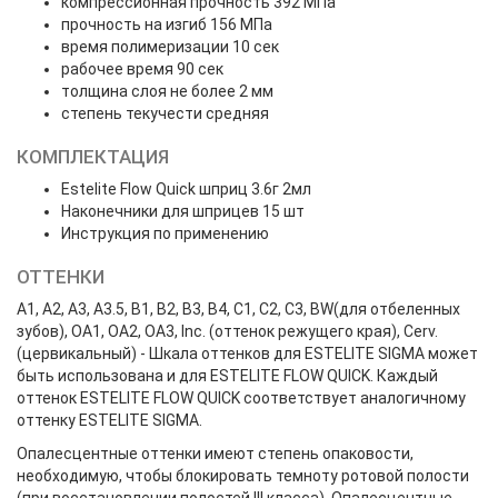
компрессионная прочность 392 МПа
прочность на изгиб 156 МПа
время полимеризации 10 сек
рабочее время 90 сек
толщина слоя не более 2 мм
степень текучести средняя
КОМПЛЕКТАЦИЯ
Estelite Flow Quick шприц 3.6г 2мл
Наконечники для шприцев 15 шт
Инструкция по применению
ОТТЕНКИ
А1, А2, А3, А3.5, В1, В2, В3, В4, С1, С2, С3, BW(для отбеленных
зубов), ОА1, ОА2, ОА3, Inc. (оттенок режущего края), Cerv.
(цервикальный) - Шкала оттенков для ESTELITE SIGMA может
быть использована и для ESTELITE FLOW QUICK. Каждый
оттенок ESTELITE FLOW QUICK соответствует аналогичному
оттенку ESTELITE SIGMA.
Опалесцентные оттенки имеют степень опаковости,
необходимую, чтобы блокировать темноту ротовой полости