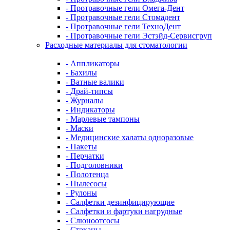
- Протравочные гели Омега-Дент
- Протравочные гели Стомадент
- Протравочные гели ТехноДент
- Протравочные гели Эстэйд-Сервисгруп
Расходные материалы для стоматологии
- Аппликаторы
- Бахилы
- Ватные валики
- Драй-типсы
- Журналы
- Индикаторы
- Марлевые тампоны
- Маски
- Медицинские халаты одноразовые
- Пакеты
- Перчатки
- Подголовники
- Полотенца
- Пылесосы
- Рулоны
- Салфетки дезинфицирующие
- Салфетки и фартуки нагрудные
- Слюноотсосы
- Стаканы