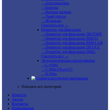
- Аппликаторы
- Бахилы
- Ватные валики
- Драй-типсы
- Журналы
Смотреть все →
Цементы для фиксации
- Цементы для фиксации 3M ESPE
- Цементы для фиксации BISCO
- Цементы для фиксации BJM LAB
- Цементы для фиксации DETAX
- Цементы для фиксации DMG
Смотреть все →
Эндодонтические инструменты
- C+Files
- C-Pilot FiLes CC
- K.Files
Показать все категории
Новости
Акции
Контакты
Информация