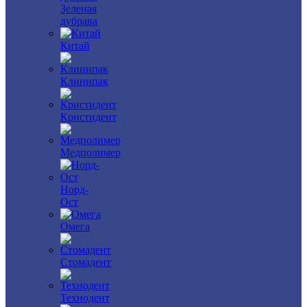
Зеленая
дубрава
Китай
Клинипак
Кристидент
Медполимер
Норд-
Ост
Омега
Стомадент
Технодент