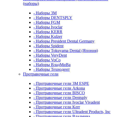
(наборы)
- Наборы 3М
- Наборы DENTSPLY
- Наборы FGM
- Наборы Ivoclar
- Наборы KERR
- Наборы Kulzer
- Наборы President Dental Germany
- Наборы Spident
- Наборы Tokuyama Dental (Япония)
- Наборы VeryDent
- Наборы VoCo
- Наборы ВладМиВа
- Наборы Технодент
Протравочные гели
- Протравочные гели 3М ESPE
- Протравочные гели Arkona
- Протравочные гели BISCO
- Протравочные гели Dentsply
- Протравочные гели Ivoclar Vivadent
- Протравочные гели Kerr
- Протравочные гели Ultradent Products, Inc
- Протравочные гели Владмива