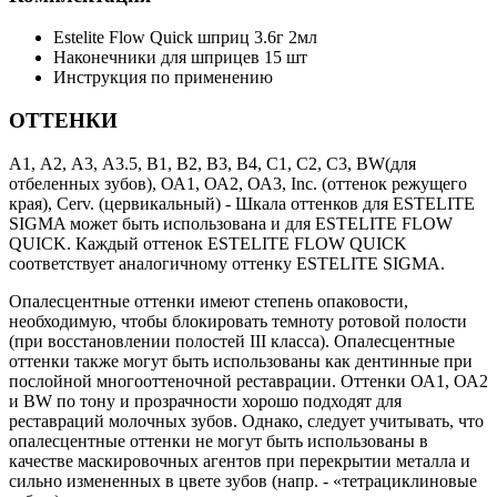
Estelite Flow Quick шприц 3.6г 2мл
Наконечники для шприцев 15 шт
Инструкция по применению
ОТТЕНКИ
А1, А2, А3, А3.5, В1, В2, В3, В4, С1, С2, С3, BW(для
отбеленных зубов), ОА1, ОА2, ОА3, Inc. (оттенок режущего
края), Cerv. (цервикальный) - Шкала оттенков для ESTELITE
SIGMA может быть использована и для ESTELITE FLOW
QUICK. Каждый оттенок ESTELITE FLOW QUICK
соответствует аналогичному оттенку ESTELITE SIGMA.
Опалесцентные оттенки имеют степень опаковости,
необходимую, чтобы блокировать темноту ротовой полости
(при восстановлении полостей III класса). Опалесцентные
оттенки также могут быть использованы как дентинные при
послойной многооттеночной реставрации. Оттенки ОА1, ОА2
и BW по тону и прозрачности хорошо подходят для
реставраций молочных зубов. Однако, следует учитывать, что
опалесцентные оттенки не могут быть использованы в
качестве маскировочных агентов при перекрытии металла и
сильно измененных в цвете зубов (напр. - «тетрациклиновые