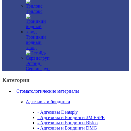
Трилокс
Троицкий
йодный
завод
Эстэйд-
Сервисгруп
Категории
Стоматологические материалы
Адгезивы и бондинги
- Адгезивы Dentsply
- Адгезивы и Бондинги 3M ESPE
- Адгезивы и Бондинги Bisico
- Адгезивы и Бондинги DMG