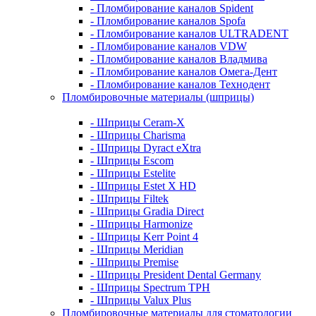
- Пломбирование каналов Spident
- Пломбирование каналов Spofa
- Пломбирование каналов ULTRADENT
- Пломбирование каналов VDW
- Пломбирование каналов Владмива
- Пломбирование каналов Омега-Дент
- Пломбирование каналов Технодент
Пломбировочные материалы (шприцы)
- Шприцы Ceram-X
- Шприцы Charisma
- Шприцы Dyract eXtra
- Шприцы Escom
- Шприцы Estelite
- Шприцы Estet X HD
- Шприцы Filtek
- Шприцы Gradia Direct
- Шприцы Harmonize
- Шприцы Kerr Point 4
- Шприцы Meridian
- Шприцы Premise
- Шприцы President Dental Germany
- Шприцы Spectrum TPH
- Шприцы Valux Plus
Пломбировочные материалы для стоматологии