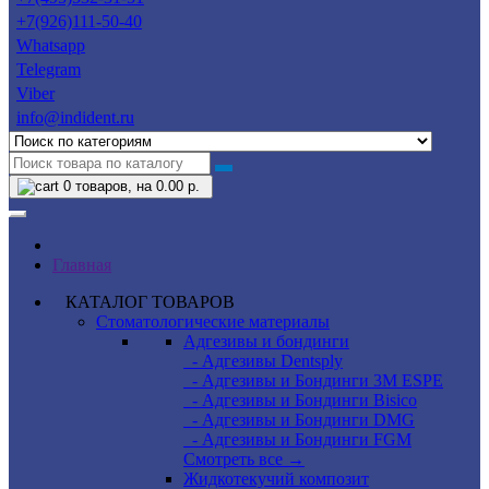
+7(926)111-50-40
Whatsapp
Telegram
Viber
info@indident.ru
0
товаров, на 0.00 р.
Главная
КАТАЛОГ ТОВАРОВ
Стоматологические материалы
Адгезивы и бондинги
- Адгезивы Dentsply
- Адгезивы и Бондинги 3M ESPE
- Адгезивы и Бондинги Bisico
- Адгезивы и Бондинги DMG
- Адгезивы и Бондинги FGM
Смотреть все →
Жидкотекучий композит