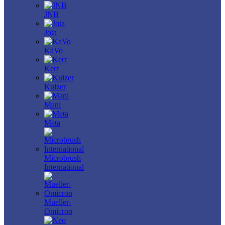
JNB
Jota
KaVo
Kerr
Kulzer
Mani
Meta
Microbrush
International
Mueller-
Omicron