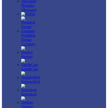
Noritake
(Япония)
PD
President
Dental
Germany
Renfert
Safe&Care
SemperMed
Septodont
Spident