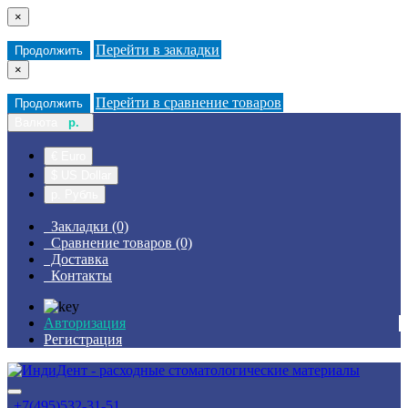
×
Перейти в закладки
Продолжить
×
Перейти в сравнение товаров
Продолжить
Валюта
р.
€ Euro
$ US Dollar
р. Рубль
Закладки (0)
Сравнение товаров (0)
Доставка
Контакты
Авторизация
Регистрация
+7(495)532-31-51