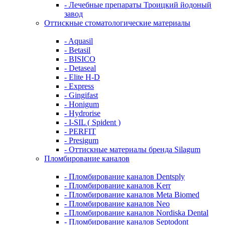
- Лечебные препараты Троицкий йодоный
завод
Оттискные стоматологические материалы
- Aquasil
- Betasil
- BISICO
- Detaseal
- Elite H-D
- Express
- Gingifast
- Honigum
- Hydrorise
- I-SIL ( Spident )
- PERFIT
- Presigum
- Оттискные материалы бренда Silagum
Пломбирование каналов
- Пломбирование каналов Dentsply
- Пломбирование каналов Kerr
- Пломбирование каналов Meta Biomed
- Пломбирование каналов Neo
- Пломбирование каналов Nordiska Dental
- Пломбирование каналов Septodont