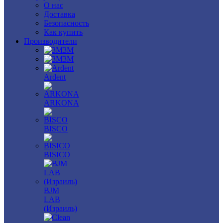
О нас
Доставка
Безопасность
Как купить
Производители
3M
3М
Ardent
ARKONA
BISCO
BISICO
BJM
LAB
(Израиль)