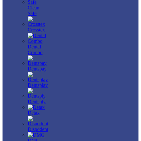
Clean
Safe
Crosstex
Dental
Combo
Dentspay
Dentsplay
Dentsply
Detax
Dispodent
DMG