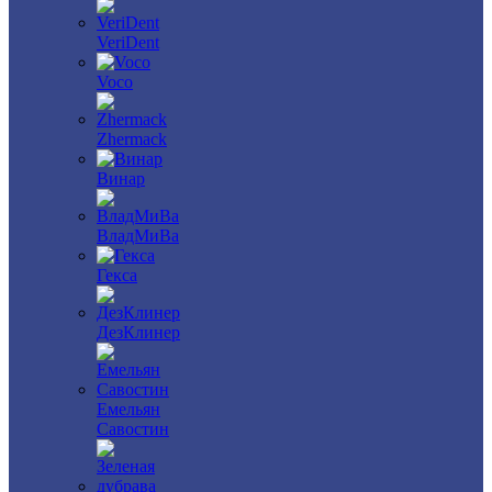
VeriDent
Voco
Zhermack
Винар
ВладМиВа
Гекса
ДезКлинер
Емельян
Савостин