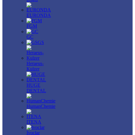
EURONDA
FGM
GC
GS
Heraeus-
Kulzer
HUGE
DENTAL
HumanChemie
ITENA
Ivoclar