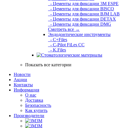
- Цементы для фиксации 3M ESPE
- Цементы для фиксации BISCO
- Цементы для фиксации BJM LAB
- Цементы для фиксации DETAX
- Цементы для фиксации DMG
Смотреть все →
Эндодонтические инструменты
- C+Files
- C-Pilot FiLes CC
- K.Files
Показать все категории
Новости
Акции
Контакты
Информация
О нас
Доставка
Безопасность
Как купить
Производители
3M
3М