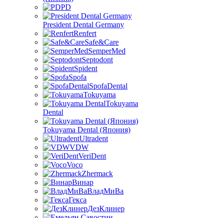
PD
President Dental Germany
Renfert
Safe&Care
SemperMed
Septodont
Spident
Spofa
SpofaDental
Tokuyama
Tokuyama
Dental
Tokuyama Dental (Япония)
Ultradent
VDW
VeriDent
Voco
Zhermack
Винар
ВладМиВа
Гекса
ДезКлинер