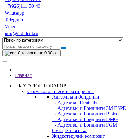
+7(926)111-50-40
Whatsapp
Telegram
Viber
info@indident.ru
0
товаров, на 0.00 р.
Главная
КАТАЛОГ ТОВАРОВ
Стоматологические материалы
Адгезивы и бондинги
- Адгезивы Dentsply
- Адгезивы и Бондинги 3M ESPE
- Адгезивы и Бондинги Bisico
- Адгезивы и Бондинги DMG
- Адгезивы и Бондинги FGM
Смотреть все →
Жидкотекучий композит