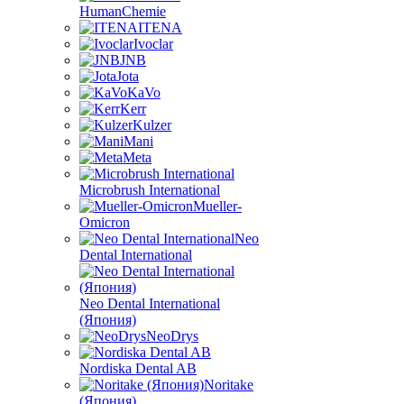
HumanChemie
ITENA
Ivoclar
JNB
Jota
KaVo
Kerr
Kulzer
Mani
Meta
Microbrush International
Mueller-
Omicron
Neo
Dental International
Neo Dental International
(Япония)
NeoDrys
Nordiska Dental AB
Noritake
(Япония)