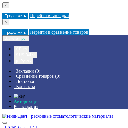
×
Перейти в закладки
Продолжить
×
Перейти в сравнение товаров
Продолжить
Валюта
р.
€ Euro
$ US Dollar
р. Рубль
Закладки (0)
Сравнение товаров (0)
Доставка
Контакты
Авторизация
Регистрация
+7(495)532-31-51