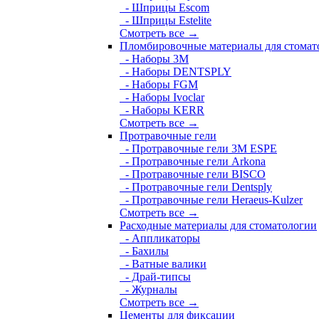
- Шприцы Escom
- Шприцы Estelite
Смотреть все →
Пломбировочные материалы для стомат
- Наборы 3М
- Наборы DENTSPLY
- Наборы FGM
- Наборы Ivoclar
- Наборы KERR
Смотреть все →
Протравочные гели
- Протравочные гели 3М ESPE
- Протравочные гели Arkona
- Протравочные гели BISCO
- Протравочные гели Dentsply
- Протравочные гели Heraeus-Kulzer
Смотреть все →
Расходные материалы для стоматологии
- Аппликаторы
- Бахилы
- Ватные валики
- Драй-типсы
- Журналы
Смотреть все →
Цементы для фиксации