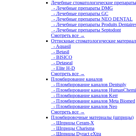
Лечебные стоматологические препарат
- Лечебные препараты DMG
- Лечебные препараты GC
- Лечебные препараты NEO DENTAL
- Лечебные препараты Produits Dentaire
- Лечебные препараты Septodont
Смотреть все →
Оттискные стоматологические материа
- Aquasil
- Betasil
- BISICO
- Detaseal
- Elite H-D
Смотреть все →
Пломбирование каналов
- Пломбирование каналов Dentsply
- Пломбирование каналов HumanChemi
- Пломбирование каналов Kerr
- Пломбирование каналов Meta Biomed
- Пломбирование каналов Neo
Смотреть все →
Пломбировочные материалы (шприцы)
- Шприцы Ceram-X
- Шприцы Charisma
- Шприцы Dyract eXtra