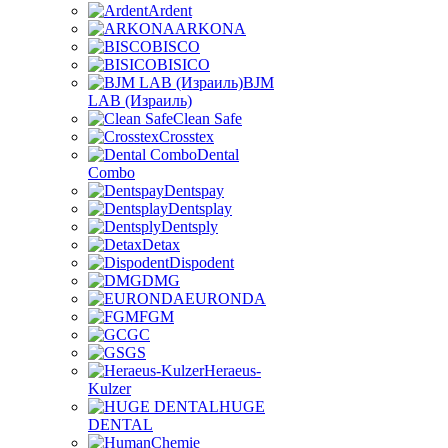
Ardent
ARKONA
BISCO
BISICO
BJM
LAB (Израиль)
Clean Safe
Crosstex
Dental
Combo
Dentspay
Dentsplay
Dentsply
Detax
Dispodent
DMG
EURONDA
FGM
GC
GS
Heraeus-
Kulzer
HUGE
DENTAL