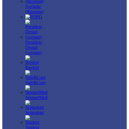
Noritake
(Япония)
PD
President
Dental
Germany
Renfert
Safe&Care
SemperMed
Septodont
Spident