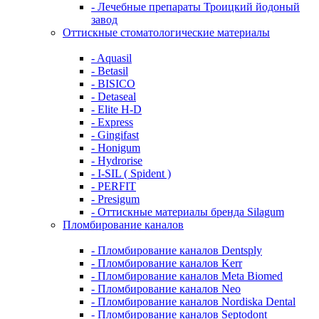
- Лечебные препараты Троицкий йодоный
завод
Оттискные стоматологические материалы
- Aquasil
- Betasil
- BISICO
- Detaseal
- Elite H-D
- Express
- Gingifast
- Honigum
- Hydrorise
- I-SIL ( Spident )
- PERFIT
- Presigum
- Оттискные материалы бренда Silagum
Пломбирование каналов
- Пломбирование каналов Dentsply
- Пломбирование каналов Kerr
- Пломбирование каналов Meta Biomed
- Пломбирование каналов Neo
- Пломбирование каналов Nordiska Dental
- Пломбирование каналов Septodont