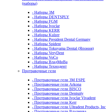
(наборы)
- Наборы 3М
- Наборы DENTSPLY
- Наборы FGM
- Наборы Ivoclar
- Наборы KERR
- Наборы Kulzer
- Наборы President Dental Germany
- Наборы Spident
- Наборы Tokuyama Dental (Япония)
- Наборы VeryDent
- Наборы VoCo
- Наборы ВладМиВа
- Наборы Технодент
Протравочные гели
- Протравочные гели 3М ESPE
- Протравочные гели Arkona
- Протравочные гели BISCO
- Протравочные гели Dentsply
- Протравочные гели Ivoclar Vivadent
- Протравочные гели Kerr
- Протравочные гели Ultradent Products, Inc
- Протравочные гели Владмива