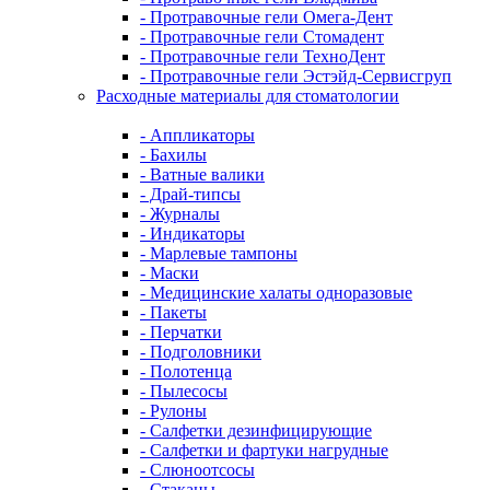
- Протравочные гели Омега-Дент
- Протравочные гели Стомадент
- Протравочные гели ТехноДент
- Протравочные гели Эстэйд-Сервисгруп
Расходные материалы для стоматологии
- Аппликаторы
- Бахилы
- Ватные валики
- Драй-типсы
- Журналы
- Индикаторы
- Марлевые тампоны
- Маски
- Медицинские халаты одноразовые
- Пакеты
- Перчатки
- Подголовники
- Полотенца
- Пылесосы
- Рулоны
- Салфетки дезинфицирующие
- Салфетки и фартуки нагрудные
- Слюноотсосы
- Стаканы