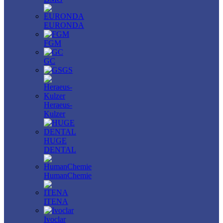
EURONDA
FGM
GC
GS
Heraeus-
Kulzer
HUGE
DENTAL
HumanChemie
ITENA
Ivoclar