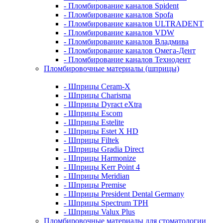
- Пломбирование каналов Spident
- Пломбирование каналов Spofa
- Пломбирование каналов ULTRADENT
- Пломбирование каналов VDW
- Пломбирование каналов Владмива
- Пломбирование каналов Омега-Дент
- Пломбирование каналов Технодент
Пломбировочные материалы (шприцы)
- Шприцы Ceram-X
- Шприцы Charisma
- Шприцы Dyract eXtra
- Шприцы Escom
- Шприцы Estelite
- Шприцы Estet X HD
- Шприцы Filtek
- Шприцы Gradia Direct
- Шприцы Harmonize
- Шприцы Kerr Point 4
- Шприцы Meridian
- Шприцы Premise
- Шприцы President Dental Germany
- Шприцы Spectrum TPH
- Шприцы Valux Plus
Пломбировочные материалы для стоматологии