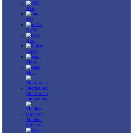
JNB
Jota
KaVo
Kerr
Kulzer
Mani
Meta
Microbrush
International
Mueller-
Omicron