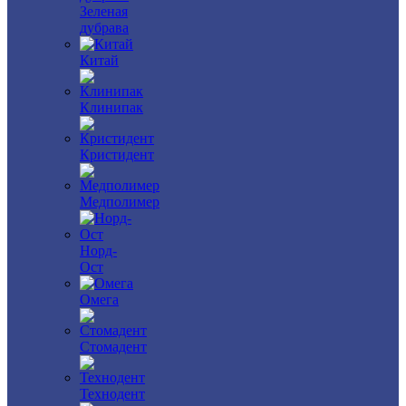
Зеленая
дубрава
Китай
Клинипак
Кристидент
Медполимер
Норд-
Ост
Омега
Стомадент
Технодент