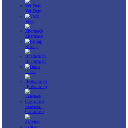
VeriDent
Voco
Zhermack
Винар
ВладМиВа
Гекса
ДезКлинер
Емельян
Савостин