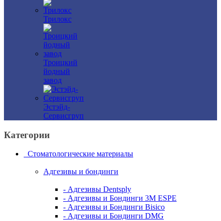
Трилокс
Троицкий
йодный
завод
Эстэйд-
Сервисгруп
Категории
Стоматологические материалы
Адгезивы и бондинги
- Адгезивы Dentsply
- Адгезивы и Бондинги 3M ESPE
- Адгезивы и Бондинги Bisico
- Адгезивы и Бондинги DMG