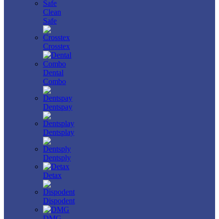
Clean
Safe
Crosstex
Dental
Combo
Dentspay
Dentsplay
Dentsply
Detax
Dispodent
DMG