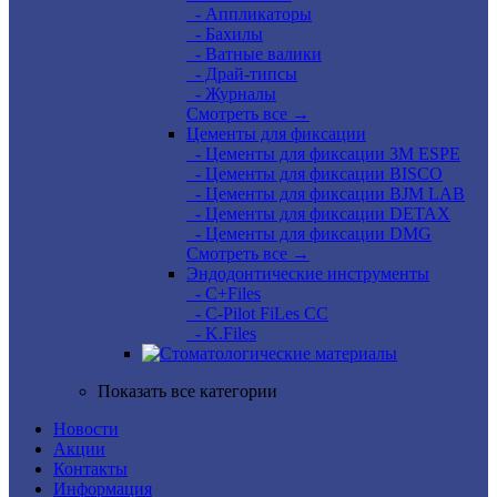
- Аппликаторы
- Бахилы
- Ватные валики
- Драй-типсы
- Журналы
Смотреть все →
Цементы для фиксации
- Цементы для фиксации 3M ESPE
- Цементы для фиксации BISCO
- Цементы для фиксации BJM LAB
- Цементы для фиксации DETAX
- Цементы для фиксации DMG
Смотреть все →
Эндодонтические инструменты
- C+Files
- C-Pilot FiLes CC
- K.Files
Показать все категории
Новости
Акции
Контакты
Информация