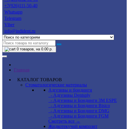
+7(926)111-50-40
Whatsapp
Telegram
Viber
info@indident.ru
0
товаров, на 0.00 р.
Главная
КАТАЛОГ ТОВАРОВ
Стоматологические материалы
Адгезивы и бондинги
- Адгезивы Dentsply
- Адгезивы и Бондинги 3M ESPE
- Адгезивы и Бондинги Bisico
- Адгезивы и Бондинги DMG
- Адгезивы и Бондинги FGM
Смотреть все →
Жидкотекучий композит