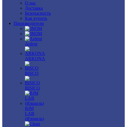
О нас
Доставка
Безопасность
Как купить
Производители
3M
3М
Ardent
ARKONA
BISCO
BISICO
BJM
LAB
(Израиль)