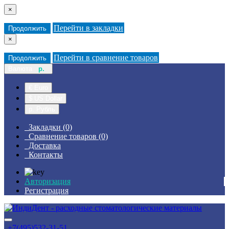
×
Перейти в закладки
Продолжить
×
Перейти в сравнение товаров
Продолжить
Валюта
р.
€ Euro
$ US Dollar
р. Рубль
Закладки (0)
Сравнение товаров (0)
Доставка
Контакты
Авторизация
Регистрация
+7(495)532-31-51