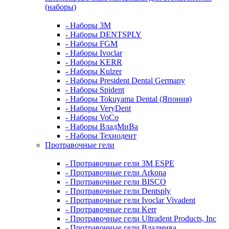
(наборы)
- Наборы 3М
- Наборы DENTSPLY
- Наборы FGM
- Наборы Ivoclar
- Наборы KERR
- Наборы Kulzer
- Наборы President Dental Germany
- Наборы Spident
- Наборы Tokuyama Dental (Япония)
- Наборы VeryDent
- Наборы VoCo
- Наборы ВладМиВа
- Наборы Технодент
Протравочные гели
- Протравочные гели 3М ESPE
- Протравочные гели Arkona
- Протравочные гели BISCO
- Протравочные гели Dentsply
- Протравочные гели Ivoclar Vivadent
- Протравочные гели Kerr
- Протравочные гели Ultradent Products, Inc
- Протравочные гели Владмива