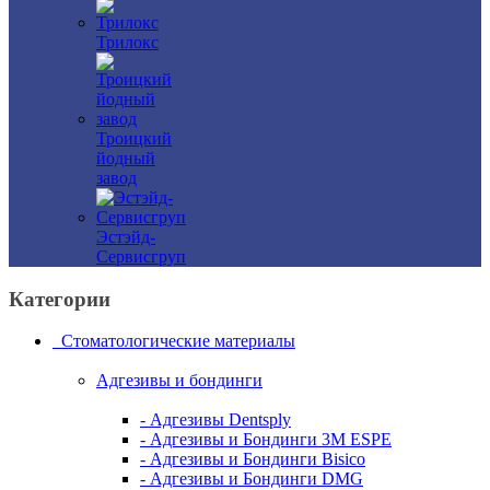
Трилокс
Троицкий
йодный
завод
Эстэйд-
Сервисгруп
Категории
Стоматологические материалы
Адгезивы и бондинги
- Адгезивы Dentsply
- Адгезивы и Бондинги 3M ESPE
- Адгезивы и Бондинги Bisico
- Адгезивы и Бондинги DMG