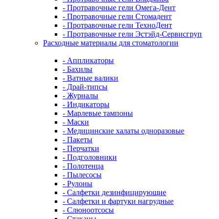
- Протравочные гели Омега-Дент
- Протравочные гели Стомадент
- Протравочные гели ТехноДент
- Протравочные гели Эстэйд-Сервисгруп
Расходные материалы для стоматологии
- Аппликаторы
- Бахилы
- Ватные валики
- Драй-типсы
- Журналы
- Индикаторы
- Марлевые тампоны
- Маски
- Медицинские халаты одноразовые
- Пакеты
- Перчатки
- Подголовники
- Полотенца
- Пылесосы
- Рулоны
- Салфетки дезинфицирующие
- Салфетки и фартуки нагрудные
- Слюноотсосы
- Стаканы