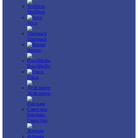
VeriDent
Voco
Zhermack
Винар
ВладМиВа
Гекса
ДезКлинер
Емельян
Савостин