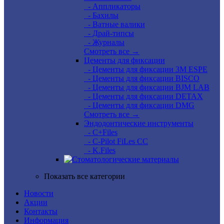
- Аппликаторы
- Бахилы
- Ватные валики
- Драй-типсы
- Журналы
Смотреть все →
Цементы для фиксации
- Цементы для фиксации 3M ESPE
- Цементы для фиксации BISCO
- Цементы для фиксации BJM LAB
- Цементы для фиксации DETAX
- Цементы для фиксации DMG
Смотреть все →
Эндодонтические инструменты
- C+Files
- C-Pilot FiLes CC
- K.Files
Показать все категории
Новости
Акции
Контакты
Информация