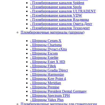
- Пломбирование каналов Spident
- Пломбирование каналов Spofa
- Пломбирование каналов ULTRADENT
- Пломбирование каналов VDW
- Пломбирование каналов Владмива
- Пломбирование каналов Омега-Дент
- Пломбирование каналов Технодент
Пломбировочные материалы (шприцы)
- Шприцы Ceram-X
- Шприцы Charisma
- Шприцы Dyract eXtra
- Шприцы Escom
- Шприцы Estelite
- Шприцы Estet X HD
- Шприцы Filtek
- Шприцы Gradia Direct
- Шприцы Harmonize
- Шприцы Kerr Point 4
- Шприцы Meridian
- Шприцы Premise
- Шприцы President Dental Germany
- Шприцы Spectrum TPH
- Шприцы Valux Plus
Пломбировочные материалы для стоматологии