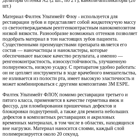
Дозаторы оттенка А2 (2 шт., по 2 г), канюли-аппликаторы (20
шт.)
Материал Филтек Ультимейт Флоу - используется для
реставрации зубов и представляет собой жидкотекучую массу
со светоотверждаемым рентгенконтрастным нанокомпозитом
низкой вязкости. Разнообразие возможных оттенков позволяет
подобрать материал в тон настоящих зубов пациента.
Существенными преимуществами препарата является его
состав — наночастицы и нанокластеры, которые
обеспечивают высокое качество результата, а именно —
ренгеноконтрастность, износоустойчивость, улучшенную
полируемость, низкую усадку. С препаратом удобно работать:
он не цепляет инструменты в ходе врачебного вмешательства,
не изливается из полости рта, имеет высокую эластичность и
может комбинироваться с другими композитами 3M ESPE.
Филтек Ультимейт ФЛОУ, помимо реставрации третьего и
пятого класса, применяется в качестве герметика ямок и
фиссур, для пломбирования пришеечных дефектов и
блокировки поднутрений, а также для ремонта небольших
дефектов в композитных реставрациях и акриловых
временных материалах, в том числе в областях, находящихся
вне нагрузки. Материал наносится слоями, каждый слой
полимеризируется около 20 секунд.