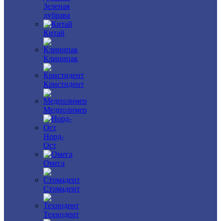
Зеленая
дубрава
Китай
Клинипак
Кристидент
Медполимер
Норд-
Ост
Омега
Стомадент
Технодент