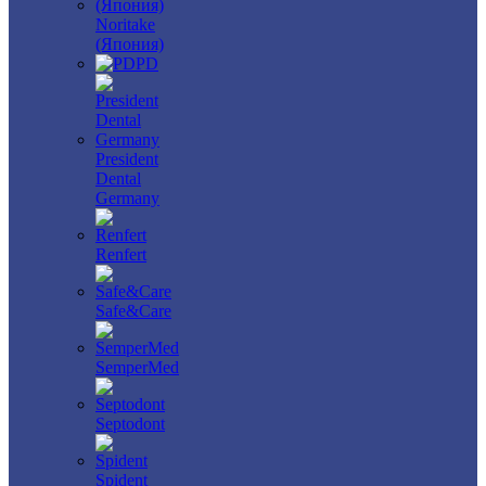
Noritake
(Япония)
PD
President
Dental
Germany
Renfert
Safe&Care
SemperMed
Septodont
Spident