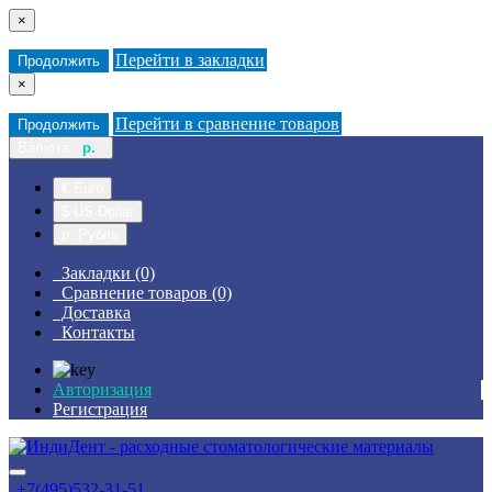
×
Перейти в закладки
Продолжить
×
Перейти в сравнение товаров
Продолжить
Валюта
р.
€ Euro
$ US Dollar
р. Рубль
Закладки (0)
Сравнение товаров (0)
Доставка
Контакты
Авторизация
Регистрация
+7(495)532-31-51