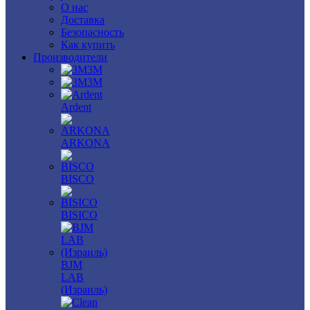
О нас
Доставка
Безопасность
Как купить
Производители
3M
3М
Ardent
ARKONA
BISCO
BISICO
BJM
LAB
(Израиль)