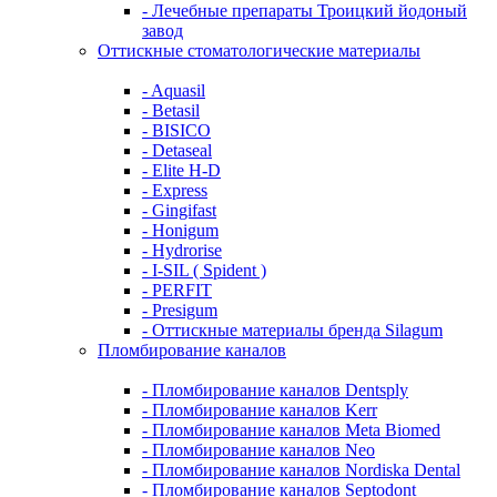
- Лечебные препараты Троицкий йодоный
завод
Оттискные стоматологические материалы
- Aquasil
- Betasil
- BISICO
- Detaseal
- Elite H-D
- Express
- Gingifast
- Honigum
- Hydrorise
- I-SIL ( Spident )
- PERFIT
- Presigum
- Оттискные материалы бренда Silagum
Пломбирование каналов
- Пломбирование каналов Dentsply
- Пломбирование каналов Kerr
- Пломбирование каналов Meta Biomed
- Пломбирование каналов Neo
- Пломбирование каналов Nordiska Dental
- Пломбирование каналов Septodont