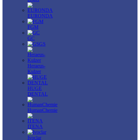
EURONDA
FGM
GC
GS
Heraeus-
Kulzer
HUGE
DENTAL
HumanChemie
ITENA
Ivoclar