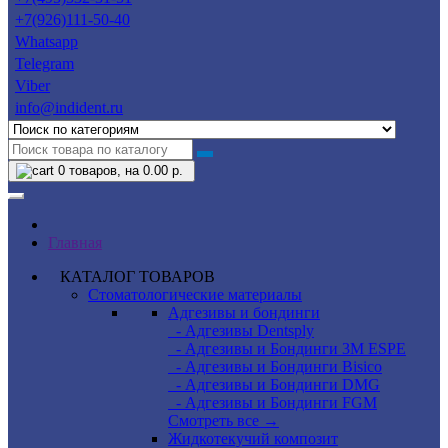
+7(926)111-50-40
Whatsapp
Telegram
Viber
info@indident.ru
0
товаров, на 0.00 р.
Главная
КАТАЛОГ ТОВАРОВ
Стоматологические материалы
Адгезивы и бондинги
- Адгезивы Dentsply
- Адгезивы и Бондинги 3M ESPE
- Адгезивы и Бондинги Bisico
- Адгезивы и Бондинги DMG
- Адгезивы и Бондинги FGM
Смотреть все →
Жидкотекучий композит