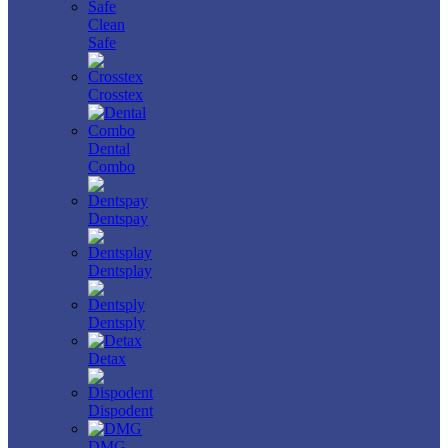
Clean
Safe
Crosstex
Dental
Combo
Dentspay
Dentsplay
Dentsply
Detax
Dispodent
DMG