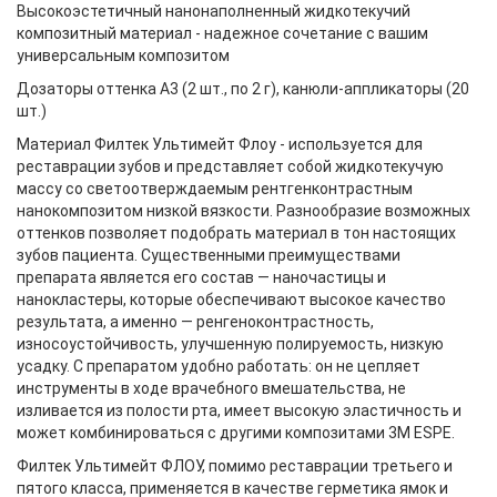
Высокоэстетичный нанонаполненный жидкотекучий
композитный материал - надежное сочетание с вашим
универсальным композитом
Дозаторы оттенка А3 (2 шт., по 2 г), канюли-аппликаторы (20
шт.)
Материал Филтек Ультимейт Флоу - используется для
реставрации зубов и представляет собой жидкотекучую
массу со светоотверждаемым рентгенконтрастным
нанокомпозитом низкой вязкости. Разнообразие возможных
оттенков позволяет подобрать материал в тон настоящих
зубов пациента. Существенными преимуществами
препарата является его состав — наночастицы и
нанокластеры, которые обеспечивают высокое качество
результата, а именно — ренгеноконтрастность,
износоустойчивость, улучшенную полируемость, низкую
усадку. С препаратом удобно работать: он не цепляет
инструменты в ходе врачебного вмешательства, не
изливается из полости рта, имеет высокую эластичность и
может комбинироваться с другими композитами 3M ESPE.
Филтек Ультимейт ФЛОУ, помимо реставрации третьего и
пятого класса, применяется в качестве герметика ямок и