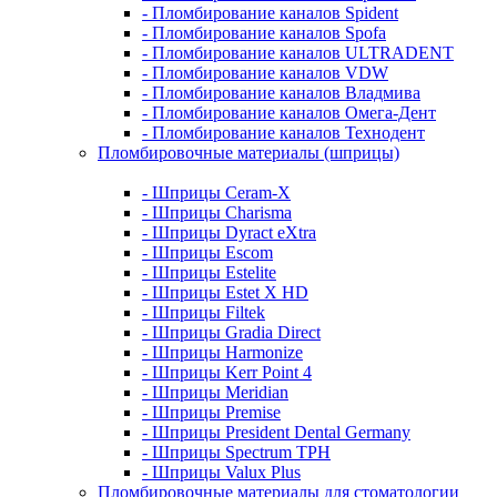
- Пломбирование каналов Spident
- Пломбирование каналов Spofa
- Пломбирование каналов ULTRADENT
- Пломбирование каналов VDW
- Пломбирование каналов Владмива
- Пломбирование каналов Омега-Дент
- Пломбирование каналов Технодент
Пломбировочные материалы (шприцы)
- Шприцы Ceram-X
- Шприцы Charisma
- Шприцы Dyract eXtra
- Шприцы Escom
- Шприцы Estelite
- Шприцы Estet X HD
- Шприцы Filtek
- Шприцы Gradia Direct
- Шприцы Harmonize
- Шприцы Kerr Point 4
- Шприцы Meridian
- Шприцы Premise
- Шприцы President Dental Germany
- Шприцы Spectrum TPH
- Шприцы Valux Plus
Пломбировочные материалы для стоматологии