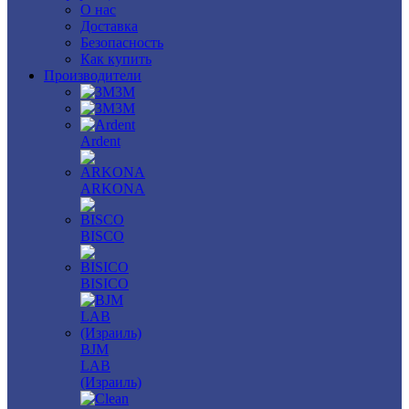
О нас
Доставка
Безопасность
Как купить
Производители
3M
3М
Ardent
ARKONA
BISCO
BISICO
BJM
LAB
(Израиль)