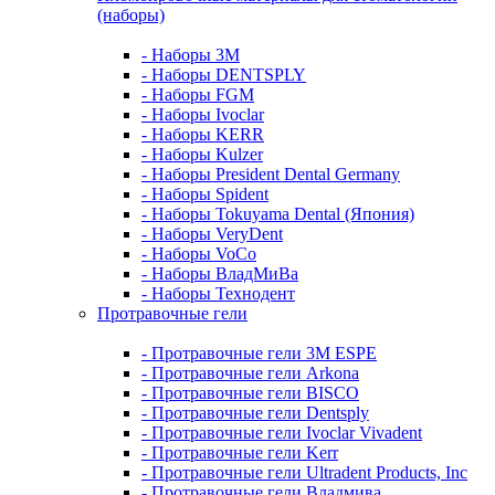
(наборы)
- Наборы 3М
- Наборы DENTSPLY
- Наборы FGM
- Наборы Ivoclar
- Наборы KERR
- Наборы Kulzer
- Наборы President Dental Germany
- Наборы Spident
- Наборы Tokuyama Dental (Япония)
- Наборы VeryDent
- Наборы VoCo
- Наборы ВладМиВа
- Наборы Технодент
Протравочные гели
- Протравочные гели 3М ESPE
- Протравочные гели Arkona
- Протравочные гели BISCO
- Протравочные гели Dentsply
- Протравочные гели Ivoclar Vivadent
- Протравочные гели Kerr
- Протравочные гели Ultradent Products, Inc
- Протравочные гели Владмива