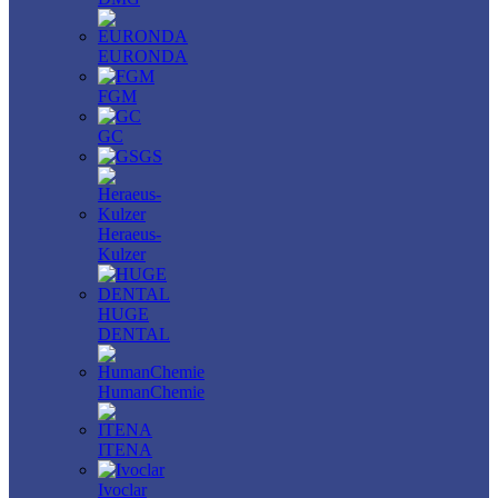
EURONDA
FGM
GC
GS
Heraeus-
Kulzer
HUGE
DENTAL
HumanChemie
ITENA
Ivoclar