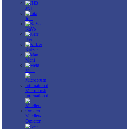
JNB
Jota
KaVo
Kerr
Kulzer
Mani
Meta
Microbrush
International
Mueller-
Omicron