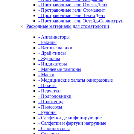
- Протравочные гели Омега-Дент
- Протравочные гели Стомадент
- Протравочные гели ТехноДент
- Протравочные гели Эстэйд-Сервисгруп
Расходные материалы для стоматологии
- Аппликаторы
- Бахилы
- Ватные валики
- Драй-типсы
- Журналы
- Индикаторы
- Марлевые тампоны
- Маски
- Медицинские халаты одноразовые
- Пакеты
- Перчатки
- Подголовники
- Полотенца
- Пылесосы
- Рулоны
- Салфетки дезинфицирующие
- Салфетки и фартуки нагрудные
- Слюноотсосы
- Стаканы