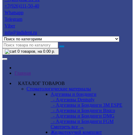
+7(926)111-50-40
Whatsapp
Telegram
Viber
info@indident.ru
0
товаров, на 0.00 р.
Главная
КАТАЛОГ ТОВАРОВ
Стоматологические материалы
Адгезивы и бондинги
- Адгезивы Dentsply
- Адгезивы и Бондинги 3M ESPE
- Адгезивы и Бондинги Bisico
- Адгезивы и Бондинги DMG
- Адгезивы и Бондинги FGM
Смотреть все →
Жидкотекучий композит