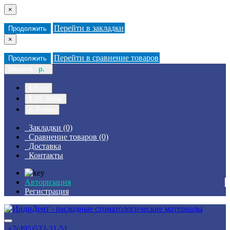
×
Перейти в закладки
Продолжить
×
Перейти в сравнение товаров
Продолжить
Валюта
р.
€ Euro
$ US Dollar
р. Рубль
Закладки (0)
Сравнение товаров (0)
Доставка
Контакты
Авторизация
Регистрация
+7(495)532-31-51