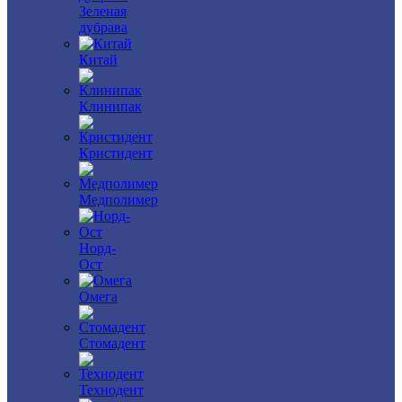
Зеленая
дубрава
Китай
Клинипак
Кристидент
Медполимер
Норд-
Ост
Омега
Стомадент
Технодент