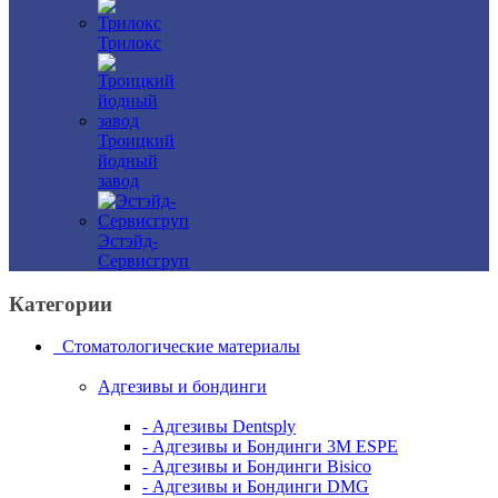
Трилокс
Троицкий
йодный
завод
Эстэйд-
Сервисгруп
Категории
Стоматологические материалы
Адгезивы и бондинги
- Адгезивы Dentsply
- Адгезивы и Бондинги 3M ESPE
- Адгезивы и Бондинги Bisico
- Адгезивы и Бондинги DMG