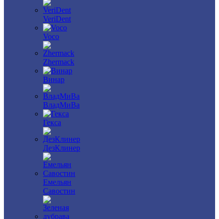
VeriDent
Voco
Zhermack
Винар
ВладМиВа
Гекса
ДезКлинер
Емельян
Савостин