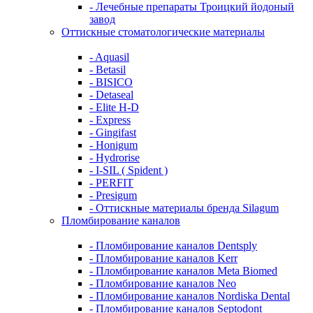
- Лечебные препараты Троицкий йодоный
завод
Оттискные стоматологические материалы
- Aquasil
- Betasil
- BISICO
- Detaseal
- Elite H-D
- Express
- Gingifast
- Honigum
- Hydrorise
- I-SIL ( Spident )
- PERFIT
- Presigum
- Оттискные материалы бренда Silagum
Пломбирование каналов
- Пломбирование каналов Dentsply
- Пломбирование каналов Kerr
- Пломбирование каналов Meta Biomed
- Пломбирование каналов Neo
- Пломбирование каналов Nordiska Dental
- Пломбирование каналов Septodont