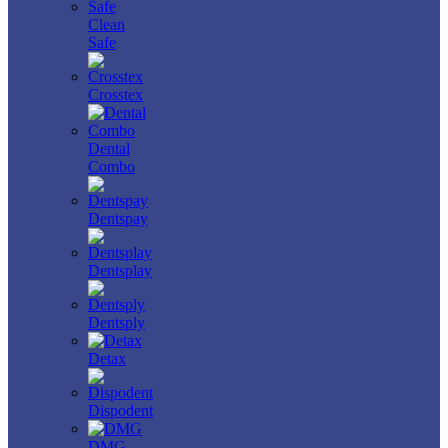
Clean
Safe
Crosstex
Dental
Combo
Dentspay
Dentsplay
Dentsply
Detax
Dispodent
DMG