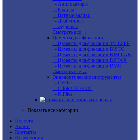
- Аппликаторы
- Бахилы
- Ватные валики
- Драй-типсы
- Журналы
Смотреть все →
Цементы для фиксации
- Цементы для фиксации 3M ESPE
- Цементы для фиксации BISCO
- Цементы для фиксации BJM LAB
- Цементы для фиксации DETAX
- Цементы для фиксации DMG
Смотреть все →
Эндодонтические инструменты
- C+Files
- C-Pilot FiLes CC
- K.Files
Показать все категории
Новости
Акции
Контакты
Информация