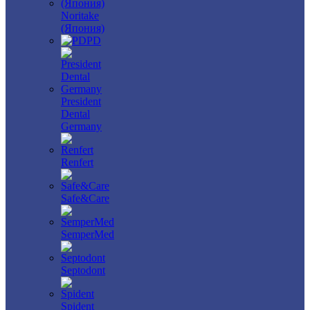
Noritake
(Япония)
PD
President
Dental
Germany
Renfert
Safe&Care
SemperMed
Septodont
Spident