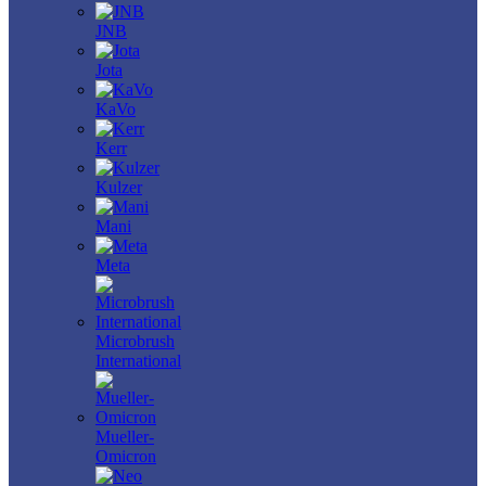
JNB
Jota
KaVo
Kerr
Kulzer
Mani
Meta
Microbrush
International
Mueller-
Omicron