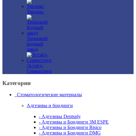
Трилокс
Троицкий
йодный
завод
Эстэйд-
Сервисгруп
Категории
Стоматологические материалы
Адгезивы и бондинги
- Адгезивы Dentsply
- Адгезивы и Бондинги 3M ESPE
- Адгезивы и Бондинги Bisico
- Адгезивы и Бондинги DMG