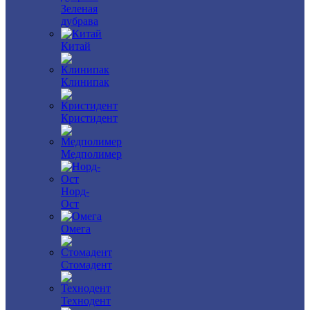
Зеленая
дубрава
Китай
Клинипак
Кристидент
Медполимер
Норд-
Ост
Омега
Стомадент
Технодент