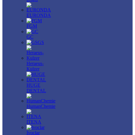
EURONDA
FGM
GC
GS
Heraeus-
Kulzer
HUGE
DENTAL
HumanChemie
ITENA
Ivoclar