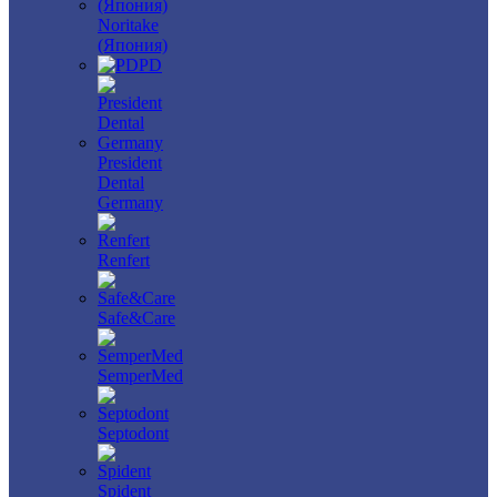
Noritake
(Япония)
PD
President
Dental
Germany
Renfert
Safe&Care
SemperMed
Septodont
Spident