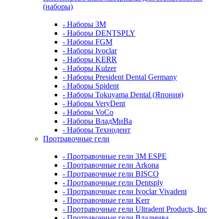
(наборы)
- Наборы 3М
- Наборы DENTSPLY
- Наборы FGM
- Наборы Ivoclar
- Наборы KERR
- Наборы Kulzer
- Наборы President Dental Germany
- Наборы Spident
- Наборы Tokuyama Dental (Япония)
- Наборы VeryDent
- Наборы VoCo
- Наборы ВладМиВа
- Наборы Технодент
Протравочные гели
- Протравочные гели 3М ESPE
- Протравочные гели Arkona
- Протравочные гели BISCO
- Протравочные гели Dentsply
- Протравочные гели Ivoclar Vivadent
- Протравочные гели Kerr
- Протравочные гели Ultradent Products, Inc
- Протравочные гели Владмива