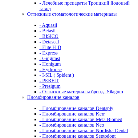
- Лечебные препараты Троицкий йодоный
завод
Оттискные стоматологические материалы
- Aquasil
- Betasil
- BISICO
- Detaseal
- Elite H-D
- Express
- Gingifast
- Honigum
- Hydrorise
- I-SIL ( Spident )
- PERFIT
- Presigum
- Оттискные материалы бренда Silagum
Пломбирование каналов
- Пломбирование каналов Dentsply
- Пломбирование каналов Kerr
- Пломбирование каналов Meta Biomed
- Пломбирование каналов Neo
- Пломбирование каналов Nordiska Dental
- Пломбирование каналов Septodont