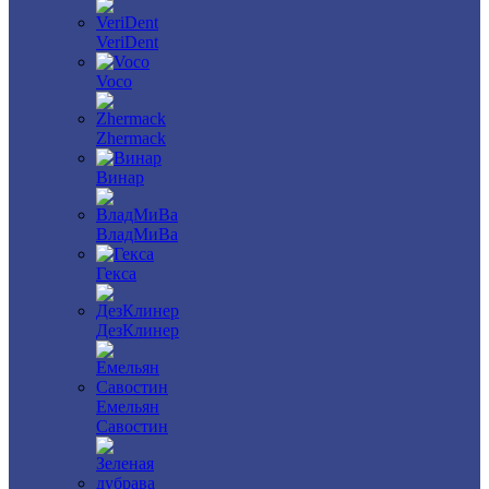
VeriDent
Voco
Zhermack
Винар
ВладМиВа
Гекса
ДезКлинер
Емельян
Савостин