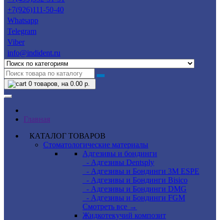
+7(926)111-50-40
Whatsapp
Telegram
Viber
info@indident.ru
0
товаров, на 0.00 р.
Главная
КАТАЛОГ ТОВАРОВ
Стоматологические материалы
Адгезивы и бондинги
- Адгезивы Dentsply
- Адгезивы и Бондинги 3M ESPE
- Адгезивы и Бондинги Bisico
- Адгезивы и Бондинги DMG
- Адгезивы и Бондинги FGM
Смотреть все →
Жидкотекучий композит