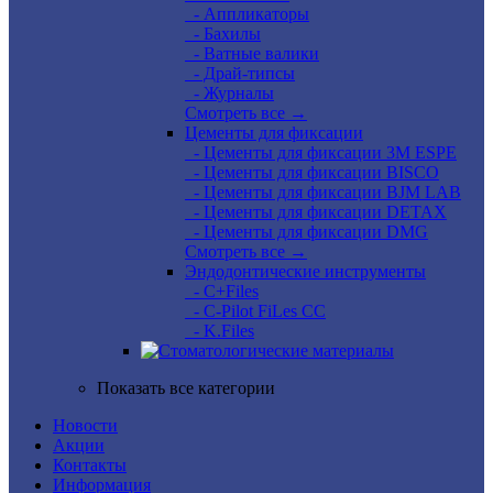
- Аппликаторы
- Бахилы
- Ватные валики
- Драй-типсы
- Журналы
Смотреть все →
Цементы для фиксации
- Цементы для фиксации 3M ESPE
- Цементы для фиксации BISCO
- Цементы для фиксации BJM LAB
- Цементы для фиксации DETAX
- Цементы для фиксации DMG
Смотреть все →
Эндодонтические инструменты
- C+Files
- C-Pilot FiLes CC
- K.Files
Показать все категории
Новости
Акции
Контакты
Информация