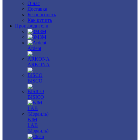
О нас
Доставка
Безопасность
Как купить
Производители
3M
3М
Ardent
ARKONA
BISCO
BISICO
BJM
LAB
(Израиль)