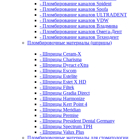
- Пломбирование каналов Spident
- Пломбирование каналов Spofa
- Пломбирование каналов ULTRADENT
- Пломбирование каналов VDW
- Пломбирование каналов Владмива
- Пломбирование каналов Омега-Дент
- Пломбирование каналов Технодент
Пломбировочные материалы (шприцы)
- Шприцы Ceram-X
- Шприцы Charisma
- Шприцы Dyract eXtra
- Шприцы Escom
- Шприцы Estelite
- Шприцы Estet X HD
- Шприцы Filtek
- Шприцы Gradia Direct
- Шприцы Harmonize
- Шприцы Kerr Point 4
- Шприцы Meridian
- Шприцы Premise
- Шприцы President Dental Germany
- Шприцы Spectrum TPH
- Шприцы Valux Plus
Пломбировочные материалы для стоматологии