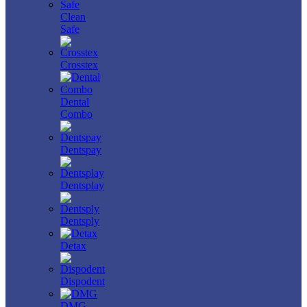
Clean
Safe
Crosstex
Dental
Combo
Dentspay
Dentsplay
Dentsply
Detax
Dispodent
DMG