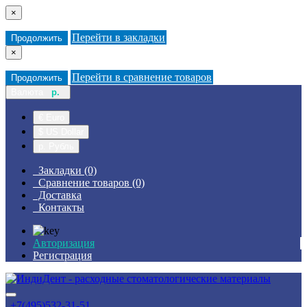
×
Перейти в закладки
Продолжить
×
Перейти в сравнение товаров
Продолжить
Валюта
р.
€ Euro
$ US Dollar
р. Рубль
Закладки (0)
Сравнение товаров (0)
Доставка
Контакты
Авторизация
Регистрация
+7(495)532-31-51