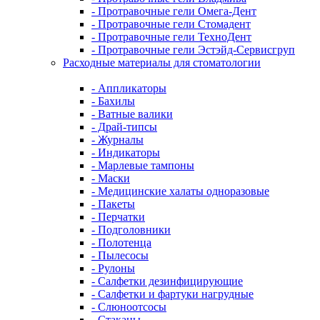
- Протравочные гели Омега-Дент
- Протравочные гели Стомадент
- Протравочные гели ТехноДент
- Протравочные гели Эстэйд-Сервисгруп
Расходные материалы для стоматологии
- Аппликаторы
- Бахилы
- Ватные валики
- Драй-типсы
- Журналы
- Индикаторы
- Марлевые тампоны
- Маски
- Медицинские халаты одноразовые
- Пакеты
- Перчатки
- Подголовники
- Полотенца
- Пылесосы
- Рулоны
- Салфетки дезинфицирующие
- Салфетки и фартуки нагрудные
- Слюноотсосы
- Стаканы