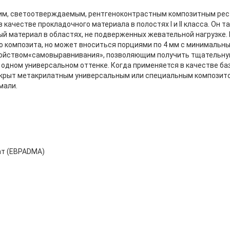
им, светоотверждаемым, рентгеноконтрастным композитным ре
качестве прокладочного материала в полостях I и II класса. Он 
й материал в областях, не подверженных жевательной нагрузке.
о композита, но может вноситься порциями по 4 мм с минимальн
ойством«самовыравнивания», позволяющим получить тщательну
 одном универсальном оттенке. Когда применяется в качестве ба
екрыт метакрилатным универсальным или специальным композит
мали.
ат (EBPADMA)