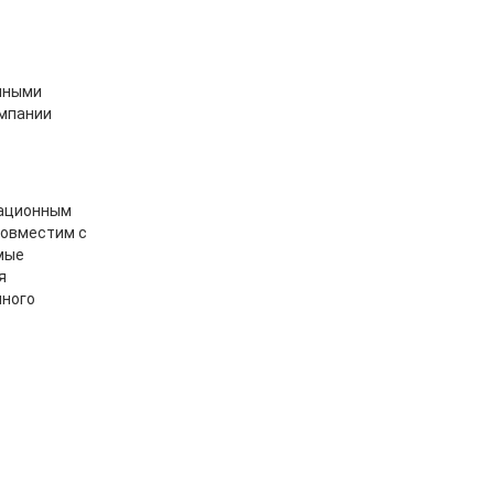
онными
омпании
рационным
совместим с
мые
я
нного