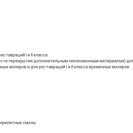
ставраций I и II класса.
ости перекрытия дополнительным окклюзионным материалом) для
ных моляров и для реставраций I и II класса временных моляров.
такрилатные смолы