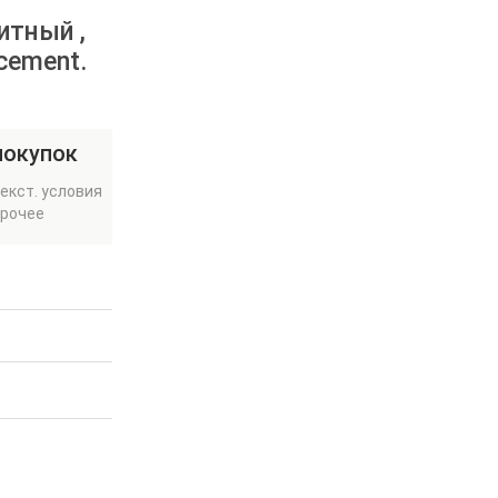
итный ,
cement.
покупок
екст. условия
прочее