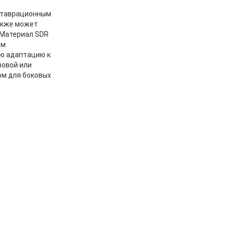
ставрационным
также может
 Материал SDR
ым
ю адаптацию к
зовой или
ом для боковых