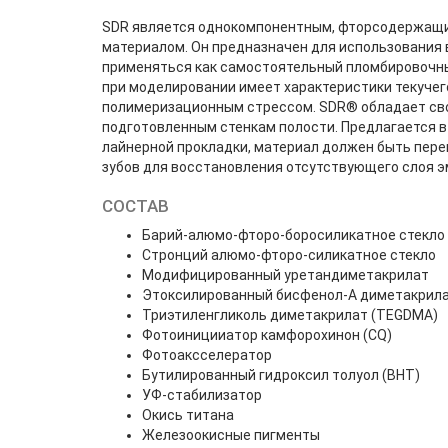
SDR является однокомпонентным, фторсодержащ
материалом. Он предназначен для использования в 
применяться как самостоятельный пломбировочны
при моделировании имеет характеристики текучег
полимеризационным стрессом. SDR® обладает св
подготовленным стенкам полости. Предлагается в
лайнерной прокладки, материал должен быть пер
зубов для восстановления отсутствующего слоя э
СОСТАВ
Барий-алюмо-фторо-боросиликатное стекло
Стронций алюмо-фторо-силикатное стекло
Модифицированный уретандиметакрилат
Этоксилированный бисфенол-А диметакрил
Триэтиленгликоль диметакрилат (TEGDMA)
Фотоиницииатор камфорохинон (CQ)
Фотоаксселератор
Бутилированный гидроксил толуол (BHT)
УФ-стабилизатор
Окись титана
Железоокисные пигменты