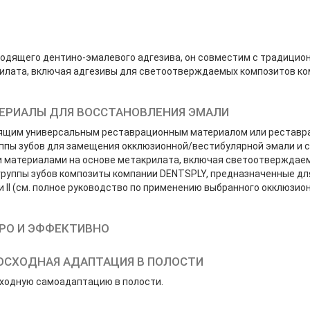
ходящего дентино-эмалевого адгезива, он совместим с традици
илата, включая адгезивы для светоотверждаемых композитов к
ЕРИАЛЫ ДЛЯ ВОССТАНОВЛЕНИЯ ЭМАЛИ
одящим универсальным реставрационным материалом или рестав
ппы зубов для замещения окклюзионной/вестибулярной эмали и 
материалами на основе метакрилата, включая светоотверждае
руппы зубов композиты компании DENTSPLY, предназначенные дл
и II (cм. полное руководство по применению выбранного окклюзио
ТРО И ЭФФЕКТИВНО
ОСХОДНАЯ АДАПТАЦИЯ В ПОЛОСТИ
ходную самоадаптацию в полости.