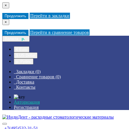
×
Перейти в закладки
Продолжить
×
Перейти в сравнение товаров
Продолжить
Валюта
р.
€ Euro
$ US Dollar
р. Рубль
Закладки (0)
Сравнение товаров (0)
Доставка
Контакты
Авторизация
Регистрация
+7(495)532-31-51