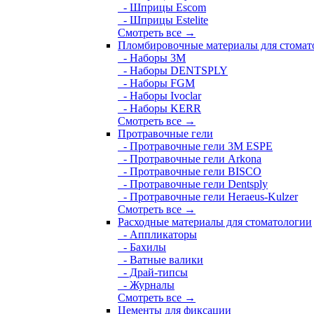
- Шприцы Escom
- Шприцы Estelite
Смотреть все →
Пломбировочные материалы для стомат
- Наборы 3М
- Наборы DENTSPLY
- Наборы FGM
- Наборы Ivoclar
- Наборы KERR
Смотреть все →
Протравочные гели
- Протравочные гели 3М ESPE
- Протравочные гели Arkona
- Протравочные гели BISCO
- Протравочные гели Dentsply
- Протравочные гели Heraeus-Kulzer
Смотреть все →
Расходные материалы для стоматологии
- Аппликаторы
- Бахилы
- Ватные валики
- Драй-типсы
- Журналы
Смотреть все →
Цементы для фиксации