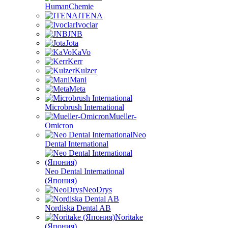
HumanChemie
ITENA
Ivoclar
JNB
Jota
KaVo
Kerr
Kulzer
Mani
Meta
Microbrush International
Mueller-
Omicron
Neo
Dental International
Neo Dental International
(Япония)
NeoDrys
Nordiska Dental AB
Noritake
(Япония)