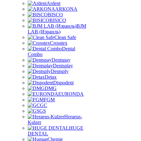
Ardent
ARKONA
BISCO
BISICO
BJM
LAB (Израиль)
Clean Safe
Crosstex
Dental
Combo
Dentspay
Dentsplay
Dentsply
Detax
Dispodent
DMG
EURONDA
FGM
GC
GS
Heraeus-
Kulzer
HUGE
DENTAL