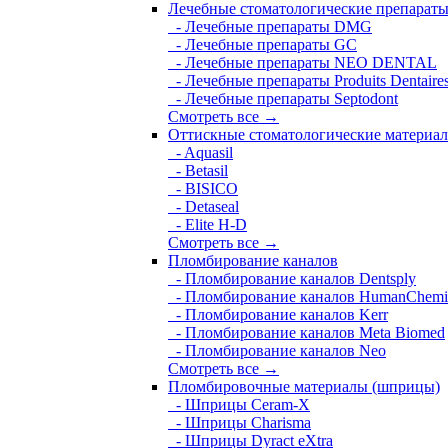
Лечебные стоматологические препарат
- Лечебные препараты DMG
- Лечебные препараты GC
- Лечебные препараты NEO DENTAL
- Лечебные препараты Produits Dentaire
- Лечебные препараты Septodont
Смотреть все →
Оттискные стоматологические материа
- Aquasil
- Betasil
- BISICO
- Detaseal
- Elite H-D
Смотреть все →
Пломбирование каналов
- Пломбирование каналов Dentsply
- Пломбирование каналов HumanChemi
- Пломбирование каналов Kerr
- Пломбирование каналов Meta Biomed
- Пломбирование каналов Neo
Смотреть все →
Пломбировочные материалы (шприцы)
- Шприцы Ceram-X
- Шприцы Charisma
- Шприцы Dyract eXtra