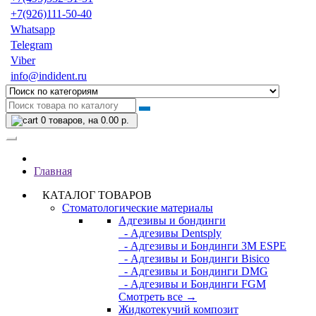
+7(926)111-50-40
Whatsapp
Telegram
Viber
info@indident.ru
0
товаров, на 0.00 р.
Главная
КАТАЛОГ ТОВАРОВ
Стоматологические материалы
Адгезивы и бондинги
- Адгезивы Dentsply
- Адгезивы и Бондинги 3M ESPE
- Адгезивы и Бондинги Bisico
- Адгезивы и Бондинги DMG
- Адгезивы и Бондинги FGM
Смотреть все →
Жидкотекучий композит