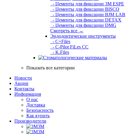
- Цементы для фиксации 3M ESPE
- Цементы для фиксации BISCO
- Цементы для фиксации BJM LAB
- Цементы для фиксации DETAX
- Цементы для фиксации DMG
Смотреть все →
Эндодонтические инструменты
- C+Files
- C-Pilot FiLes CC
- K.Files
Показать все категории
Новости
Акции
Контакты
Информация
О нас
Доставка
Безопасность
Как купить
Производители
3M
3М