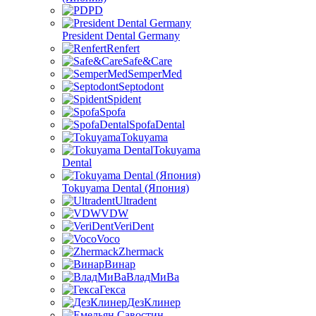
PD
President Dental Germany
Renfert
Safe&Care
SemperMed
Septodont
Spident
Spofa
SpofaDental
Tokuyama
Tokuyama
Dental
Tokuyama Dental (Япония)
Ultradent
VDW
VeriDent
Voco
Zhermack
Винар
ВладМиВа
Гекса
ДезКлинер