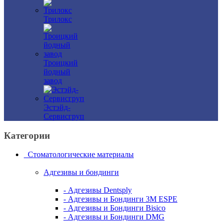
Трилокс
Троицкий
йодный
завод
Эстэйд-
Сервисгруп
Категории
Стоматологические материалы
Адгезивы и бондинги
- Адгезивы Dentsply
- Адгезивы и Бондинги 3M ESPE
- Адгезивы и Бондинги Bisico
- Адгезивы и Бондинги DMG