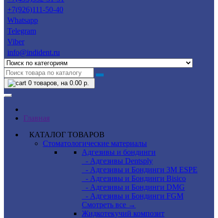
+7(926)111-50-40
Whatsapp
Telegram
Viber
info@indident.ru
0
товаров, на 0.00 р.
Главная
КАТАЛОГ ТОВАРОВ
Стоматологические материалы
Адгезивы и бондинги
- Адгезивы Dentsply
- Адгезивы и Бондинги 3M ESPE
- Адгезивы и Бондинги Bisico
- Адгезивы и Бондинги DMG
- Адгезивы и Бондинги FGM
Смотреть все →
Жидкотекучий композит