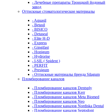
- Лечебные препараты Троицкий йодоный
завод
Оттискные стоматологические материалы
- Aquasil
- Betasil
- BISICO
- Detaseal
- Elite H-D
- Express
- Gingifast
- Honigum
- Hydrorise
- I-SIL ( Spident )
- PERFIT
- Presigum
- Оттискные материалы бренда Silagum
Пломбирование каналов
- Пломбирование каналов Dentsply
- Пломбирование каналов Kerr
- Пломбирование каналов Meta Biomed
- Пломбирование каналов Neo
- Пломбирование каналов Nordiska Dental
- Пломбирование каналов Septodont