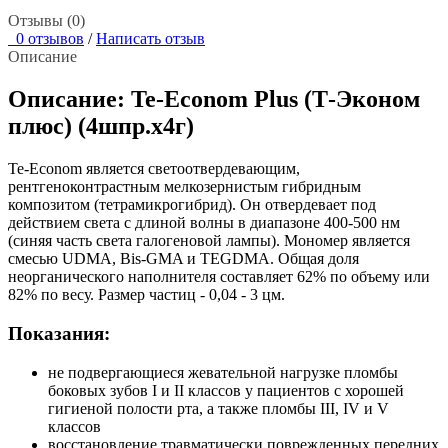
Отзывы (0)
0 отзывов
/
Написать отзыв
Описание
Описание: Te-Econom Plus (Т-Эконом
плюс) (4шпр.х4г)
Te-Econom является светоотвердевающим,
рентгеноконтрастным мелкозернистым гибридным
композитом (тетрамикрогибрид). Он отвердевает под
действием света с длиной волны в диапазоне 400-500 нм
(синяя часть света галогеновой лампы). Мономер является
смесью UDMA, Bis-GMA и TEGDMA. Общая доля
неорганического наполнителя составляет 62% по объему или
82% по весу. Размер частиц - 0,04 - 3 цм.
Показания:
не подвергающиеся жевательной нагрузке пломбы
боковых зубов I и II классов у пациентов с хорошей
гигиеной полости рта, а также пломбы III, IV и V
классов
восстановление травматически поврежденных передних