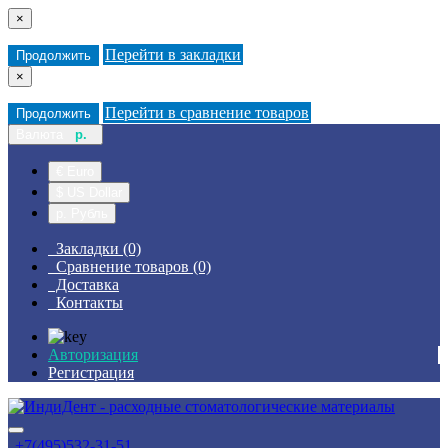
×
Перейти в закладки
Продолжить
×
Перейти в сравнение товаров
Продолжить
Валюта
р.
€ Euro
$ US Dollar
р. Рубль
Закладки (0)
Сравнение товаров (0)
Доставка
Контакты
Авторизация
Регистрация
+7(495)532-31-51