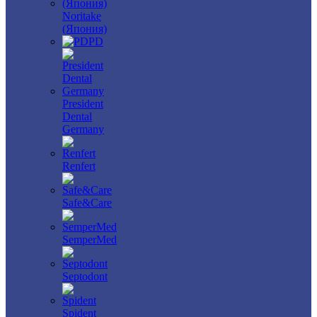
Noritake
(Япония)
PD
President
Dental
Germany
Renfert
Safe&Care
SemperMed
Septodont
Spident