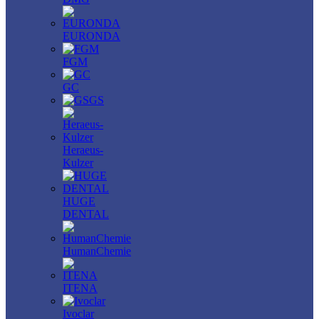
EURONDA
FGM
GC
GS
Heraeus-
Kulzer
HUGE
DENTAL
HumanChemie
ITENA
Ivoclar