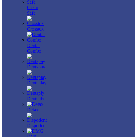
Clean
Safe
Crosstex
Dental
Combo
Dentspay
Dentsplay
Dentsply
Detax
Dispodent
DMG