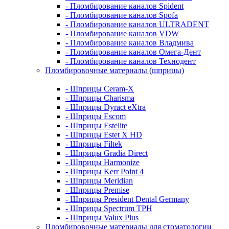
- Пломбирование каналов Spident
- Пломбирование каналов Spofa
- Пломбирование каналов ULTRADENT
- Пломбирование каналов VDW
- Пломбирование каналов Владмива
- Пломбирование каналов Омега-Дент
- Пломбирование каналов Технодент
Пломбировочные материалы (шприцы)
- Шприцы Ceram-X
- Шприцы Charisma
- Шприцы Dyract eXtra
- Шприцы Escom
- Шприцы Estelite
- Шприцы Estet X HD
- Шприцы Filtek
- Шприцы Gradia Direct
- Шприцы Harmonize
- Шприцы Kerr Point 4
- Шприцы Meridian
- Шприцы Premise
- Шприцы President Dental Germany
- Шприцы Spectrum TPH
- Шприцы Valux Plus
Пломбировочные материалы для стоматологии