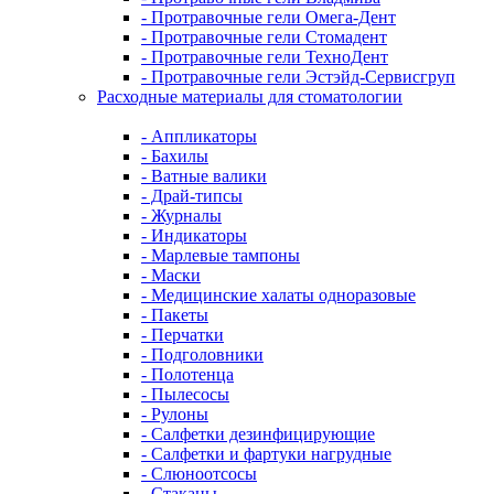
- Протравочные гели Омега-Дент
- Протравочные гели Стомадент
- Протравочные гели ТехноДент
- Протравочные гели Эстэйд-Сервисгруп
Расходные материалы для стоматологии
- Аппликаторы
- Бахилы
- Ватные валики
- Драй-типсы
- Журналы
- Индикаторы
- Марлевые тампоны
- Маски
- Медицинские халаты одноразовые
- Пакеты
- Перчатки
- Подголовники
- Полотенца
- Пылесосы
- Рулоны
- Салфетки дезинфицирующие
- Салфетки и фартуки нагрудные
- Слюноотсосы
- Стаканы