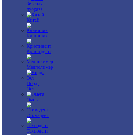
Зеленая
дубрава
Китай
Клинипак
Кристидент
Медполимер
Норд-
Ост
Омега
Стомадент
Технодент