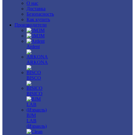
О нас
Доставка
Безопасность
Как купить
Производители
3M
3М
Ardent
ARKONA
BISCO
BISICO
BJM
LAB
(Израиль)