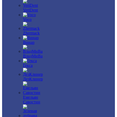
VeriDent
Voco
Zhermack
Винар
ВладМиВа
Гекса
ДезКлинер
Емельян
Савостин