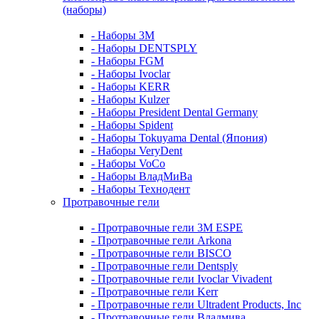
(наборы)
- Наборы 3М
- Наборы DENTSPLY
- Наборы FGM
- Наборы Ivoclar
- Наборы KERR
- Наборы Kulzer
- Наборы President Dental Germany
- Наборы Spident
- Наборы Tokuyama Dental (Япония)
- Наборы VeryDent
- Наборы VoCo
- Наборы ВладМиВа
- Наборы Технодент
Протравочные гели
- Протравочные гели 3М ESPE
- Протравочные гели Arkona
- Протравочные гели BISCO
- Протравочные гели Dentsply
- Протравочные гели Ivoclar Vivadent
- Протравочные гели Kerr
- Протравочные гели Ultradent Products, Inc
- Протравочные гели Владмива