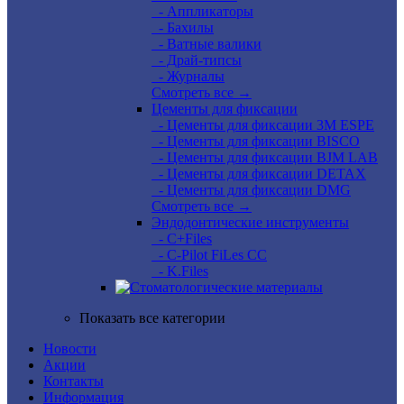
- Аппликаторы
- Бахилы
- Ватные валики
- Драй-типсы
- Журналы
Смотреть все →
Цементы для фиксации
- Цементы для фиксации 3M ESPE
- Цементы для фиксации BISCO
- Цементы для фиксации BJM LAB
- Цементы для фиксации DETAX
- Цементы для фиксации DMG
Смотреть все →
Эндодонтические инструменты
- C+Files
- C-Pilot FiLes CC
- K.Files
Показать все категории
Новости
Акции
Контакты
Информация