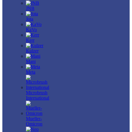
JNB
Jota
KaVo
Kerr
Kulzer
Mani
Meta
Microbrush
International
Mueller-
Omicron