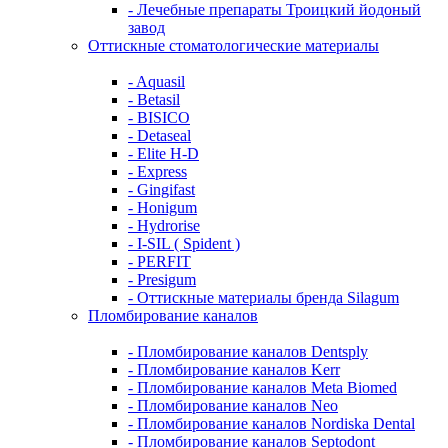
- Лечебные препараты Троицкий йодоный
завод
Оттискные стоматологические материалы
- Aquasil
- Betasil
- BISICO
- Detaseal
- Elite H-D
- Express
- Gingifast
- Honigum
- Hydrorise
- I-SIL ( Spident )
- PERFIT
- Presigum
- Оттискные материалы бренда Silagum
Пломбирование каналов
- Пломбирование каналов Dentsply
- Пломбирование каналов Kerr
- Пломбирование каналов Meta Biomed
- Пломбирование каналов Neo
- Пломбирование каналов Nordiska Dental
- Пломбирование каналов Septodont