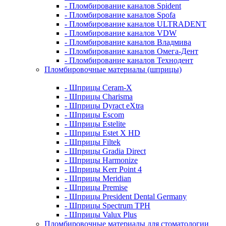
- Пломбирование каналов Spident
- Пломбирование каналов Spofa
- Пломбирование каналов ULTRADENT
- Пломбирование каналов VDW
- Пломбирование каналов Владмива
- Пломбирование каналов Омега-Дент
- Пломбирование каналов Технодент
Пломбировочные материалы (шприцы)
- Шприцы Ceram-X
- Шприцы Charisma
- Шприцы Dyract eXtra
- Шприцы Escom
- Шприцы Estelite
- Шприцы Estet X HD
- Шприцы Filtek
- Шприцы Gradia Direct
- Шприцы Harmonize
- Шприцы Kerr Point 4
- Шприцы Meridian
- Шприцы Premise
- Шприцы President Dental Germany
- Шприцы Spectrum TPH
- Шприцы Valux Plus
Пломбировочные материалы для стоматологии