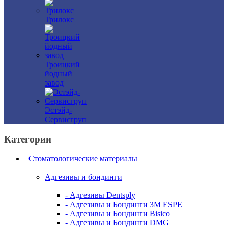
Трилокс
Троицкий
йодный
завод
Эстэйд-
Сервисгруп
Категории
Стоматологические материалы
Адгезивы и бондинги
- Адгезивы Dentsply
- Адгезивы и Бондинги 3M ESPE
- Адгезивы и Бондинги Bisico
- Адгезивы и Бондинги DMG