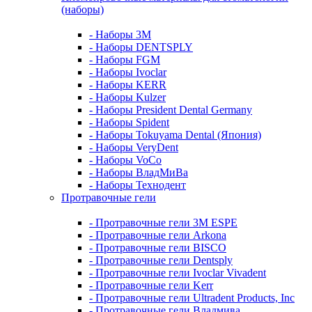
(наборы)
- Наборы 3М
- Наборы DENTSPLY
- Наборы FGM
- Наборы Ivoclar
- Наборы KERR
- Наборы Kulzer
- Наборы President Dental Germany
- Наборы Spident
- Наборы Tokuyama Dental (Япония)
- Наборы VeryDent
- Наборы VoCo
- Наборы ВладМиВа
- Наборы Технодент
Протравочные гели
- Протравочные гели 3М ESPE
- Протравочные гели Arkona
- Протравочные гели BISCO
- Протравочные гели Dentsply
- Протравочные гели Ivoclar Vivadent
- Протравочные гели Kerr
- Протравочные гели Ultradent Products, Inc
- Протравочные гели Владмива