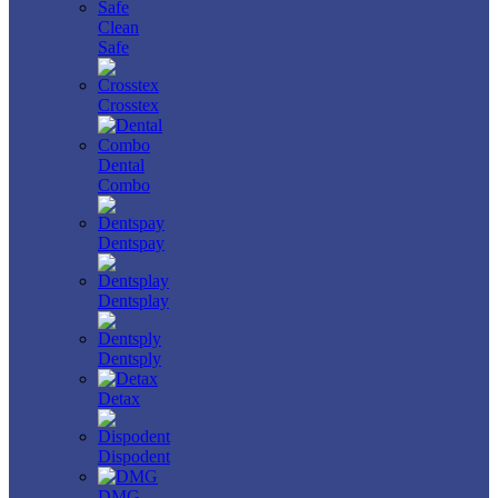
Clean
Safe
Crosstex
Dental
Combo
Dentspay
Dentsplay
Dentsply
Detax
Dispodent
DMG