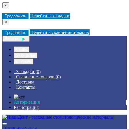
×
Перейти в закладки
Продолжить
×
Перейти в сравнение товаров
Продолжить
Валюта
р.
€ Euro
$ US Dollar
р. Рубль
Закладки (0)
Сравнение товаров (0)
Доставка
Контакты
Авторизация
Регистрация
+7(495)532-31-51