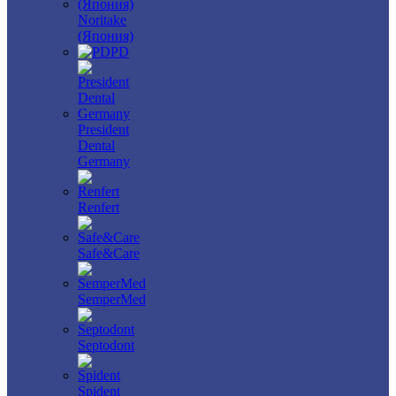
Noritake
(Япония)
PD
President
Dental
Germany
Renfert
Safe&Care
SemperMed
Septodont
Spident