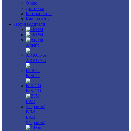
О нас
Доставка
Безопасность
Как купить
Производители
3M
3М
Ardent
ARKONA
BISCO
BISICO
BJM
LAB
(Израиль)