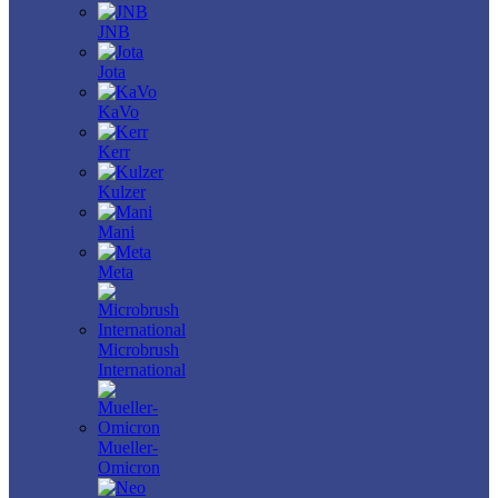
JNB
Jota
KaVo
Kerr
Kulzer
Mani
Meta
Microbrush
International
Mueller-
Omicron