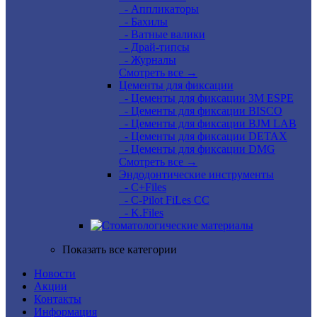
- Аппликаторы
- Бахилы
- Ватные валики
- Драй-типсы
- Журналы
Смотреть все →
Цементы для фиксации
- Цементы для фиксации 3M ESPE
- Цементы для фиксации BISCO
- Цементы для фиксации BJM LAB
- Цементы для фиксации DETAX
- Цементы для фиксации DMG
Смотреть все →
Эндодонтические инструменты
- C+Files
- C-Pilot FiLes CC
- K.Files
Показать все категории
Новости
Акции
Контакты
Информация