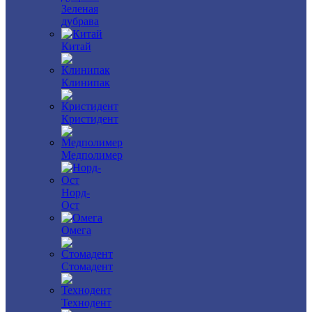
Зеленая
дубрава
Китай
Клинипак
Кристидент
Медполимер
Норд-
Ост
Омега
Стомадент
Технодент