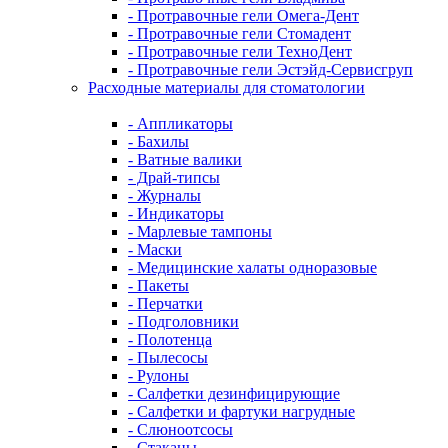
- Протравочные гели Омега-Дент
- Протравочные гели Стомадент
- Протравочные гели ТехноДент
- Протравочные гели Эстэйд-Сервисгруп
Расходные материалы для стоматологии
- Аппликаторы
- Бахилы
- Ватные валики
- Драй-типсы
- Журналы
- Индикаторы
- Марлевые тампоны
- Маски
- Медицинские халаты одноразовые
- Пакеты
- Перчатки
- Подголовники
- Полотенца
- Пылесосы
- Рулоны
- Салфетки дезинфицирующие
- Салфетки и фартуки нагрудные
- Слюноотсосы
- Стаканы