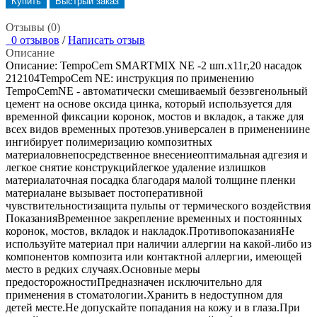
Купить
Быстрый заказ
Отзывы (0)
0 отзывов
/
Написать отзыв
Описание
Описание: TempoCem SMARTMIX NE -2 шп.х11г,20 насадок
212104TempoCem NE: инструкция по применению
TempoCemNE - автоматически смешиваемый безэвгенольный
цемент на основе оксида цинка, который используется для
временной фиксации коронок, мостов и вкладок, а также для
всех видов временных протезов.универсален в применениине
ингибирует полимеризацию композитных
материаловнепосредственное внесениеоптимальная адгезия и
легкое снятие конструкцийлегкое удаление излишков
материалаточная посадка благодаря малой толщине пленки
материалане вызывает постоперативной
чувствительностизащита пульпы от термического воздействия
ПоказанияВременное закрепление временных и постоянных
коронок, мостов, вкладок и накладок.ПротивопоказанияНе
используйте материал при наличии аллергии на какой-либо из
компонентов композита или контактной аллергии, имеющей
место в редких случаях.Основные меры
предосторожностиПредназначен исключительно для
применения в стоматологии.Хранить в недоступном для
детей месте.Не допускайте попадания на кожу и в глаза.При