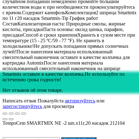
случайном попадании немедленно промойте большим
количеством воды и при необходимости проконсультируйтесь
с врачом.Содержит канифольКомплектация2 шприца Smartmix
по 11 г20 насадок Smartmix-Tip График работ
СоставКатализаторная паста: Природные смолы, жирные
кислоты, присадкиПаста основы: оксид цинка, парафин,
присадкиСпособ и сроки храненияХранить в сухом месте при
температуре (15 - 25 ºC/59 - 77 °F). Не хранить в
холодильнике!Не допускать попадания прямых солнечных
лучей!После нанесения материала использованный
смесительный наконечник оставьте в качестве колпачка для
картриджа AutomixПосле нанесения материала
использованный смесительный наконечник на шприце
Smartmix оставьте в качестве колпачка.Не используйте по
истечению срока годности!
Нет отзывов об этом товаре.
Написать отзыв
Пожалуйста
авторизуйтесь
или
зарегистрируйтесь
для просмотра
TempoCem SMARTMIX NE -2 шп.х11г,20 насадок 212104
Подписка на новости: