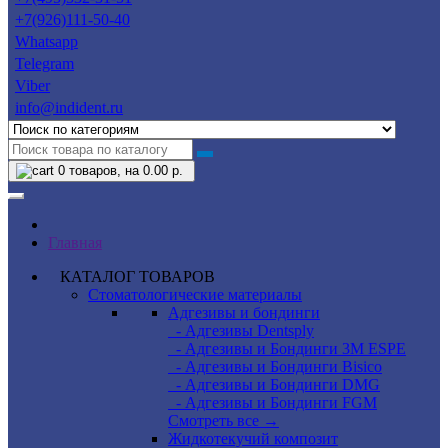
+7(926)111-50-40
Whatsapp
Telegram
Viber
info@indident.ru
0
товаров, на 0.00 р.
Главная
КАТАЛОГ ТОВАРОВ
Стоматологические материалы
Адгезивы и бондинги
- Адгезивы Dentsply
- Адгезивы и Бондинги 3M ESPE
- Адгезивы и Бондинги Bisico
- Адгезивы и Бондинги DMG
- Адгезивы и Бондинги FGM
Смотреть все →
Жидкотекучий композит