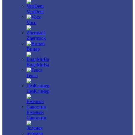
VeriDent
Voco
Zhermack
Винар
ВладМиВа
Гекса
ДезКлинер
Емельян
Савостин