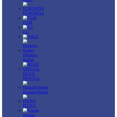
EURONDA
FGM
GC
GS
Heraeus-
Kulzer
HUGE
DENTAL
HumanChemie
ITENA
Ivoclar