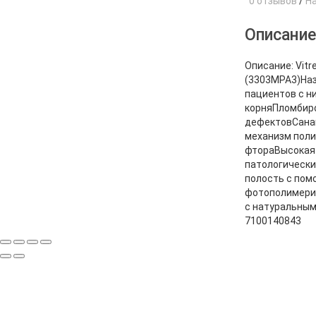
0 отзывов
/
Н
Описани
Описание: Vit
(3303MPA3)Наз
пациентов с н
корняПломбиро
дефектовСанац
механизм поли
фтораВысокая 
патологически
полость с пом
фотополимериз
с натуральным
7100140843
ПОДП