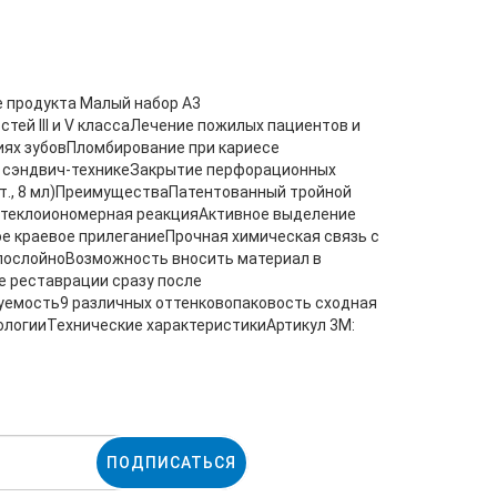
е продукта Малый набор A3
тей III и V классаЛечение пожилых пациентов и
иях зубовПломбирование при кариесе
и сэндвич-техникеЗакрытие перфорационных
т., 8 мл)ПреимуществаПатентованный тройной
 стеклоиономерная реакцияАктивное выделение
 краевое прилеганиеПрочная химическая связь с
 послойноВозможность вносить материал в
 реставрации сразу после
уемость9 различных оттенковопаковость сходная
ологииТехнические характеристикиАртикул 3M:
ПОДПИСАТЬСЯ