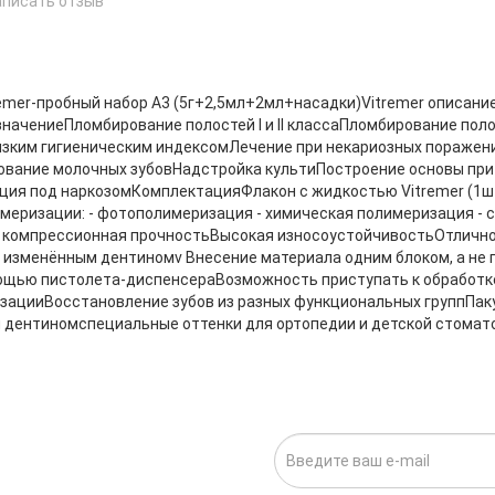
аписать отзыв
е
remer-пробный набор А3 (5г+2,5мл+2мл+насадки)Vitremer описани
начениеПломбирование полостей I и II классаПломбирование полос
изким гигиеническим индексомЛечение при некариозных поражен
вание молочных зубовНадстройка культиПостроение основы пр
ия под наркозомКомплектацияФлакон с жидкостью Vitremer (1ш
меризации: - фотополимеризация - химическая полимеризация -
компрессионная прочностьВысокая износоустойчивостьОтличное
 изменённым дентиномv Внесение материала одним блоком, а не
ощью пистолета-диспенсераВозможность приступать к обработке
ацииВосстановление зубов из разных функциональных группПак
 дентиномспециальные оттенки для ортопедии и детской стомат
ИСКА НА НОВОСТИ: