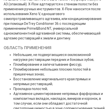
А3 (опаковый). X-Flow адптируется к стенкам полости без
применения ручных инструментов. X-Flow наносится после
использования Xeno V, одношагового
самопротравливающего адгезива, или кондиционирования
при помощи DeTrey Conditioner 36 с последующим
применением Prime&Bond NT, универсальной
однокомпонентной адгезивной системы, обеспечивающей
адгезию реставраций к эмали и дентину.
ОБЛАСТЬ ПРИМЕНЕНИЯ
Небольшие, не подвергающиеся окклюзионной
нагрузке реставрации передних и боковых зубов;
Пломбирование и запечатывание фиссур;
Пломбирование небольших плоских полостей в
пришеечных зонах;
Восстановление маргинального края прямых и
непрямых реставраций;
Прокладка полостей;
Адгезивное цементирование непрямых фарфоровых и
композитных вкладок, накладок, виниров и коронок, в
том случае, если они обладают достаточной
светопроницаемостью в зоне соприкосновения тканей