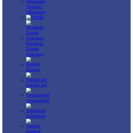
Noritake
(Япония)
PD
President
Dental
Germany
Renfert
Safe&Care
SemperMed
Septodont
Spident