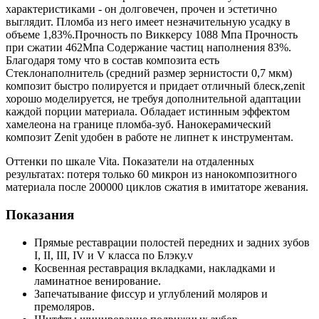
характеристиками - он долговечен, прочен и эстетично
выглядит. Пломба из него имеет незначительную усадку в
объеме 1,83%.Прочность по Виккерсу 1088 Мпа Прочность
при сжатии 462Мпа Содержание частиц наполнения 83%.
Благодаря тому что в состав композита есть
Стеклонаполнитель (средний размер зернистости 0,7 мкм)
композит быстро полируется и придает отличный блеск,zenit
хорошо моделируется, не требуя дополнительной адаптации
каждой порции материала. Обладает истинным эффектом
хамелеона на границе пломба-зуб. Нанокерамический
композит Zenit удобен в работе не липнет к инструментам.
Оттенки по шкале Vita. Показатели на отдаленных
результатах: потеря только 60 микрон из нанокомпозитного
материала после 200000 циклов сжатия в имитаторе жевания.
Показания
Прямые реставрации полостей передних и задних зубов
I, II, III, IV и V класса по Блэку.v
Косвенная реставрация вкладками, накладками и
ламинатное венирование.
Запечатывание фиссур и углублений моляров и
премоляров.