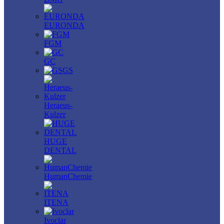
EURONDA
FGM
GC
GS
Heraeus-
Kulzer
HUGE
DENTAL
HumanChemie
ITENA
Ivoclar