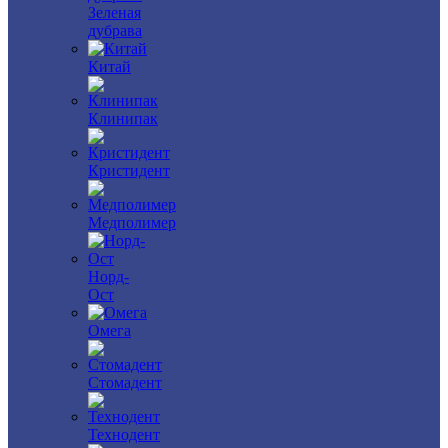
Зеленая
дубрава
Китай
Клинипак
Кристидент
Медполимер
Норд-
Ост
Омега
Стомадент
Технодент