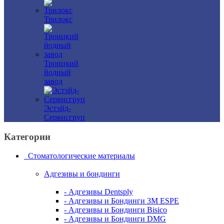
Трилокс
Троицкий
йодный
завод
Эстэйд-
Сервисгруп
Категории
Стоматологические материалы
Адгезивы и бондинги
- Адгезивы Dentsply
- Адгезивы и Бондинги 3M ESPE
- Адгезивы и Бондинги Bisico
- Адгезивы и Бондинги DMG