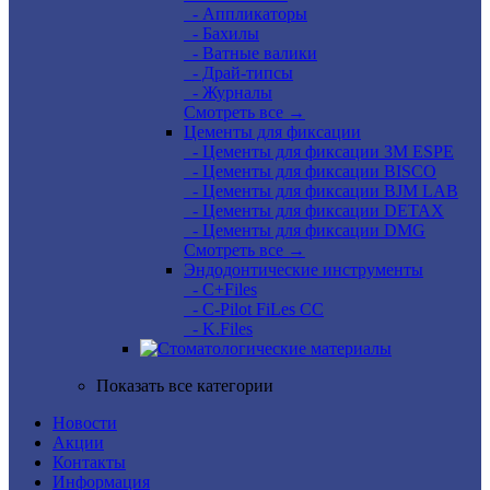
- Аппликаторы
- Бахилы
- Ватные валики
- Драй-типсы
- Журналы
Смотреть все →
Цементы для фиксации
- Цементы для фиксации 3M ESPE
- Цементы для фиксации BISCO
- Цементы для фиксации BJM LAB
- Цементы для фиксации DETAX
- Цементы для фиксации DMG
Смотреть все →
Эндодонтические инструменты
- C+Files
- C-Pilot FiLes CC
- K.Files
Показать все категории
Новости
Акции
Контакты
Информация