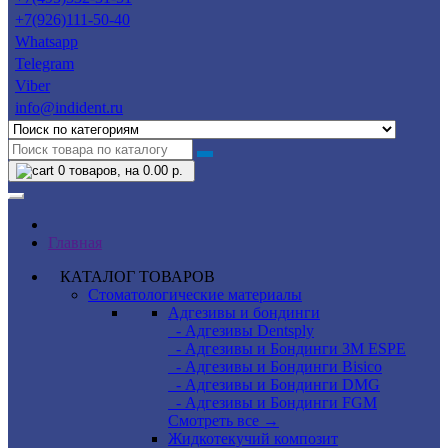
+7(926)111-50-40
Whatsapp
Telegram
Viber
info@indident.ru
0
товаров, на 0.00 р.
Главная
КАТАЛОГ ТОВАРОВ
Стоматологические материалы
Адгезивы и бондинги
- Адгезивы Dentsply
- Адгезивы и Бондинги 3M ESPE
- Адгезивы и Бондинги Bisico
- Адгезивы и Бондинги DMG
- Адгезивы и Бондинги FGM
Смотреть все →
Жидкотекучий композит