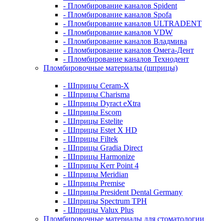
- Пломбирование каналов Spident
- Пломбирование каналов Spofa
- Пломбирование каналов ULTRADENT
- Пломбирование каналов VDW
- Пломбирование каналов Владмива
- Пломбирование каналов Омега-Дент
- Пломбирование каналов Технодент
Пломбировочные материалы (шприцы)
- Шприцы Ceram-X
- Шприцы Charisma
- Шприцы Dyract eXtra
- Шприцы Escom
- Шприцы Estelite
- Шприцы Estet X HD
- Шприцы Filtek
- Шприцы Gradia Direct
- Шприцы Harmonize
- Шприцы Kerr Point 4
- Шприцы Meridian
- Шприцы Premise
- Шприцы President Dental Germany
- Шприцы Spectrum TPH
- Шприцы Valux Plus
Пломбировочные материалы для стоматологии