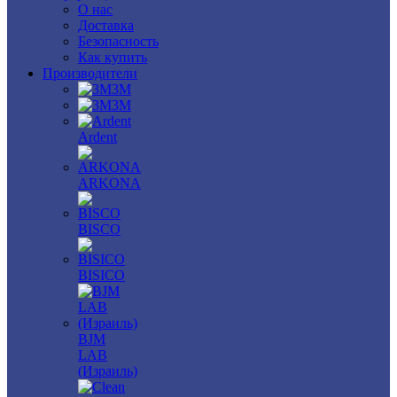
О нас
Доставка
Безопасность
Как купить
Производители
3M
3М
Ardent
ARKONA
BISCO
BISICO
BJM
LAB
(Израиль)