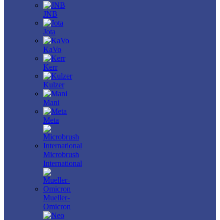
JNB
Jota
KaVo
Kerr
Kulzer
Mani
Meta
Microbrush
International
Mueller-
Omicron