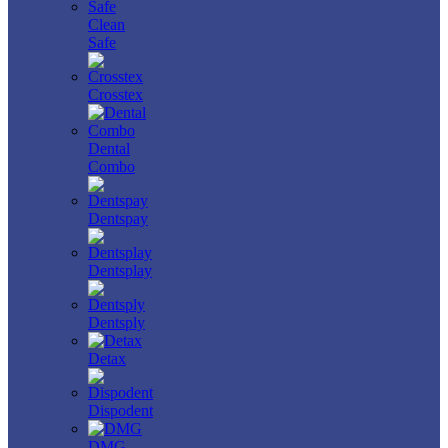
Clean
Safe
Crosstex
Dental
Combo
Dentspay
Dentsplay
Dentsply
Detax
Dispodent
DMG