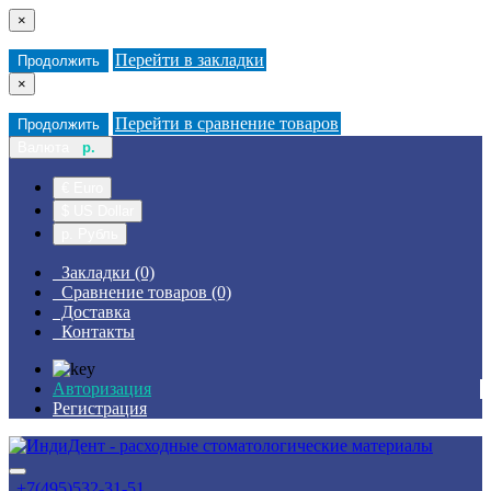
×
Перейти в закладки
Продолжить
×
Перейти в сравнение товаров
Продолжить
Валюта
р.
€ Euro
$ US Dollar
р. Рубль
Закладки (0)
Сравнение товаров (0)
Доставка
Контакты
Авторизация
Регистрация
+7(495)532-31-51