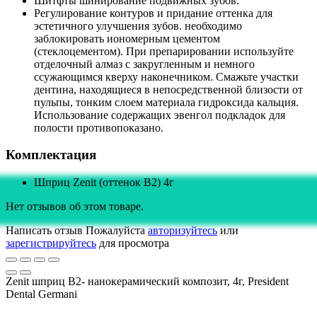
Шитфты шинирование подвижных зубов.
Регулирование контуров и придание оттенка для
эстетичного улучшения зубов. необходимо
заблокировать иономерным цементом
(стеклоцементом). При препарировании используйте
отделочный алмаз с закругленным и немного
ссужающимся кверху наконечником. Смажьте участки
дентина, находящиеся в непосредственной близости от
пульпы, тонким слоем материала гидроксида кальция.
Использование содержащих эвенгол подкладок для
полости противопоказано.
Комплектация
Шприц Zenit (оттенок B2) 4г
Нет отзывов об этом товаре.
Написать отзыв
Пожалуйста
авторизуйтесь
или
зарегистрируйтесь
для просмотра
Zenit шприц B2- нанокерамический композит, 4г, President
Dental Germani