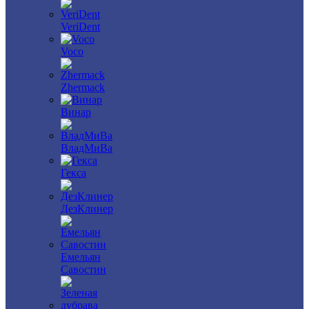
VeriDent
Voco
Zhermack
Винар
ВладМиВа
Гекса
ДезКлинер
Емельян
Савостин