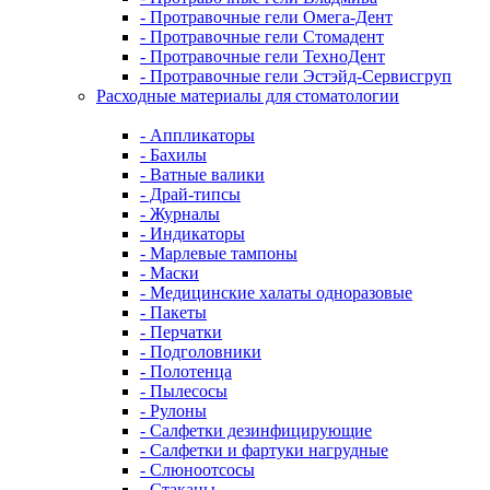
- Протравочные гели Омега-Дент
- Протравочные гели Стомадент
- Протравочные гели ТехноДент
- Протравочные гели Эстэйд-Сервисгруп
Расходные материалы для стоматологии
- Аппликаторы
- Бахилы
- Ватные валики
- Драй-типсы
- Журналы
- Индикаторы
- Марлевые тампоны
- Маски
- Медицинские халаты одноразовые
- Пакеты
- Перчатки
- Подголовники
- Полотенца
- Пылесосы
- Рулоны
- Салфетки дезинфицирующие
- Салфетки и фартуки нагрудные
- Слюноотсосы
- Стаканы