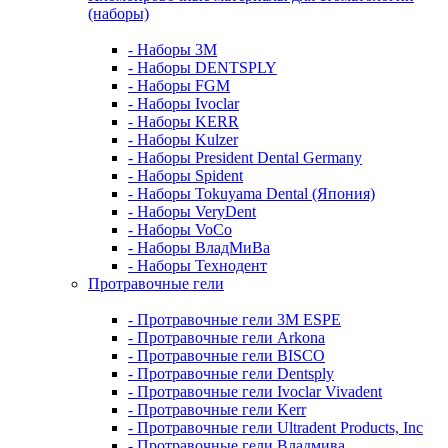
(наборы)
- Наборы 3М
- Наборы DENTSPLY
- Наборы FGM
- Наборы Ivoclar
- Наборы KERR
- Наборы Kulzer
- Наборы President Dental Germany
- Наборы Spident
- Наборы Tokuyama Dental (Япония)
- Наборы VeryDent
- Наборы VoCo
- Наборы ВладМиВа
- Наборы Технодент
Протравочные гели
- Протравочные гели 3М ESPE
- Протравочные гели Arkona
- Протравочные гели BISCO
- Протравочные гели Dentsply
- Протравочные гели Ivoclar Vivadent
- Протравочные гели Kerr
- Протравочные гели Ultradent Products, Inc
- Протравочные гели Владмива