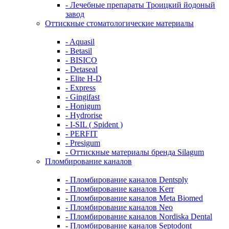
- Лечебные препараты Троицкий йодоный
завод
Оттискные стоматологические материалы
- Aquasil
- Betasil
- BISICO
- Detaseal
- Elite H-D
- Express
- Gingifast
- Honigum
- Hydrorise
- I-SIL ( Spident )
- PERFIT
- Presigum
- Оттискные материалы бренда Silagum
Пломбирование каналов
- Пломбирование каналов Dentsply
- Пломбирование каналов Kerr
- Пломбирование каналов Meta Biomed
- Пломбирование каналов Neo
- Пломбирование каналов Nordiska Dental
- Пломбирование каналов Septodont