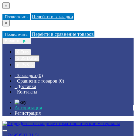
×
Перейти в закладки
Продолжить
×
Перейти в сравнение товаров
Продолжить
Валюта
р.
€ Euro
$ US Dollar
р. Рубль
Закладки (0)
Сравнение товаров (0)
Доставка
Контакты
Авторизация
Регистрация
+7(495)532-31-51