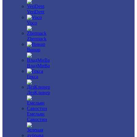
VeriDent
Voco
Zhermack
Винар
ВладМиВа
Гекса
ДезКлинер
Емельян
Савостин