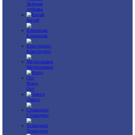
Зеленая
дубрава
Китай
Клинипак
Кристидент
Медполимер
Норд-
Ост
Омега
Стомадент
Технодент