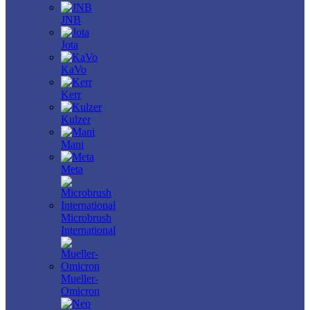
JNB
Jota
KaVo
Kerr
Kulzer
Mani
Meta
Microbrush
International
Mueller-
Omicron