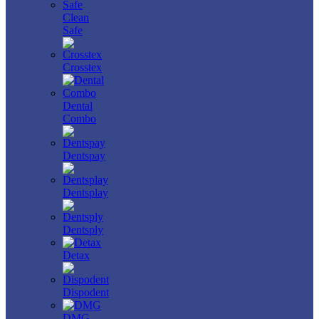
Clean
Safe
Crosstex
Dental
Combo
Dentspay
Dentsplay
Dentsply
Detax
Dispodent
DMG