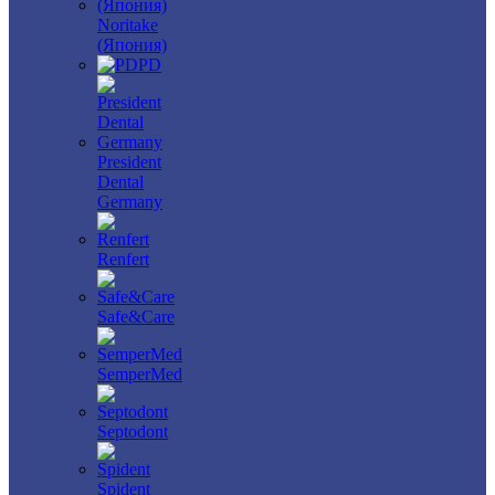
Noritake
(Япония)
PD
President
Dental
Germany
Renfert
Safe&Care
SemperMed
Septodont
Spident