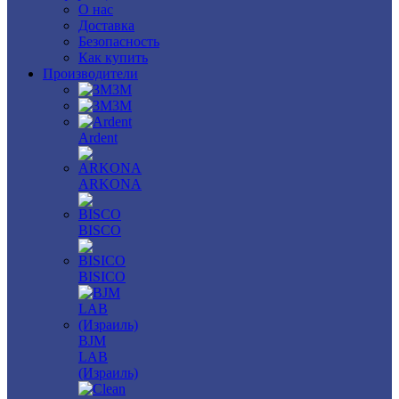
О нас
Доставка
Безопасность
Как купить
Производители
3M
3М
Ardent
ARKONA
BISCO
BISICO
BJM
LAB
(Израиль)