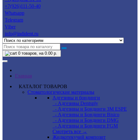
+7(926)111-50-40
Whatsapp
Telegram
Viber
info@indident.ru
0
товаров, на 0.00 р.
Главная
КАТАЛОГ ТОВАРОВ
Стоматологические материалы
Адгезивы и бондинги
- Адгезивы Dentsply
- Адгезивы и Бондинги 3M ESPE
- Адгезивы и Бондинги Bisico
- Адгезивы и Бондинги DMG
- Адгезивы и Бондинги FGM
Смотреть все →
Жидкотекучий композит