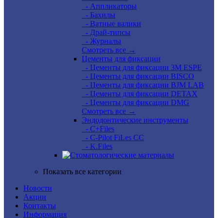
- Аппликаторы
- Бахилы
- Ватные валики
- Драй-типсы
- Журналы
Смотреть все →
Цементы для фиксации
- Цементы для фиксации 3M ESPE
- Цементы для фиксации BISCO
- Цементы для фиксации BJM LAB
- Цементы для фиксации DETAX
- Цементы для фиксации DMG
Смотреть все →
Эндодонтические инструменты
- C+Files
- C-Pilot FiLes CC
- K.Files
Показать все категории
Новости
Акции
Контакты
Информация