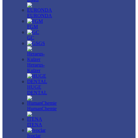
EURONDA
FGM
GC
GS
Heraeus-
Kulzer
HUGE
DENTAL
HumanChemie
ITENA
Ivoclar