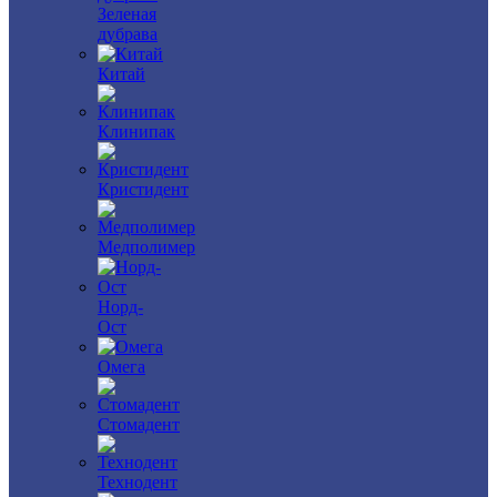
Зеленая
дубрава
Китай
Клинипак
Кристидент
Медполимер
Норд-
Ост
Омега
Стомадент
Технодент