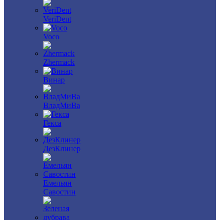
VeriDent
Voco
Zhermack
Винар
ВладМиВа
Гекса
ДезКлинер
Емельян
Савостин