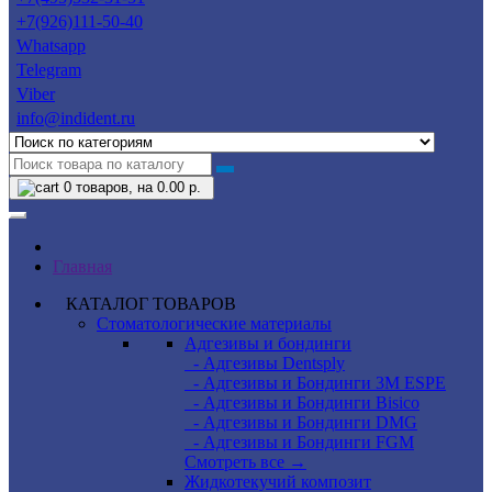
+7(926)111-50-40
Whatsapp
Telegram
Viber
info@indident.ru
0
товаров, на 0.00 р.
Главная
КАТАЛОГ ТОВАРОВ
Стоматологические материалы
Адгезивы и бондинги
- Адгезивы Dentsply
- Адгезивы и Бондинги 3M ESPE
- Адгезивы и Бондинги Bisico
- Адгезивы и Бондинги DMG
- Адгезивы и Бондинги FGM
Смотреть все →
Жидкотекучий композит