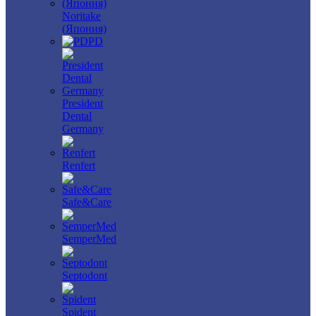
Noritake
(Япония)
PD
President
Dental
Germany
Renfert
Safe&Care
SemperMed
Septodont
Spident