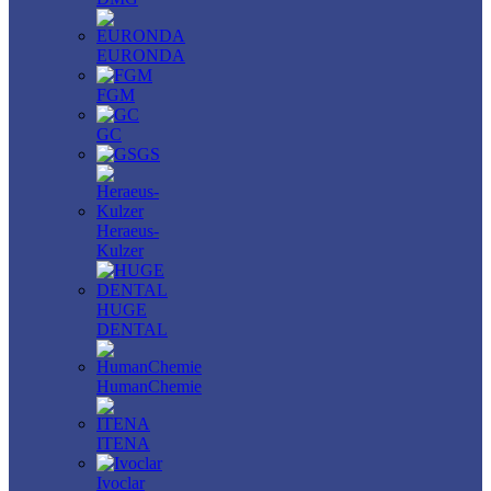
EURONDA
FGM
GC
GS
Heraeus-
Kulzer
HUGE
DENTAL
HumanChemie
ITENA
Ivoclar