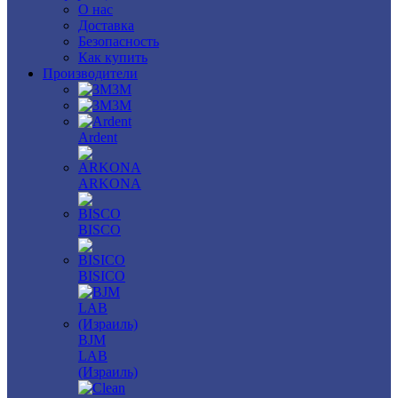
О нас
Доставка
Безопасность
Как купить
Производители
3M
3М
Ardent
ARKONA
BISCO
BISICO
BJM
LAB
(Израиль)