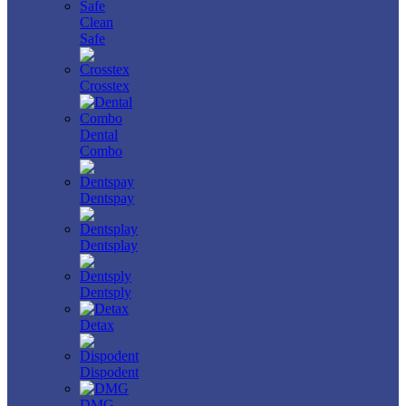
Clean
Safe
Crosstex
Dental
Combo
Dentspay
Dentsplay
Dentsply
Detax
Dispodent
DMG