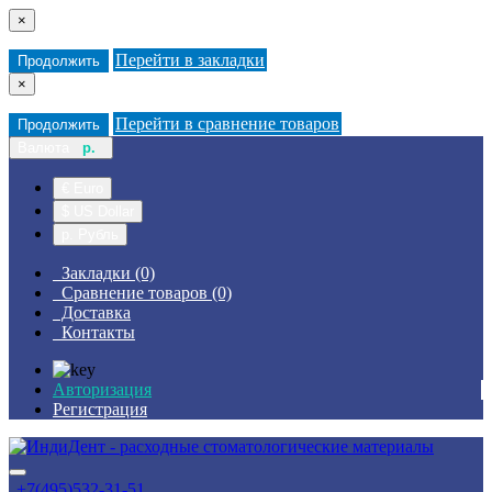
×
Перейти в закладки
Продолжить
×
Перейти в сравнение товаров
Продолжить
Валюта
р.
€ Euro
$ US Dollar
р. Рубль
Закладки (0)
Сравнение товаров (0)
Доставка
Контакты
Авторизация
Регистрация
+7(495)532-31-51