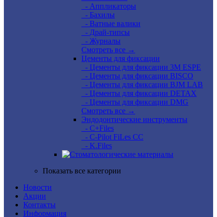
- Аппликаторы
- Бахилы
- Ватные валики
- Драй-типсы
- Журналы
Смотреть все →
Цементы для фиксации
- Цементы для фиксации 3M ESPE
- Цементы для фиксации BISCO
- Цементы для фиксации BJM LAB
- Цементы для фиксации DETAX
- Цементы для фиксации DMG
Смотреть все →
Эндодонтические инструменты
- C+Files
- C-Pilot FiLes CC
- K.Files
Показать все категории
Новости
Акции
Контакты
Информация