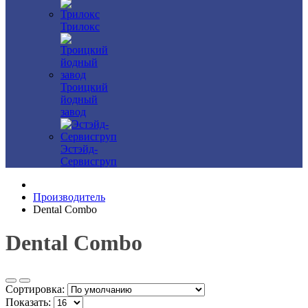
Трилокс
Троицкий
йодный
завод
Эстэйд-
Сервисгруп
Производитель
Dental Combo
Dental Combo
Сортировка:
Показать: