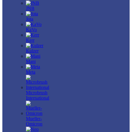
JNB
Jota
KaVo
Kerr
Kulzer
Mani
Meta
Microbrush
International
Mueller-
Omicron