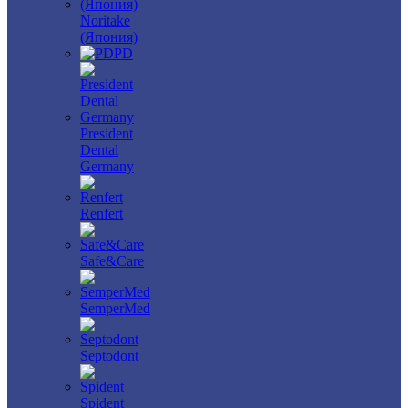
Noritake
(Япония)
PD
President
Dental
Germany
Renfert
Safe&Care
SemperMed
Septodont
Spident