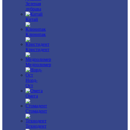
Зеленая
дубрава
Китай
Клинипак
Кристидент
Медполимер
Норд-
Ост
Омега
Стомадент
Технодент