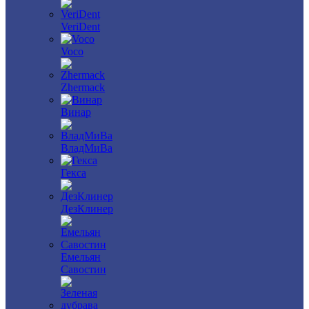
VeriDent
Voco
Zhermack
Винар
ВладМиВа
Гекса
ДезКлинер
Емельян
Савостин