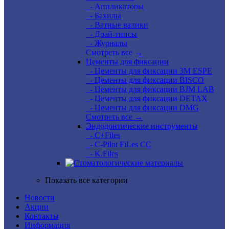
- Аппликаторы
- Бахилы
- Ватные валики
- Драй-типсы
- Журналы
Смотреть все →
Цементы для фиксации
- Цементы для фиксации 3M ESPE
- Цементы для фиксации BISCO
- Цементы для фиксации BJM LAB
- Цементы для фиксации DETAX
- Цементы для фиксации DMG
Смотреть все →
Эндодонтические инструменты
- C+Files
- C-Pilot FiLes CC
- K.Files
Показать все категории
Новости
Акции
Контакты
Информация