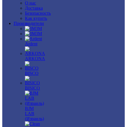
О нас
Доставка
Безопасность
Как купить
Производители
3M
3М
Ardent
ARKONA
BISCO
BISICO
BJM
LAB
(Израиль)