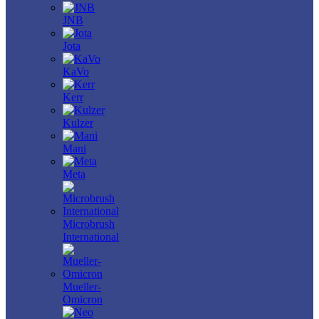
JNB
Jota
KaVo
Kerr
Kulzer
Mani
Meta
Microbrush
International
Mueller-
Omicron