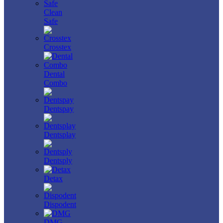
Clean
Safe
Crosstex
Dental
Combo
Dentspay
Dentsplay
Dentsply
Detax
Dispodent
DMG