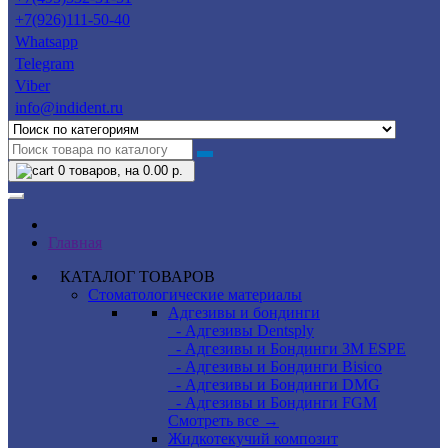
+7(926)111-50-40
Whatsapp
Telegram
Viber
info@indident.ru
0
товаров, на 0.00 р.
Главная
КАТАЛОГ ТОВАРОВ
Стоматологические материалы
Адгезивы и бондинги
- Адгезивы Dentsply
- Адгезивы и Бондинги 3M ESPE
- Адгезивы и Бондинги Bisico
- Адгезивы и Бондинги DMG
- Адгезивы и Бондинги FGM
Смотреть все →
Жидкотекучий композит