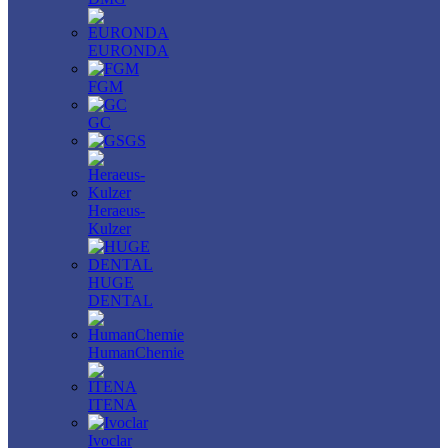
EURONDA
FGM
GC
GS
Heraeus-
Kulzer
HUGE
DENTAL
HumanChemie
ITENA
Ivoclar