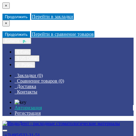
×
Перейти в закладки
Продолжить
×
Перейти в сравнение товаров
Продолжить
Валюта
р.
€ Euro
$ US Dollar
р. Рубль
Закладки (0)
Сравнение товаров (0)
Доставка
Контакты
Авторизация
Регистрация
+7(495)532-31-51