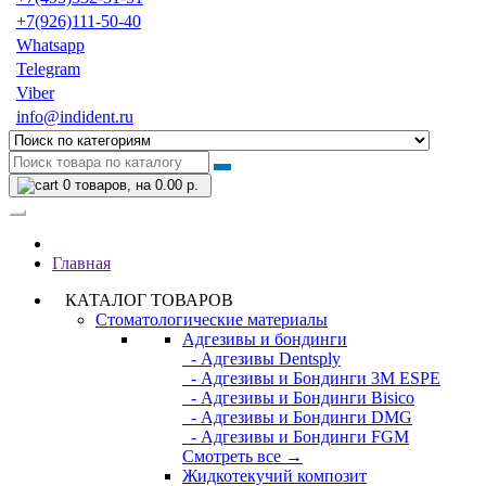
+7(926)111-50-40
Whatsapp
Telegram
Viber
info@indident.ru
0
товаров, на 0.00 р.
Главная
КАТАЛОГ ТОВАРОВ
Стоматологические материалы
Адгезивы и бондинги
- Адгезивы Dentsply
- Адгезивы и Бондинги 3M ESPE
- Адгезивы и Бондинги Bisico
- Адгезивы и Бондинги DMG
- Адгезивы и Бондинги FGM
Смотреть все →
Жидкотекучий композит