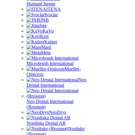
HumanChemie
ITENA
Ivoclar
JNB
Jota
KaVo
Kerr
Kulzer
Mani
Meta
Microbrush International
Mueller-
Omicron
Neo
Dental International
Neo Dental International
(Япония)
NeoDrys
Nordiska Dental AB
Noritake
(Япония)