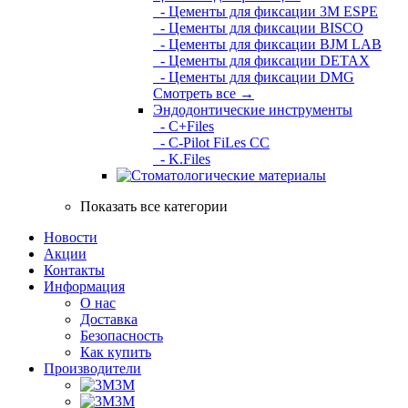
- Цементы для фиксации 3M ESPE
- Цементы для фиксации BISCO
- Цементы для фиксации BJM LAB
- Цементы для фиксации DETAX
- Цементы для фиксации DMG
Смотреть все →
Эндодонтические инструменты
- C+Files
- C-Pilot FiLes CC
- K.Files
Показать все категории
Новости
Акции
Контакты
Информация
О нас
Доставка
Безопасность
Как купить
Производители
3M
3М