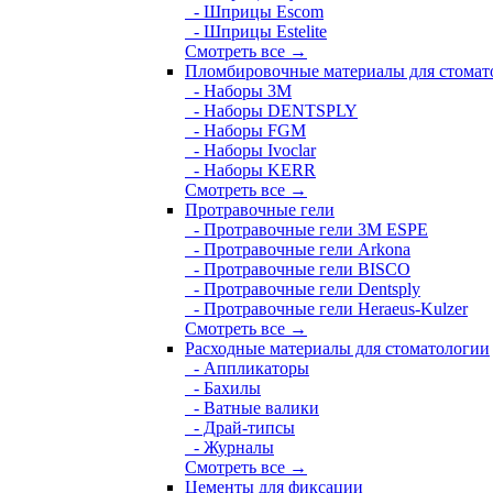
- Шприцы Escom
- Шприцы Estelite
Смотреть все →
Пломбировочные материалы для стомат
- Наборы 3М
- Наборы DENTSPLY
- Наборы FGM
- Наборы Ivoclar
- Наборы KERR
Смотреть все →
Протравочные гели
- Протравочные гели 3М ESPE
- Протравочные гели Arkona
- Протравочные гели BISCO
- Протравочные гели Dentsply
- Протравочные гели Heraeus-Kulzer
Смотреть все →
Расходные материалы для стоматологии
- Аппликаторы
- Бахилы
- Ватные валики
- Драй-типсы
- Журналы
Смотреть все →
Цементы для фиксации