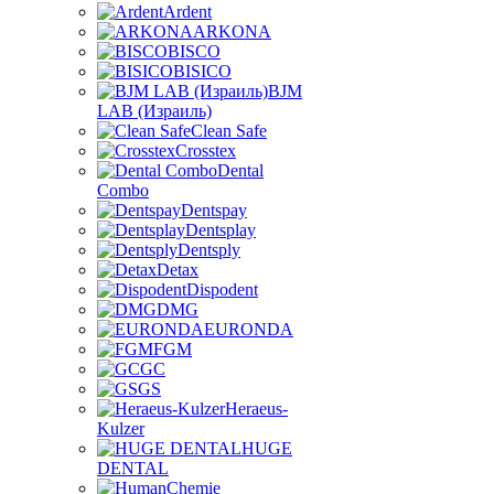
Ardent
ARKONA
BISCO
BISICO
BJM
LAB (Израиль)
Clean Safe
Crosstex
Dental
Combo
Dentspay
Dentsplay
Dentsply
Detax
Dispodent
DMG
EURONDA
FGM
GC
GS
Heraeus-
Kulzer
HUGE
DENTAL