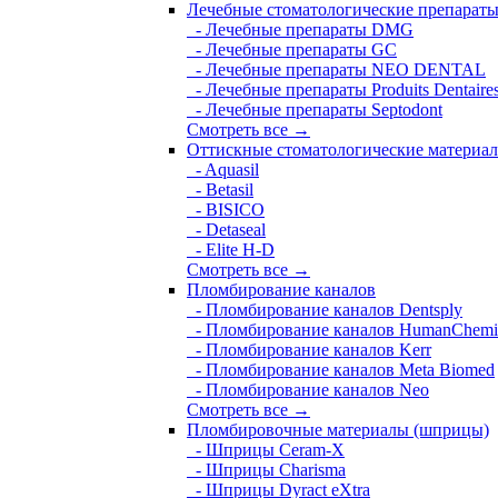
Лечебные стоматологические препарат
- Лечебные препараты DMG
- Лечебные препараты GC
- Лечебные препараты NEO DENTAL
- Лечебные препараты Produits Dentaire
- Лечебные препараты Septodont
Смотреть все →
Оттискные стоматологические материа
- Aquasil
- Betasil
- BISICO
- Detaseal
- Elite H-D
Смотреть все →
Пломбирование каналов
- Пломбирование каналов Dentsply
- Пломбирование каналов HumanChemi
- Пломбирование каналов Kerr
- Пломбирование каналов Meta Biomed
- Пломбирование каналов Neo
Смотреть все →
Пломбировочные материалы (шприцы)
- Шприцы Ceram-X
- Шприцы Charisma
- Шприцы Dyract eXtra