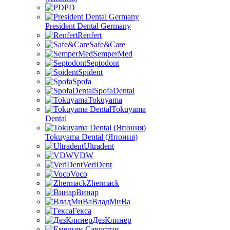
PD
President Dental Germany
Renfert
Safe&Care
SemperMed
Septodont
Spident
Spofa
SpofaDental
Tokuyama
Tokuyama
Dental
Tokuyama Dental (Япония)
Ultradent
VDW
VeriDent
Voco
Zhermack
Винар
ВладМиВа
Гекса
ДезКлинер