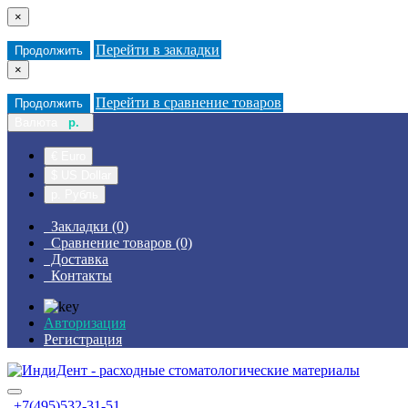
×
Перейти в закладки
Продолжить
×
Перейти в сравнение товаров
Продолжить
Валюта
р.
€ Euro
$ US Dollar
р. Рубль
Закладки (0)
Сравнение товаров (0)
Доставка
Контакты
Авторизация
Регистрация
+7(495)532-31-51