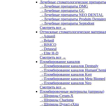
Лечебные стоматологические препарат
- Лечебные препараты DMG
- Лечебные препараты GC
- Лечебные препараты NEO DENTAL
- Лечебные препараты Produits Dentaire
- Лечебные препараты Septodont
Смотреть все →
Оттискные стоматологические материа
- Aquasil
- Betasil
- BISICO
- Detaseal
- Elite H-D
Смотреть все →
Пломбирование каналов
- Пломбирование каналов Dentsply
- Пломбирование каналов HumanChemi
- Пломбирование каналов Kerr
- Пломбирование каналов Meta Biomed
- Пломбирование каналов Neo
Смотреть все →
Пломбировочные материалы (шприцы)
- Шприцы Ceram-X
- Шприцы Charisma
- Шприцы Dyract eXtra