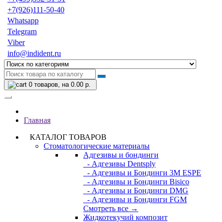
+7(926)111-50-40
Whatsapp
Telegram
Viber
info@indident.ru
0
товаров, на 0.00 р.
Главная
КАТАЛОГ ТОВАРОВ
Стоматологические материалы
Адгезивы и бондинги
- Адгезивы Dentsply
- Адгезивы и Бондинги 3M ESPE
- Адгезивы и Бондинги Bisico
- Адгезивы и Бондинги DMG
- Адгезивы и Бондинги FGM
Смотреть все →
Жидкотекучий композит