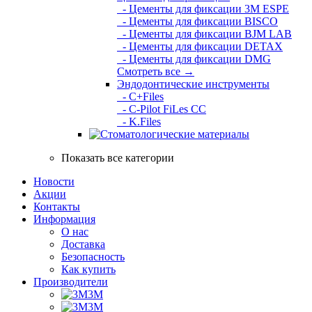
- Цементы для фиксации 3M ESPE
- Цементы для фиксации BISCO
- Цементы для фиксации BJM LAB
- Цементы для фиксации DETAX
- Цементы для фиксации DMG
Смотреть все →
Эндодонтические инструменты
- C+Files
- C-Pilot FiLes CC
- K.Files
Показать все категории
Новости
Акции
Контакты
Информация
О нас
Доставка
Безопасность
Как купить
Производители
3M
3М