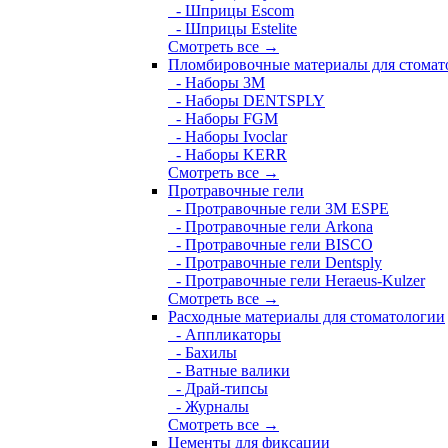
- Шприцы Escom
- Шприцы Estelite
Смотреть все →
Пломбировочные материалы для стомат
- Наборы 3М
- Наборы DENTSPLY
- Наборы FGM
- Наборы Ivoclar
- Наборы KERR
Смотреть все →
Протравочные гели
- Протравочные гели 3М ESPE
- Протравочные гели Arkona
- Протравочные гели BISCO
- Протравочные гели Dentsply
- Протравочные гели Heraeus-Kulzer
Смотреть все →
Расходные материалы для стоматологии
- Аппликаторы
- Бахилы
- Ватные валики
- Драй-типсы
- Журналы
Смотреть все →
Цементы для фиксации