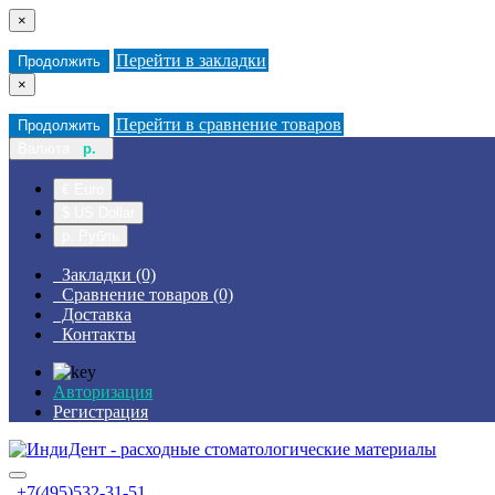
×
Перейти в закладки
Продолжить
×
Перейти в сравнение товаров
Продолжить
Валюта
р.
€ Euro
$ US Dollar
р. Рубль
Закладки (0)
Сравнение товаров (0)
Доставка
Контакты
Авторизация
Регистрация
+7(495)532-31-51