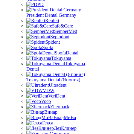
PD
President Dental Germany
Renfert
Safe&Care
SemperMed
Septodont
Spident
Spofa
SpofaDental
Tokuyama
Tokuyama
Dental
Tokuyama Dental (Япония)
Ultradent
VDW
VeriDent
Voco
Zhermack
Винар
ВладМиВа
Гекса
ДезКлинер