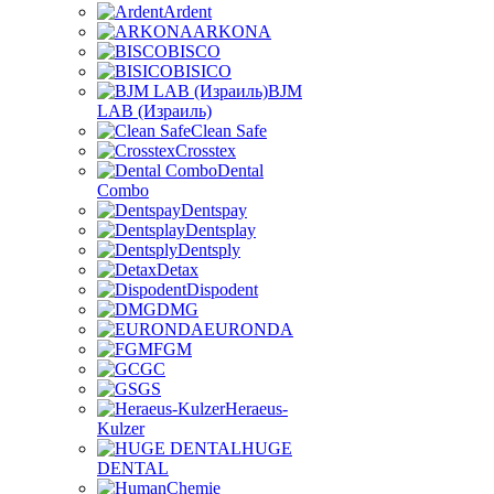
Ardent
ARKONA
BISCO
BISICO
BJM
LAB (Израиль)
Clean Safe
Crosstex
Dental
Combo
Dentspay
Dentsplay
Dentsply
Detax
Dispodent
DMG
EURONDA
FGM
GC
GS
Heraeus-
Kulzer
HUGE
DENTAL