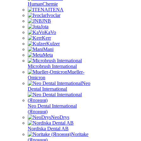
HumanChemie
ITENA
Ivoclar
JNB
Jota
KaVo
Kerr
Kulzer
Mani
Meta
Microbrush International
Mueller-
Omicron
Neo
Dental International
Neo Dental International
(Япония)
NeoDrys
Nordiska Dental AB
Noritake
(Япония)