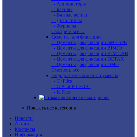
- Аппликаторы
- Бахилы
- Ватные валики
- Драй-типсы
- Журналы
Смотреть все →
Цементы для фиксации
- Цементы для фиксации 3M ESPE
- Цементы для фиксации BISCO
- Цементы для фиксации BJM LAB
- Цементы для фиксации DETAX
- Цементы для фиксации DMG
Смотреть все →
Эндодонтические инструменты
- C+Files
- C-Pilot FiLes CC
- K.Files
Показать все категории
Новости
Акции
Контакты
Информация