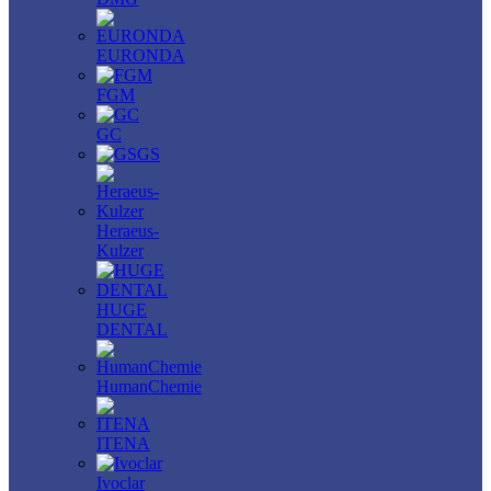
EURONDA
FGM
GC
GS
Heraeus-
Kulzer
HUGE
DENTAL
HumanChemie
ITENA
Ivoclar