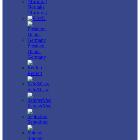
Noritake
(Япония)
PD
President
Dental
Germany
Renfert
Safe&Care
SemperMed
Septodont
Spident