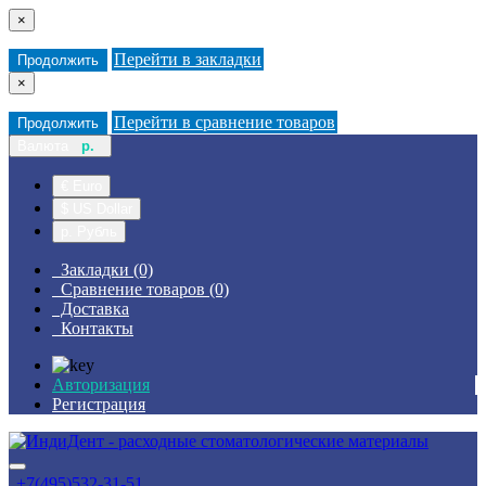
×
Перейти в закладки
Продолжить
×
Перейти в сравнение товаров
Продолжить
Валюта
р.
€ Euro
$ US Dollar
р. Рубль
Закладки (0)
Сравнение товаров (0)
Доставка
Контакты
Авторизация
Регистрация
+7(495)532-31-51