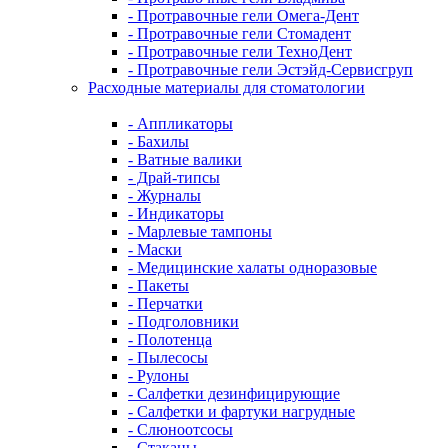
- Протравочные гели Омега-Дент
- Протравочные гели Стомадент
- Протравочные гели ТехноДент
- Протравочные гели Эстэйд-Сервисгруп
Расходные материалы для стоматологии
- Аппликаторы
- Бахилы
- Ватные валики
- Драй-типсы
- Журналы
- Индикаторы
- Марлевые тампоны
- Маски
- Медицинские халаты одноразовые
- Пакеты
- Перчатки
- Подголовники
- Полотенца
- Пылесосы
- Рулоны
- Салфетки дезинфицирующие
- Салфетки и фартуки нагрудные
- Слюноотсосы
- Стаканы