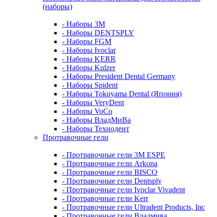
(наборы)
- Наборы 3М
- Наборы DENTSPLY
- Наборы FGM
- Наборы Ivoclar
- Наборы KERR
- Наборы Kulzer
- Наборы President Dental Germany
- Наборы Spident
- Наборы Tokuyama Dental (Япония)
- Наборы VeryDent
- Наборы VoCo
- Наборы ВладМиВа
- Наборы Технодент
Протравочные гели
- Протравочные гели 3М ESPE
- Протравочные гели Arkona
- Протравочные гели BISCO
- Протравочные гели Dentsply
- Протравочные гели Ivoclar Vivadent
- Протравочные гели Kerr
- Протравочные гели Ultradent Products, Inc
- Протравочные гели Владмива