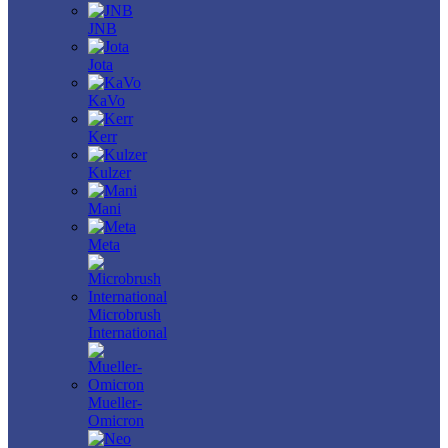
JNB
Jota
KaVo
Kerr
Kulzer
Mani
Meta
Microbrush
International
Mueller-
Omicron