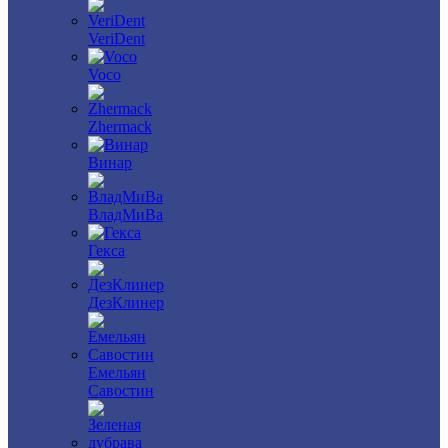
VeriDent
Voco
Zhermack
Винар
ВладМиВа
Гекса
ДезКлинер
Емельян
Савостин