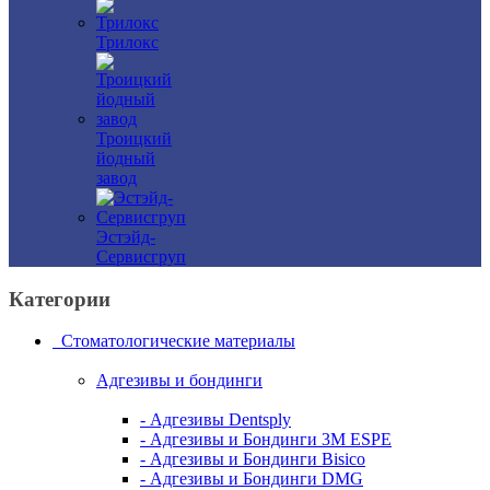
Трилокс
Троицкий
йодный
завод
Эстэйд-
Сервисгруп
Категории
Стоматологические материалы
Адгезивы и бондинги
- Адгезивы Dentsply
- Адгезивы и Бондинги 3M ESPE
- Адгезивы и Бондинги Bisico
- Адгезивы и Бондинги DMG