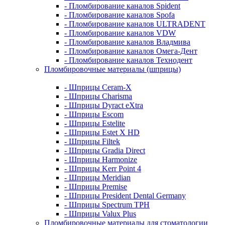
- Пломбирование каналов Spident
- Пломбирование каналов Spofa
- Пломбирование каналов ULTRADENT
- Пломбирование каналов VDW
- Пломбирование каналов Владмива
- Пломбирование каналов Омега-Дент
- Пломбирование каналов Технодент
Пломбировочные материалы (шприцы)
- Шприцы Ceram-X
- Шприцы Charisma
- Шприцы Dyract eXtra
- Шприцы Escom
- Шприцы Estelite
- Шприцы Estet X HD
- Шприцы Filtek
- Шприцы Gradia Direct
- Шприцы Harmonize
- Шприцы Kerr Point 4
- Шприцы Meridian
- Шприцы Premise
- Шприцы President Dental Germany
- Шприцы Spectrum TPH
- Шприцы Valux Plus
Пломбировочные материалы для стоматологии