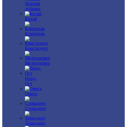
Зеленая
дубрава
Китай
Клинипак
Кристидент
Медполимер
Норд-
Ост
Омега
Стомадент
Технодент