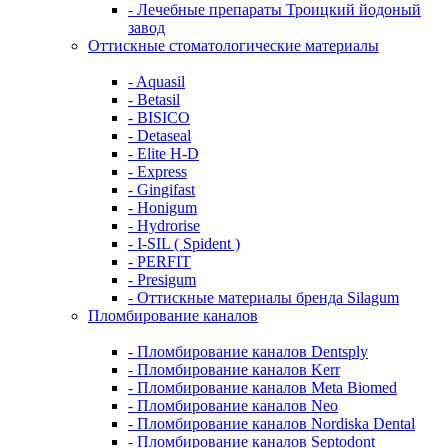
- Лечебные препараты Троицкий йодоный
завод
Оттискные стоматологические материалы
- Aquasil
- Betasil
- BISICO
- Detaseal
- Elite H-D
- Express
- Gingifast
- Honigum
- Hydrorise
- I-SIL ( Spident )
- PERFIT
- Presigum
- Оттискные материалы бренда Silagum
Пломбирование каналов
- Пломбирование каналов Dentsply
- Пломбирование каналов Kerr
- Пломбирование каналов Meta Biomed
- Пломбирование каналов Neo
- Пломбирование каналов Nordiska Dental
- Пломбирование каналов Septodont