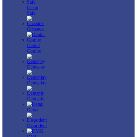
Clean
Safe
Crosstex
Dental
Combo
Dentspay
Dentsplay
Dentsply
Detax
Dispodent
DMG