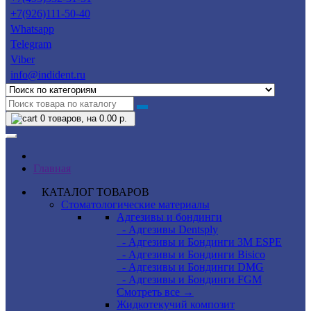
+7(926)111-50-40
Whatsapp
Telegram
Viber
info@indident.ru
0
товаров, на 0.00 р.
Главная
КАТАЛОГ ТОВАРОВ
Стоматологические материалы
Адгезивы и бондинги
- Адгезивы Dentsply
- Адгезивы и Бондинги 3M ESPE
- Адгезивы и Бондинги Bisico
- Адгезивы и Бондинги DMG
- Адгезивы и Бондинги FGM
Смотреть все →
Жидкотекучий композит