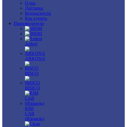
О нас
Доставка
Безопасность
Как купить
Производители
3M
3М
Ardent
ARKONA
BISCO
BISICO
BJM
LAB
(Израиль)