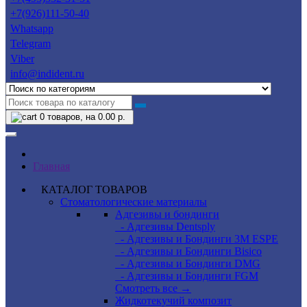
+7(926)111-50-40
Whatsapp
Telegram
Viber
info@indident.ru
0
товаров, на 0.00 р.
Главная
КАТАЛОГ ТОВАРОВ
Стоматологические материалы
Адгезивы и бондинги
- Адгезивы Dentsply
- Адгезивы и Бондинги 3M ESPE
- Адгезивы и Бондинги Bisico
- Адгезивы и Бондинги DMG
- Адгезивы и Бондинги FGM
Смотреть все →
Жидкотекучий композит