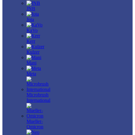
JNB
Jota
KaVo
Kerr
Kulzer
Mani
Meta
Microbrush
International
Mueller-
Omicron