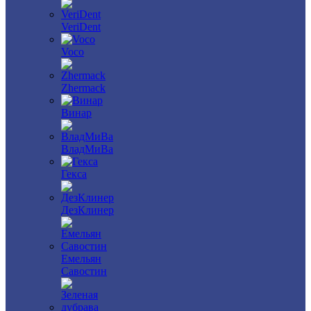
VeriDent
Voco
Zhermack
Винар
ВладМиВа
Гекса
ДезКлинер
Емельян
Савостин