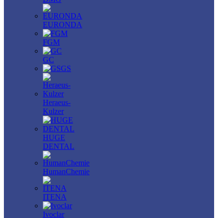
EURONDA
FGM
GC
GS
Heraeus-
Kulzer
HUGE
DENTAL
HumanChemie
ITENA
Ivoclar