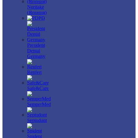
Noritake
(Япония)
PD
President
Dental
Germany
Renfert
Safe&Care
SemperMed
Septodont
Spident