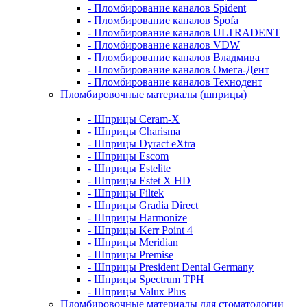
- Пломбирование каналов Spident
- Пломбирование каналов Spofa
- Пломбирование каналов ULTRADENT
- Пломбирование каналов VDW
- Пломбирование каналов Владмива
- Пломбирование каналов Омега-Дент
- Пломбирование каналов Технодент
Пломбировочные материалы (шприцы)
- Шприцы Ceram-X
- Шприцы Charisma
- Шприцы Dyract eXtra
- Шприцы Escom
- Шприцы Estelite
- Шприцы Estet X HD
- Шприцы Filtek
- Шприцы Gradia Direct
- Шприцы Harmonize
- Шприцы Kerr Point 4
- Шприцы Meridian
- Шприцы Premise
- Шприцы President Dental Germany
- Шприцы Spectrum TPH
- Шприцы Valux Plus
Пломбировочные материалы для стоматологии