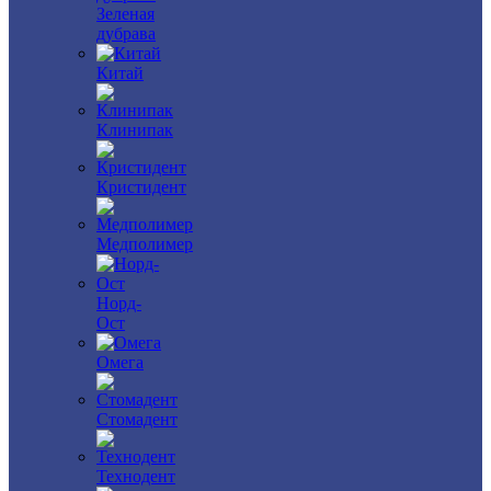
Зеленая
дубрава
Китай
Клинипак
Кристидент
Медполимер
Норд-
Ост
Омега
Стомадент
Технодент