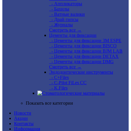
- Аппликаторы
- Бахилы
- Ватные валики
- Драй-типсы
- Журналы
Смотреть все →
Цементы для фиксации
- Цементы для фиксации 3M ESPE
- Цементы для фиксации BISCO
- Цементы для фиксации BJM LAB
- Цементы для фиксации DETAX
- Цементы для фиксации DMG
Смотреть все →
Эндодонтические инструменты
- C+Files
- C-Pilot FiLes CC
- K.Files
Показать все категории
Новости
Акции
Контакты
Информация