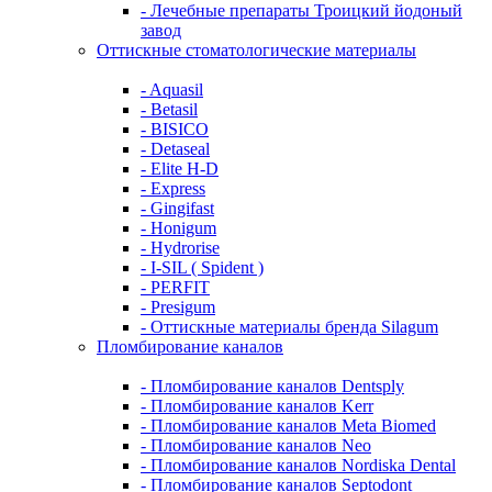
- Лечебные препараты Троицкий йодоный
завод
Оттискные стоматологические материалы
- Aquasil
- Betasil
- BISICO
- Detaseal
- Elite H-D
- Express
- Gingifast
- Honigum
- Hydrorise
- I-SIL ( Spident )
- PERFIT
- Presigum
- Оттискные материалы бренда Silagum
Пломбирование каналов
- Пломбирование каналов Dentsply
- Пломбирование каналов Kerr
- Пломбирование каналов Meta Biomed
- Пломбирование каналов Neo
- Пломбирование каналов Nordiska Dental
- Пломбирование каналов Septodont