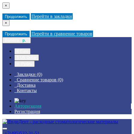
×
Перейти в закладки
Продолжить
×
Перейти в сравнение товаров
Продолжить
Валюта
р.
€ Euro
$ US Dollar
р. Рубль
Закладки (0)
Сравнение товаров (0)
Доставка
Контакты
Авторизация
Регистрация
+7(495)532-31-51