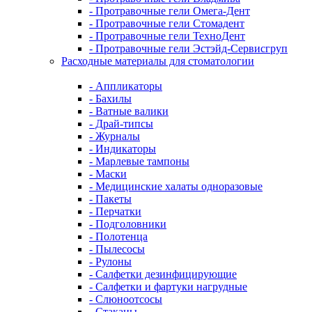
- Протравочные гели Омега-Дент
- Протравочные гели Стомадент
- Протравочные гели ТехноДент
- Протравочные гели Эстэйд-Сервисгруп
Расходные материалы для стоматологии
- Аппликаторы
- Бахилы
- Ватные валики
- Драй-типсы
- Журналы
- Индикаторы
- Марлевые тампоны
- Маски
- Медицинские халаты одноразовые
- Пакеты
- Перчатки
- Подголовники
- Полотенца
- Пылесосы
- Рулоны
- Салфетки дезинфицирующие
- Салфетки и фартуки нагрудные
- Слюноотсосы
- Стаканы