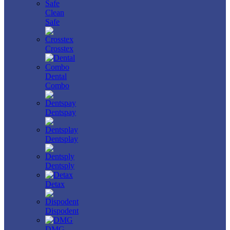
Clean
Safe
Crosstex
Dental
Combo
Dentspay
Dentsplay
Dentsply
Detax
Dispodent
DMG