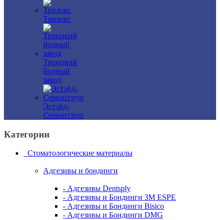
Трилокс
Троицкий
йодный
завод
Эстэйд-
Сервисгруп
Категории
Стоматологические материалы
Адгезивы и бондинги
- Адгезивы Dentsply
- Адгезивы и Бондинги 3M ESPE
- Адгезивы и Бондинги Bisico
- Адгезивы и Бондинги DMG