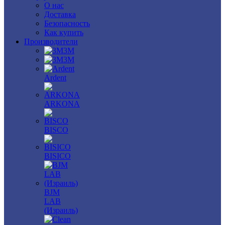
О нас
Доставка
Безопасность
Как купить
Производители
3M
3М
Ardent
ARKONA
BISCO
BISICO
BJM
LAB
(Израиль)